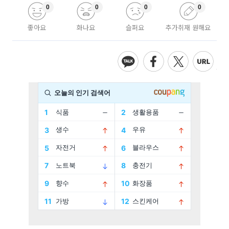
0
0
0
0
좋아요
화나요
슬퍼요
추가취재 원해요