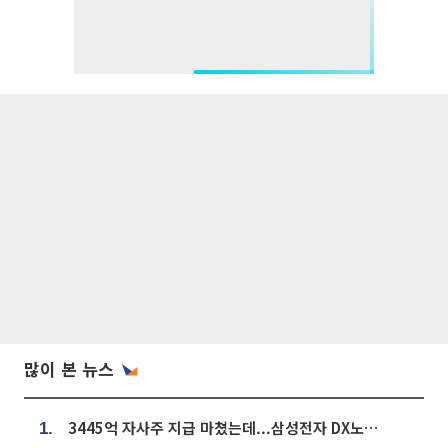
많이 본 뉴스
3445억 자사주 지급 마쳤는데...삼성전자 DX노조, 뒤늦은 '떼쓰기 집회'
1.