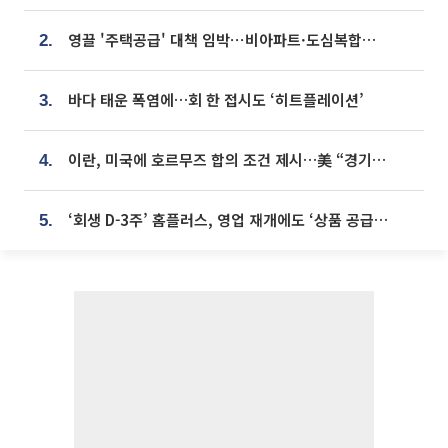
영끌 '주택공급' 대책 임박⋯비아파트·도심복합까지 총동원
2.
바다 태운 폭염에…회 한 접시도 ‘히트플레이션’
3.
이란, 미국에 호르무즈 합의 조건 제시…美 “경기 아직 안 끝나” [종합]
4.
‘회생 D-3주’ 홈플러스, 영업 재개에도 ‘상품 공급망’ 복구가 생존 관건
5.