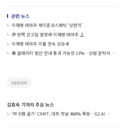
관련 뉴스
이재명 테마주 제이준코스매틱 ‘상한가’
尹 탄핵 선고일 결정에 이재명 테마주 上
이재명 테마주 이틀 연속 상승세
美 클래리티 법안 연내 통과 가능성 13%…상원 문턱서 제동
#급등락주
김효숙 기자의 주요 뉴스
‘中 D램 굴기’ CXMT, 데뷔 첫날 466% 폭등…G2 AI 패권 ‘쩐의 전쟁’