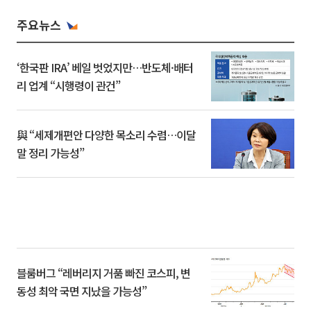
주요뉴스
‘한국판 IRA’ 베일 벗었지만…반도체·배터
리 업계 “시행령이 관건”
與 “세제개편안 다양한 목소리 수렴…이달
말 정리 가능성”
블룸버그 “레버리지 거품 빠진 코스피, 변
동성 최악 국면 지났을 가능성”