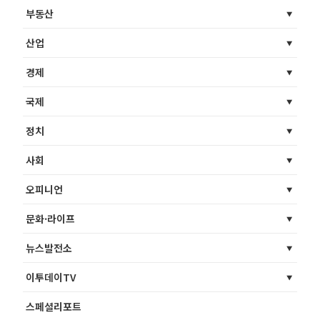
부동산
산업
경제
국제
정치
사회
오피니언
문화·라이프
뉴스발전소
이투데이TV
스페셜리포트