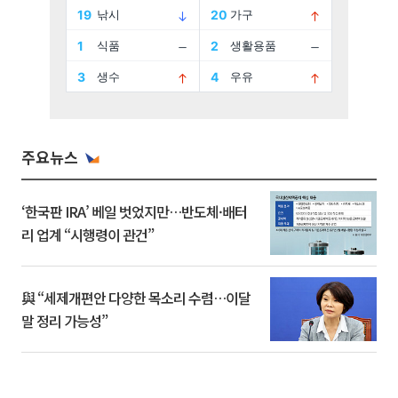
주요뉴스
‘한국판 IRA’ 베일 벗었지만…반도체·배터
리 업계 “시행령이 관건”
與 “세제개편안 다양한 목소리 수렴…이달
말 정리 가능성”