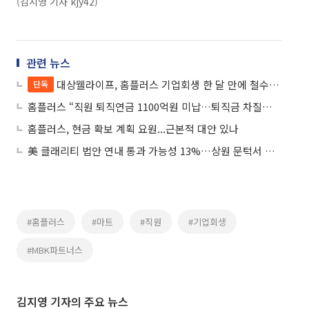
(김지영 기자 kjy42)
관련 뉴스
대상웰라이프, 홈플러스 기업회생 한 달 만에 철수...건기식 매대도 빨간불
단독
홈플러스 “직원 퇴직연금 1100억원 미납…퇴직금 차질없이 지급”
홈플러스, 현금 확보 계획 요원...근본적 대안 있나
美 클래리티 법안 연내 통과 가능성 13%…상원 문턱서 제동
#홈플러스
#마트
#직원
#기업회생
#MBK파트너스
김지영 기자의 주요 뉴스