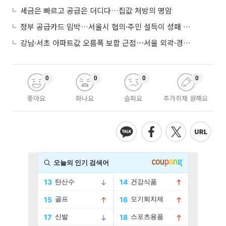
세금은 빠르고 공급은 더디다…집값 처방의 명암
정부 공급카드 임박…서울시 협의·주민 설득이 성패 가른다
강남·서초 아파트값 오름폭 보합 근접⋯서울 외곽·경기 남부 중심 매수세
0
0
0
0
좋아요
화나요
슬퍼요
추가취재 원해요