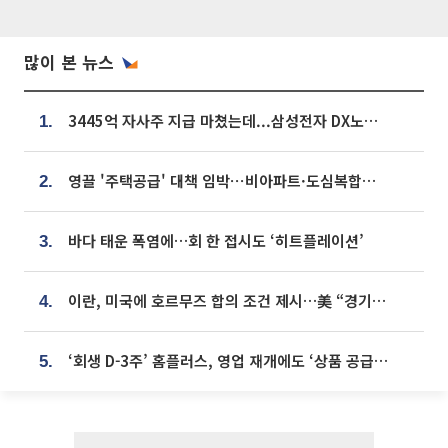
많이 본 뉴스
3445억 자사주 지급 마쳤는데...삼성전자 DX노조, 뒤늦은 '떼쓰기 집회'
1.
영끌 '주택공급' 대책 임박⋯비아파트·도심복합까지 총동원
2.
바다 태운 폭염에…회 한 접시도 ‘히트플레이션’
3.
이란, 미국에 호르무즈 합의 조건 제시…美 “경기 아직 안 끝나” [종합]
4.
‘회생 D-3주’ 홈플러스, 영업 재개에도 ‘상품 공급망’ 복구가 생존 관건
5.