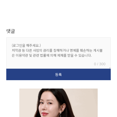
댓글
0 / 300