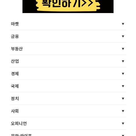
마켓
금융
부동산
산업
경제
국제
정치
사회
오피니언
문화·라이프