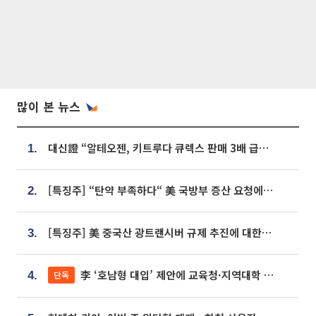
많이 본 뉴스
대신證 “알테오젠, 키트루다 큐렉스 판매 3배 급증…목표가 41만원 상향”
1.
[특징주] “탄약 부족하다“ 美 국방부 증산 요청에⋯국내 방산주 급등세
2.
[특징주] 美 중국산 광트랜시버 규제 추진에 대한광통신 등 광통신株 강세
3.
李 ‘호남형 대입’ 제안에 교육청·지역대학 서·논술형 입시 연계 '착수'
단독
4.