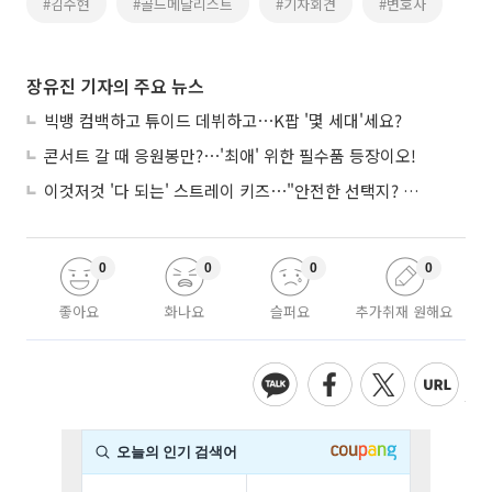
#김수현
#골드메달리스트
#기자회견
#변호사
장유진 기자의 주요 뉴스
빅뱅 컴백하고 튜이드 데뷔하고⋯K팝 '몇 세대'세요?
콘서트 갈 때 응원봉만?⋯'최애' 위한 필수품 등장이오!
이것저것 '다 되는' 스트레이 키즈⋯"안전한 선택지? 도전이 재밌죠"
0
0
0
0
좋아요
화나요
슬퍼요
추가취재 원해요