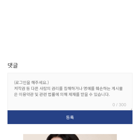
댓글
0 / 300