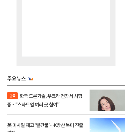
주요뉴스
한국 드론기술, 우크라 전장서 시험
단독
중…“스타트업 여러 곳 참여”
美 미사일 재고 ‘빨간불’…K방산 북미 진출