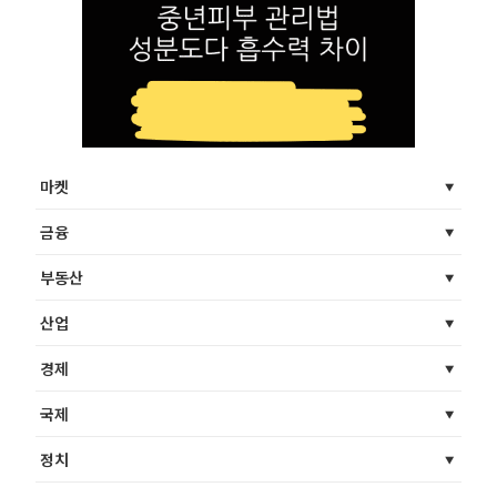
마켓
금융
부동산
산업
경제
국제
정치