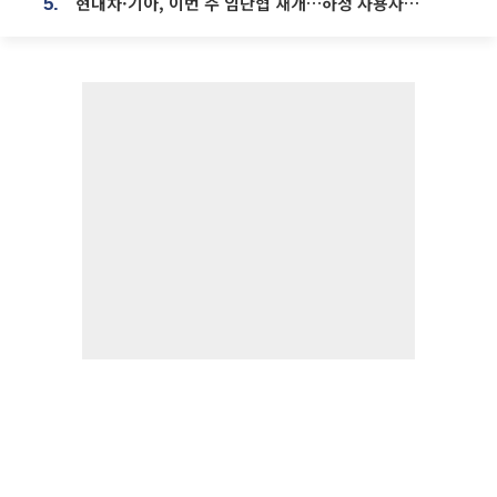
현대차·기아, 이번 주 임단협 재개…하청 사용자성 재심도 ‘변수’
5.