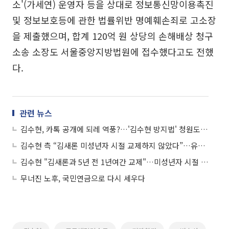
소'(가세연) 운영자 등을 상대로 정보통신망이용촉진
및 정보보호등에 관한 법률위반 명예훼손죄로 고소장
을 제출했으며, 합계 120억 원 상당의 손해배상 청구
소송 소장도 서울중앙지방법원에 접수했다고도 전했
다.
관련 뉴스
김수현, 카톡 공개에 되레 역풍?…'김수현 방지법' 청원도 등장
김수현 측 “김새론 미성년자 시절 교제하지 않았다”…유족·유튜버 상대로 고소장 제출
김수현 "김새론과 5년 전 1년여간 교제"…미성년자 시절 교제 재차 부인
무너진 노후, 국민연금으로 다시 세우다