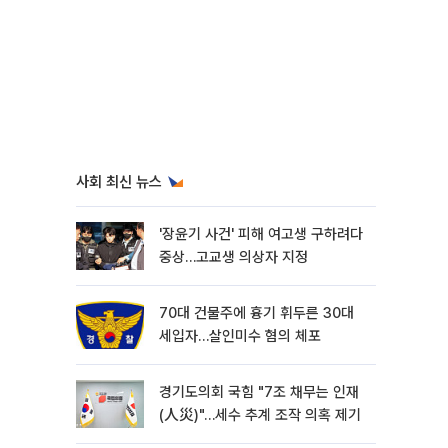
사회 최신 뉴스
'장윤기 사건' 피해 여고생 구하려다
중상…고교생 의상자 지정
70대 건물주에 흉기 휘두른 30대
세입자…살인미수 혐의 체포
경기도의회 국힘 "7조 채무는 인재
(人災)"…세수 추계 조작 의혹 제기