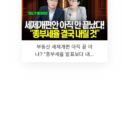
부동산 세제개편 아직 끝 아
냐? "종부세율 발표보다 내릴
것" 장기거주·양도세 전망 I 집
땅지성 I 김인만, 진미윤