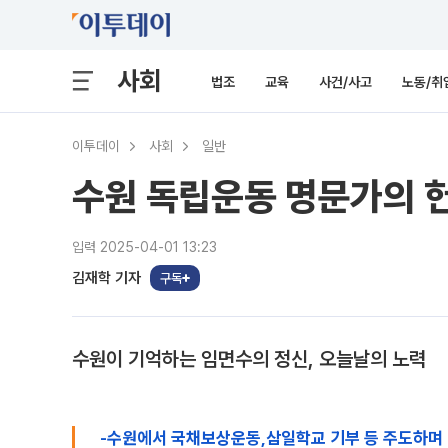
사회
법조
교육
사건/사고
노동/취
이투데이
사회
일반
수원 독립운동 명문가의 헌
입력 2025-04-01 13:23
김재학 기자
구독
수원이 기억하는 임면수의 정신, 오늘날의 노력
-수원에서 국채보상운동,삼일학교 기부 등 주도하며