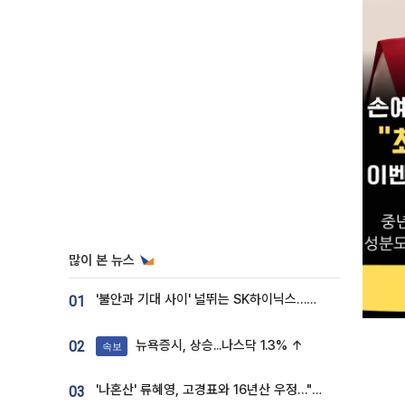
많이 본 뉴스
'불안과 기대 사이' 널뛰는 SK하이닉스…증권가 "HBM4·LTA 기반 펀터멘털 견고"
01
뉴욕증시, 상승...나스닥 1.3% ↑
02
속보
'나혼산' 류혜영, 고경표와 16년산 우정…"자취방서 부모님과 마주쳐"
03