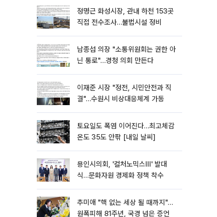
정명근 화성시장, 관내 하천 153곳
직접 전수조사…불법시설 정비
남종섭 의장 "소통위원회는 권한 아
닌 통로"…경청 의회 만든다
이재준 시장 "정전, 시민안전과 직
결"…수원시 비상대응체계 가동
토요일도 폭염 이어진다…최고체감
온도 35도 안팎 [내일 날씨]
용인시의회, '컬처노믹스Ⅲ' 발대
식…문화자원 경제화 정책 착수
추미애 "핵 없는 세상 될 때까지"…
원폭피해 81주년, 국경 넘은 증언