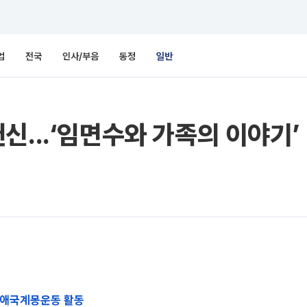
업
전국
인사/부음
동정
일반
신...‘임면수와 가족의 이야기’
 애국계몽운동 활동