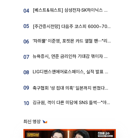
[베스트&워스트] 삼성전자·SK하이닉스 밀린 한 주…상상인증권은 85% 급등
04
05
[주간증시전망] 다음주 코스피 6000~7000⋯“外人 수급은 정책이 변수”
'차쥐뿔' 이준영, 포켓몬 카드 열혈 팬⋯"리셀러 처단할 것"
06
뉴욕증시, 연준 금리인하 기대감 꺾이자 상승...S&P500 사상 최고치 [종합]
07
LIG디펜스앤에어로스페이스, 실적 발표 후 급락→반등⋯증권가 “28년까지 튼튼”
08
09
축구협회 '성 접대 의혹' 일본까지 번졌다…日 심판 실명 공개
김규원, 격이 다른 미담에 SNS 들썩⋯"아이 속옷 빨고 졸업식도 참석"
10
최신 영상