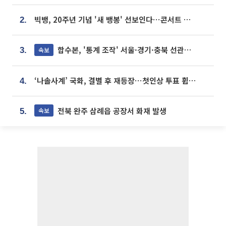
빅뱅, 20주년 기념 '새 뱅봉' 선보인다⋯콘서트 앞두고 팝업 개최
2.
합수본, '통계 조작' 서울·경기·충북 선관위 등 추가 압수수색
속보
3.
‘나솔사계’ 국화, 결별 후 재등장⋯첫인상 투표 휩쓸고 ‘인기녀’ 등극
4.
전북 완주 삼례읍 공장서 화재 발생
속보
5.