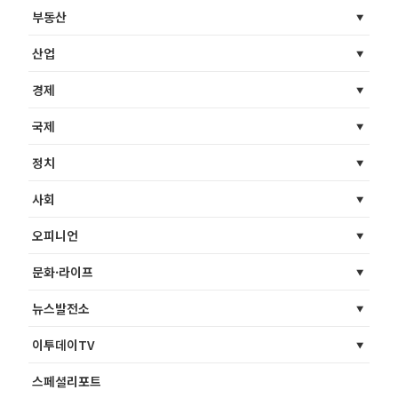
부동산
산업
경제
국제
정치
사회
오피니언
문화·라이프
뉴스발전소
이투데이TV
스페셜리포트