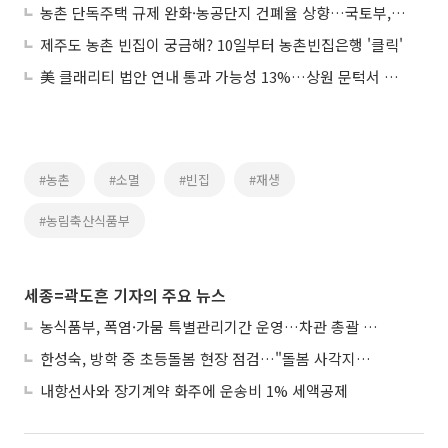
농촌 단독주택 규제 완화·농공단지 건폐율 상향…국토부, 개정안 입법예고
제주도 농촌 빈집이 궁금해? 10일부터 농촌빈집은행 '클릭'
美 클래리티 법안 연내 통과 가능성 13%…상원 문턱서 제동
#농촌
#소멸
#빈집
#재생
#농림축산식품부
세종=곽도흔 기자의 주요 뉴스
농식품부, 폭염·가뭄 특별관리기간 운영…차관 총괄 대응체계 격상
한성숙, 방학 중 초등돌봄 현장 점검…"돌봄 사각지대 없애야"
내항선사와 장기계약 화주에 운송비 1% 세액공제