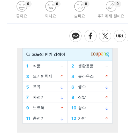
0
0
0
0
좋아요
화나요
슬퍼요
추가취재 원해요