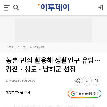
이투데이
경제
경제정책
농촌 빈집 활용해 생활인구 유입…
강진ㆍ청도ㆍ남해군 선정
입력 2025-04-01 06:00
세종=곽도흔 기자
구글 선호매체 추가