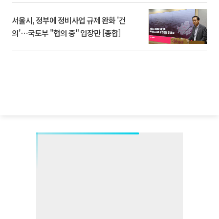
서울시, 정부에 정비사업 규제 완화 '건
의'⋯국토부 "협의 중" 입장만 [종합]