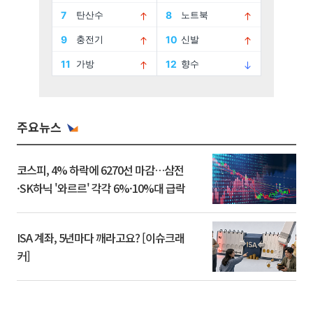
주요뉴스
코스피, 4% 하락에 6270선 마감…삼전
·SK하닉 '와르르' 각각 6%·10%대 급락
ISA 계좌, 5년마다 깨라고요? [이슈크래
커]