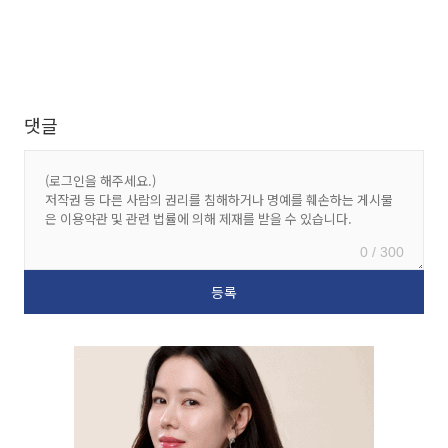
댓글
0 / 300