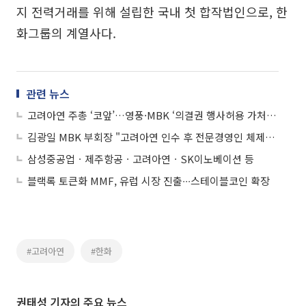
지 전력거래를 위해 설립한 국내 첫 합작법인으로, 한
화그룹의 계열사다.
관련 뉴스
고려아연 주총 ‘코앞’…영풍·MBK ‘의결권 행사허용 가처분’ 소송
김광일 MBK 부회장 "고려아연 인수 후 전문경영인 체제…홈플러스 되풀이 없어"
삼성중공업ㆍ제주항공ㆍ고려아연ㆍSK이노베이션 등
블랙록 토큰화 MMF, 유럽 시장 진출∙∙∙스테이블코인 확장
#고려아연
#한화
권태성 기자의 주요 뉴스