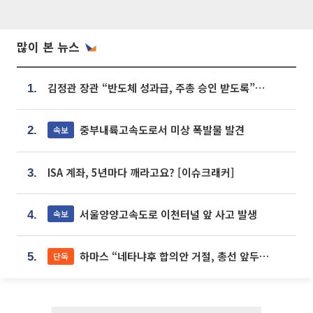
많이 본 뉴스
김정관 장관 “반도체 성과급, 주총 승인 받도록”…상법·자본시장법 개정 시사
1.
중부내륙고속도로서 미상 폭발물 발견
속보
2.
ISA 계좌, 5년마다 깨라고요? [이슈크래커]
3.
서울양양고속도로 이천터널 앞 사고 발생
속보
4.
하마스 “네타냐후 합의안 거절, 총선 앞두고 시간 끌기”
단독
5.