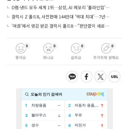
D램·낸드 모두 세계 1위…삼성, AI 메모리 '풀라인업'으로 승부
갤럭시 Z 폴드8, 사전판매 144만대 '역대 최대'…7년만에 갤노트10 기록 넘어
'여권'에서 영감 받은 갤럭시 폴드8…"편안함이 새로운 디자인 경쟁력"
0
0
0
0
좋아요
화나요
슬퍼요
추가취재 원해요