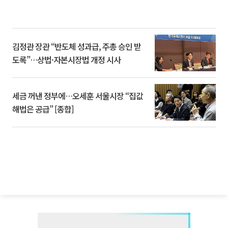
김정관 장관 “반도체 성과급, 주총 승인 받
도록”…상법·자본시장법 개정 시사
세금 꺼낸 정부에…오세훈 서울시장 “집값
해법은 공급” [종합]