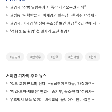
권영세 “상법 일방통과 시 즉각 재의요구권 건의”
권성동 “탄핵받을 건 이재명과 민주당…한덕수·박성재 탄핵 철회하라”
권영세, 이재명 ‘최상목 몸조심’ 발언 겨냥 “국민 앞에 사과하라”
‘경험 無도 환영’ 첫 일자리 도전 설명서
#권영세
#한덕수
#탄핵
#윤석열
#헌재
서이원 기자의 주요 뉴스
‘집도 코칭 받으며 산다’…월급쟁이부자들, ‘내집마련’ 신청 증가세
‘창업-도약-재도전’ 연결… 중기부, 중소·벤처 ‘성장사다리’ 짓는다
우즈벡서 보폭 넓히는 비상교육 ‘올비아’…인니·일본 진출 타진