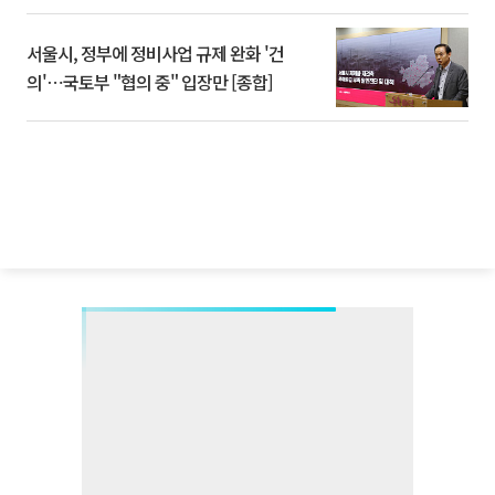
서울시, 정부에 정비사업 규제 완화 '건
의'⋯국토부 "협의 중" 입장만 [종합]