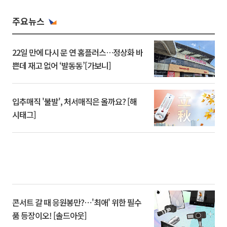
주요뉴스
22일 만에 다시 문 연 홈플러스…정상화 바
쁜데 재고 없어 ‘발동동’[가보니]
입추매직 '불발', 처서매직은 올까요? [해
시태그]
콘서트 갈 때 응원봉만?⋯'최애' 위한 필수
품 등장이오! [솔드아웃]