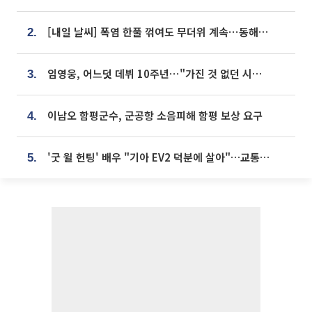
[내일 날씨] 폭염 한풀 꺾여도 무더위 계속⋯동해안 이틀 연속 비
2.
임영웅, 어느덧 데뷔 10주년⋯"가진 것 없던 시절, 내 앞엔 20명의 팬뿐"
3.
이남오 함평군수, 군공항 소음피해 함평 보상 요구
4.
'굿 윌 헌팅' 배우 "기아 EV2 덕분에 살아"…교통사고 후 안전성 극찬
5.