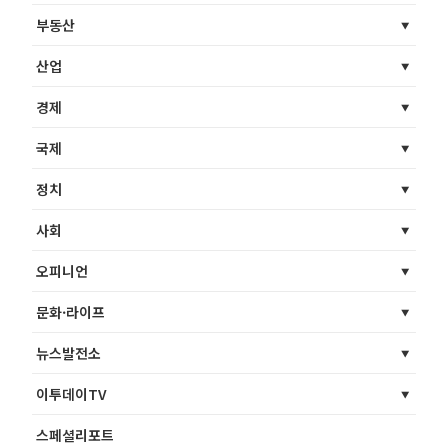
부동산
산업
경제
국제
정치
사회
오피니언
문화·라이프
뉴스발전소
이투데이TV
스페셜리포트