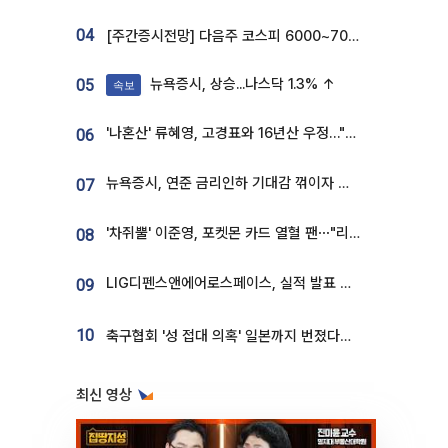
04
[주간증시전망] 다음주 코스피 6000~7000⋯“外人 수급은 정책이 변수”
뉴욕증시, 상승...나스닥 1.3% ↑
05
속보
'나혼산' 류혜영, 고경표와 16년산 우정…"자취방서 부모님과 마주쳐"
06
뉴욕증시, 연준 금리인하 기대감 꺾이자 상승...S&P500 사상 최고치 [종합]
07
'차쥐뿔' 이준영, 포켓몬 카드 열혈 팬⋯"리셀러 처단할 것"
08
LIG디펜스앤에어로스페이스, 실적 발표 후 급락→반등⋯증권가 “28년까지 튼튼”
09
10
축구협회 '성 접대 의혹' 일본까지 번졌다…日 심판 실명 공개
최신 영상