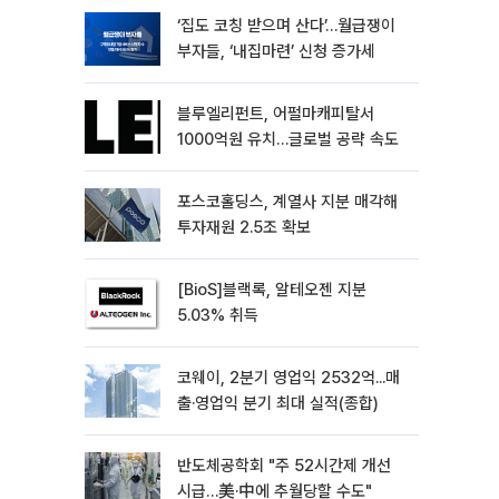
‘집도 코칭 받으며 산다’…월급쟁이
부자들, ‘내집마련’ 신청 증가세
블루엘리펀트, 어펄마캐피탈서
1000억원 유치…글로벌 공략 속도
포스코홀딩스, 계열사 지분 매각해
투자재원 2.5조 확보
[BioS]블랙록, 알테오젠 지분
5.03% 취득
코웨이, 2분기 영업익 2532억...매
출·영업익 분기 최대 실적(종합)
반도체공학회 "주 52시간제 개선
시급…美·中에 추월당할 수도"