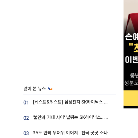
많이 본 뉴스
[베스트&워스트] 삼성전자·SK하이닉스 밀린 한 주…상상인증권은 85% 급등
01
'불안과 기대 사이' 널뛰는 SK하이닉스…증권가 "HBM4·LTA 기반 펀터멘털 견고"
02
35도 안팎 무더위 이어져…전국 곳곳 소나기 [오늘 날씨]
03