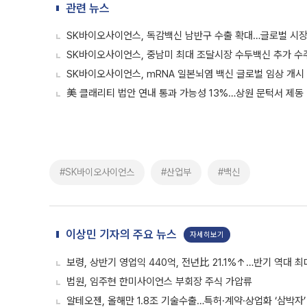
관련 뉴스
SK바이오사이언스, 독감백신 남반구 수출 확대…글로벌 시장
SK바이오사이언스, 중남미 최대 조달시장 수두백신 추가 수
SK바이오사이언스, mRNA 일본뇌염 백신 글로벌 임상 개시
美 클래리티 법안 연내 통과 가능성 13%…상원 문턱서 제동
#SK바이오사이언스
#산업부
#백신
이상민 기자의 주요 뉴스
자세히보기
보령, 상반기 영업익 440억, 전년比 21.1%↑…반기 역대 최
법원, 임주현 한미사이언스 부회장 주식 가압류
알테오젠, 올해만 1.8조 기술수출…특허·계약·상업화 ‘삼박자’