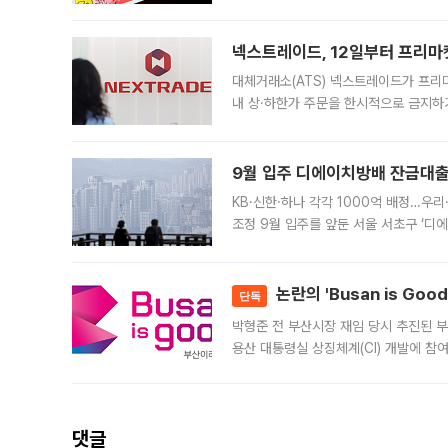
에서도 40도를 웃도는 기온이 관측됐다
의 극심한
넥스트레이드, 12일부터 프리마
대체거래소(ATS) 넥스트레이드가 프리
내 상·하한가 주문을 한시적으로 금지하
가 체결 사례와 관련해 설명자료를 내고
9월 입주 디에이치방배 잔금대출
KB·신한·하나 각각 1000억 배정…우
조정 9월 입주를 앞둔 서울 서초구 ‘디
은행과 NH농협은행도 대출 취급을 검토
민은행
논란의 'Busan is Go
단독
박형준 전 부산시장 재임 당시 추진된 부산
용산 대통령실 상징체계(CI) 개발에 참
도시브랜드 사업이 공개 이후 시민 공감
댓글