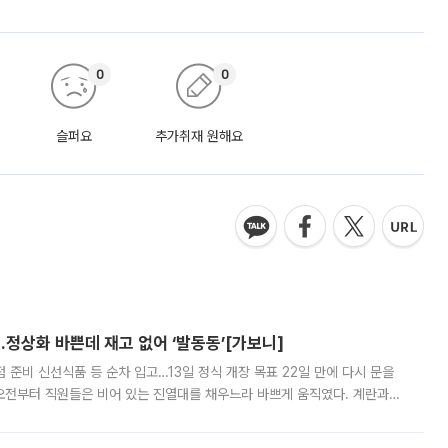
0
0
슬퍼요
추가취재 원해요
…정상화 바쁜데 재고 없어 ‘발동동’[가보니]
준비 신선식품 등 순차 입고…13일 정식 개장 목표 22일 만에 다시 문을
오전부터 직원들은 비어 있는 진열대를 채우느라 바쁘게 움직였다. 계란과
리를 잡기 시작했지만, 매장 곳곳엔 여전히 텅 빈 매대가 먼저 눈에 들어왔