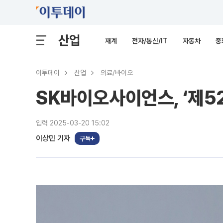
산업
재계
전자/통신/IT
자동차
중
이투데이
산업
의료/바이오
SK바이오사이언스, ‘제5
입력 2025-03-20 15:02
이상민 기자
구독