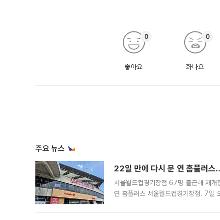
0
0
좋아요
화나요
주요 뉴스
22일 만에 다시 문 연 홈플러스
서울월드컵경기장점 67명 출근해 재개점 
연 홈플러스 서울월드컵경기장점. 7일 
우유, 과일 같은 신선식품이 차근차근 자