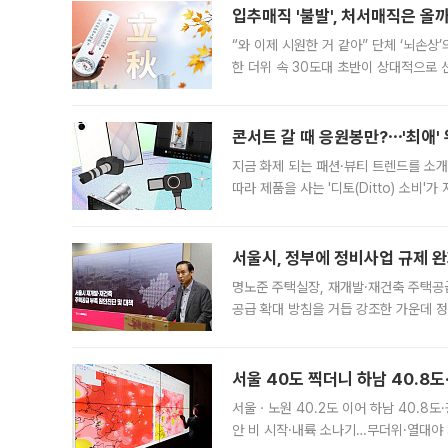
입추매직 '불발', 처서매직은 올
“와 이제 시원한 거 같아” 단체 ‘뇌손상
한 더위 속 30도대 초반이 상대적으로
지역에 있었습니다. 7월 말에는 서풍과
콘서트 갈 때 응원봉만?⋯'최애'
지금 화제 되는 패션·뷰티 트렌드를 소개
따라 제품을 사는 '디토(Ditto) 소비
어디일까요? 아이돌 콘서트 시작을 기다
서울시, 정부에 정비사업 규제 완화
명노준 주택실장, 재개발·재건축 주택공
공급 확대 방침을 거듭 강조한 가운데 정
면 반박하고 나섰다. 명노준 서울시 주택
서울 40도 찍더니 하남 40.8도
서울ㆍ노원 40.2도 이어 하남 40.8도
안 비 시작·내륙 소나기…무더위·열대야 