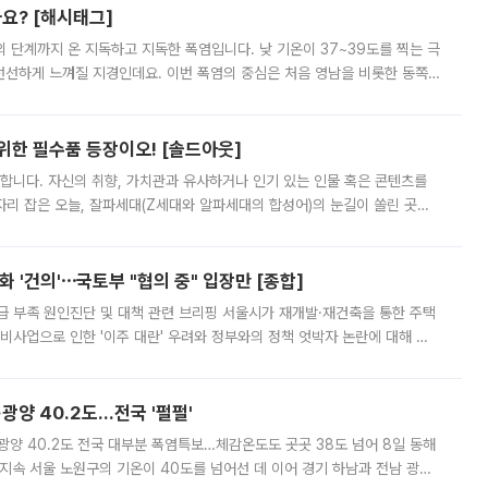
까요? [해시태그]
’의 단계까지 온 지독하고 지독한 폭염입니다. 낮 기온이 37~39도를 찍는 극
 선선하게 느껴질 지경인데요. 이번 폭염의 중심은 처음 영남을 비롯한 동쪽
 북서풍이 산맥을 넘어 영남 쪽으로 내려오면서 뜨겁고 건조해졌는데요.
 위한 필수품 등장이오! [솔드아웃]
합니다. 자신의 취향, 가치관과 유사하거나 인기 있는 인물 혹은 콘텐츠를
'가 자리 잡은 오늘, 잘파세대(Z세대와 알파세대의 합성어)의 눈길이 쏠린 곳은
리는 공연장. 응원봉만큼이나 눈에 띄는 게 있습니다. 공연이 시작되기
 '건의'⋯국토부 "협의 중" 입장만 [종합]
급 부족 원인진단 및 대책 관련 브리핑 서울시가 재개발·재건축을 통한 주택
비사업으로 인한 '이주 대란' 우려와 정부와의 정책 엇박자 논란에 대해 정
실장은 2031년까지 31만 가구 착공 목표에 차질이 없다는 입장이나,
·광양 40.2도…전국 '펄펄'
·광양 40.2도 전국 대부분 폭염특보…체감온도도 곳곳 38도 넘어 8일 동해
지속 서울 노원구의 기온이 40도를 넘어선 데 이어 경기 하남과 전남 광양