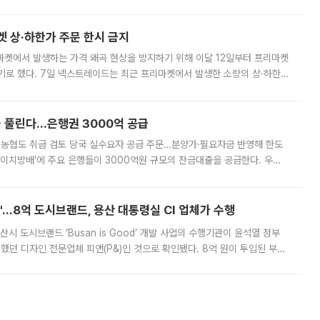
. 전국 대부분 지역에 폭염특보가 내려진 가운데 곳곳에서 39~40도 안팎
켓 상·하한가 주문 한시 금지
마켓에서 발생하는 가격 왜곡 현상을 방지하기 위해 이달 12일부터 프리마켓
기로 했다. 7일 넥스트레이드는 최근 프리마켓에서 발생한 소량의 상·하한
, 주문 오류로 인한 가격 급등락을 최소화하기 위한 비상 대응방안을 발표
 풀린다…은행권 3000억 공급
리·농협도 취급 검토 당국 실수요자 공급 주문…분양가·필요자금 반영해 한도
에이치방배’에 주요 은행들이 3000억원 규모의 잔금대출을 공급한다. 우리
하고 있어 향후 공급 규모가 늘어날 전망이다. 7일 금융권에 따르면 KB국
od'…8억 도시브랜드, 용산 대통령실 CI 업체가 수행
시 도시브랜드 ‘Busan is Good’ 개발 사업의 수행기관이 윤석열 정부
여했던 디자인 전문업체 피앤(P&)인 것으로 확인됐다. 8억 원이 투입된 부산
 부족과 디자인 정체성 논란에 휩싸였던 만큼, 사업 선정 과정과 결과물에