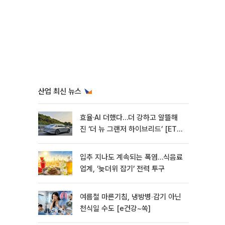
산업 최신 뉴스
효율·AI 더했다…더 강하고 알뜰해
진 ‘더 뉴 그랜저 하이브리드’ [ET의
모빌리티]
입추 지나도 계속되는 폭염…식음료
업계, ‘늦더위 잡기’ 전력 투구
여름철 마른기침, 냉방병‧감기 아닌
천식일 수도 [e건강~쏙]