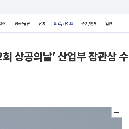
화학
항공/물류
유통
의료/바이오
중기/벤처
일반
2회 상공의날’ 산업부 장관상 