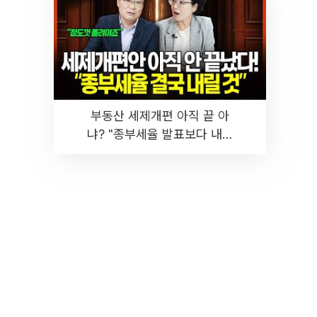
부동산 세제개편 아직 끝 아
냐? "종부세율 발표보다 내릴
것" 장기거주·양도세 전망 I 집
땅지성 I 김인만, 진미윤