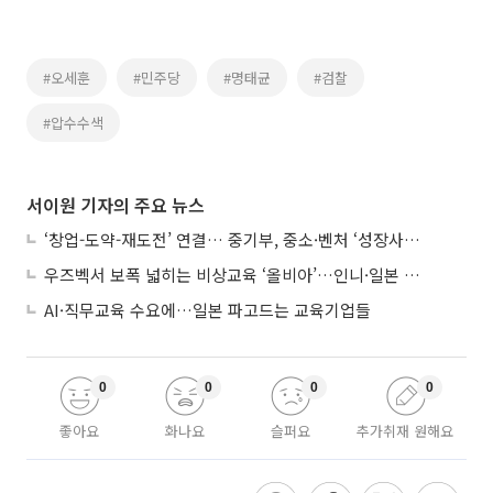
#오세훈
#민주당
#명태균
#검찰
#압수수색
서이원 기자의 주요 뉴스
‘창업-도약-재도전’ 연결… 중기부, 중소·벤처 ‘성장사다리’ 짓는다
우즈벡서 보폭 넓히는 비상교육 ‘올비아’…인니·일본 진출 타진
AI·직무교육 수요에…일본 파고드는 교육기업들
0
0
0
0
좋아요
화나요
슬퍼요
추가취재 원해요