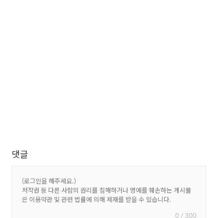
댓글
0 / 300