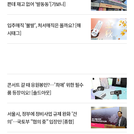
쁜데 재고 없어 ‘발동동’[가보니]
입추매직 '불발', 처서매직은 올까요? [해
시태그]
콘서트 갈 때 응원봉만?⋯'최애' 위한 필수
품 등장이오! [솔드아웃]
서울시, 정부에 정비사업 규제 완화 '건
의'⋯국토부 "협의 중" 입장만 [종합]