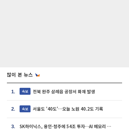
많이 본 뉴스
전북 완주 삼례읍 공장서 화재 발생
속보
1.
서울도 '40도'…오늘 노원 40.2도 기록
속보
2.
SK하이닉스, 용인·청주에 54조 투자…AI 메모리 생산기지 키운다
3.