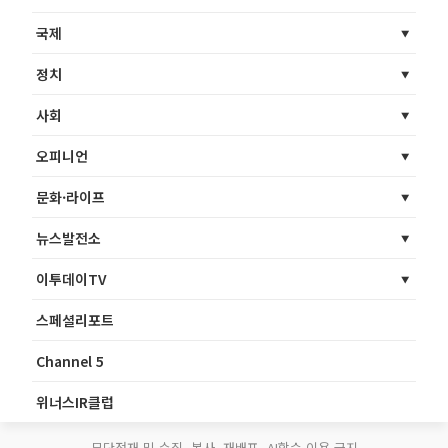
국제
정치
사회
오피니언
문화·라이프
뉴스발전소
이투데이TV
스페셜리포트
Channel 5
위너스IR클럽
무단전재 및 수집, 복사, 재배포, AI학습 이용 금지