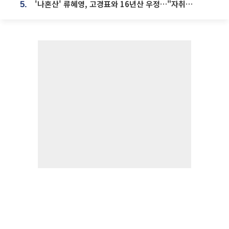
'나혼산' 류혜영, 고경표와 16년산 우정…"자취방서 부모님과 마주쳐"
5.