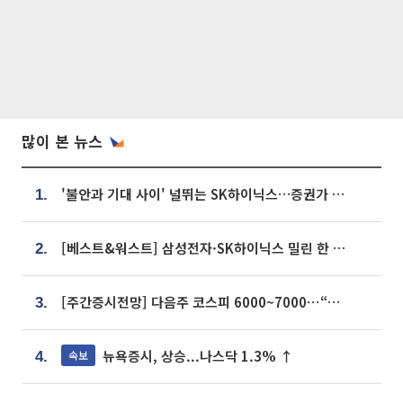
많이 본 뉴스
'불안과 기대 사이' 널뛰는 SK하이닉스…증권가 "HBM4·LTA 기반 펀터멘털 견고"
1.
[베스트&워스트] 삼성전자·SK하이닉스 밀린 한 주…상상인증권은 85% 급등
2.
[주간증시전망] 다음주 코스피 6000~7000⋯“外人 수급은 정책이 변수”
3.
뉴욕증시, 상승...나스닥 1.3% ↑
속보
4.