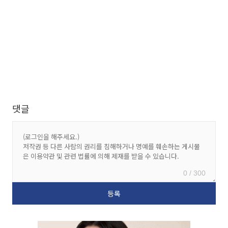
댓글
0 / 300