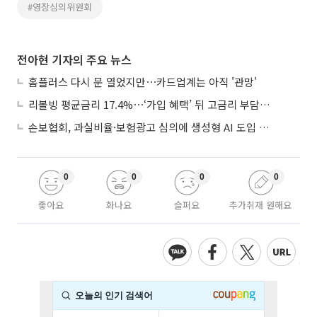
#영장심의위원회
전아현 기자의 주요 뉴스
홈플러스 다시 문 열었지만⋯카드업계는 아직 '관망'
리볼빙 평균금리 17.4%⋯‘가입 혜택’ 뒤 고금리 부담 주의
손보협회, 과실비율·보험광고 심의에 생성형 AI 도입 추진
0
0
0
0
좋아요
화나요
슬퍼요
추가취재 원해요