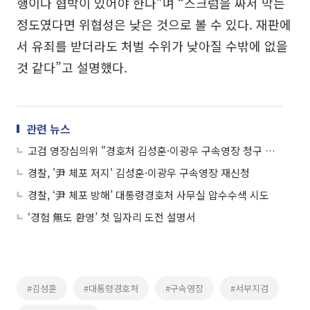
행이나 협박이 있어야 한다”며 “스크럼을 짜서 막는
정도였다면 위협성은 낮은 것으로 볼 수 있다. 재판에
서 유죄를 받더라도 처벌 수위가 낮아질 수밖에 없을
것 같다”고 설명했다.
관련 뉴스
고검 영장심의위 "경호처 김성훈·이광우 구속영장 청구 적정"
경찰, '尹 체포 저지' 김성훈·이광우 구속영장 재신청
경찰, ‘尹 체포 방해’ 대통령경호처 사무실 압수수색 시도
‘경험 無도 환영’ 첫 일자리 도전 설명서
#김성훈
#대통령경호처
#구속영장
#서부지검