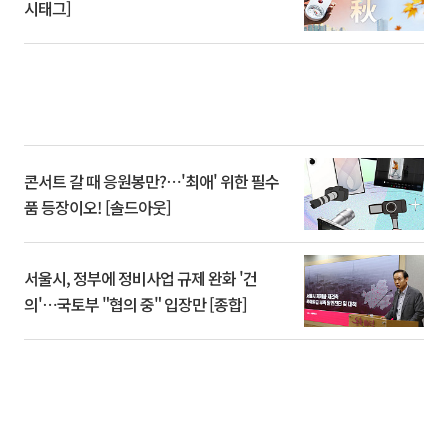
시태그]
콘서트 갈 때 응원봉만?⋯'최애' 위한 필수
품 등장이오! [솔드아웃]
서울시, 정부에 정비사업 규제 완화 '건
의'⋯국토부 "협의 중" 입장만 [종합]