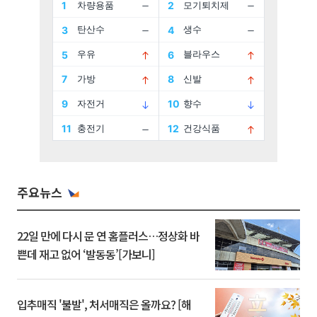
주요뉴스
22일 만에 다시 문 연 홈플러스…정상화 바
쁜데 재고 없어 ‘발동동’[가보니]
입추매직 '불발', 처서매직은 올까요? [해