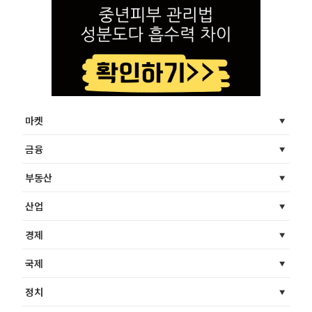
마켓
금융
부동산
산업
경제
국제
정치