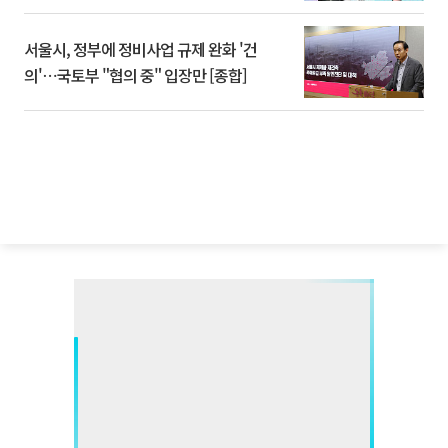
서울시, 정부에 정비사업 규제 완화 '건
의'⋯국토부 "협의 중" 입장만 [종합]