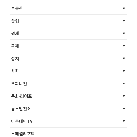
부동산
산업
경제
국제
정치
사회
오피니언
문화·라이프
뉴스발전소
이투데이TV
스페셜리포트