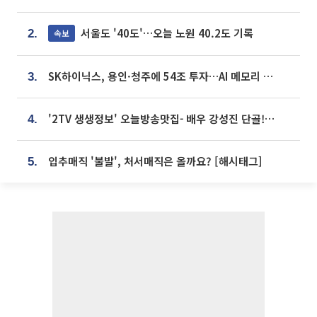
서울도 '40도'…오늘 노원 40.2도 기록
속보
2.
SK하이닉스, 용인·청주에 54조 투자…AI 메모리 생산기지 키운다
3.
'2TV 생생정보' 오늘방송맛집- 배우 강성진 단골! 쌀국수ㆍ푸팟퐁 커리 맛집 '블○○○'
4.
입추매직 '불발', 처서매직은 올까요? [해시태그]
5.