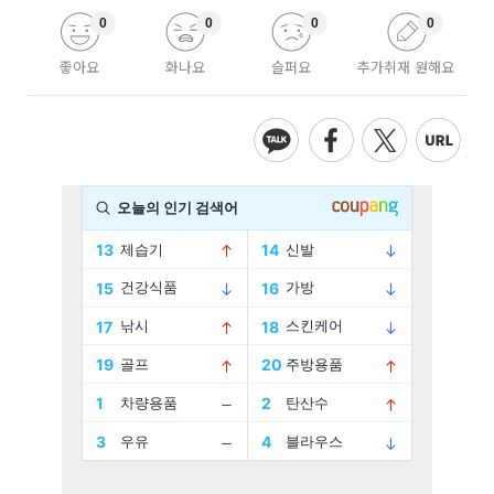
0
0
0
0
좋아요
화나요
슬퍼요
추가취재 원해요