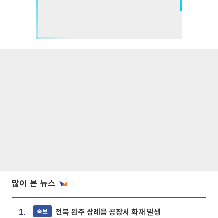
많이 본 뉴스
전북 완주 삼례읍 공장서 화재 발생
속보
1.