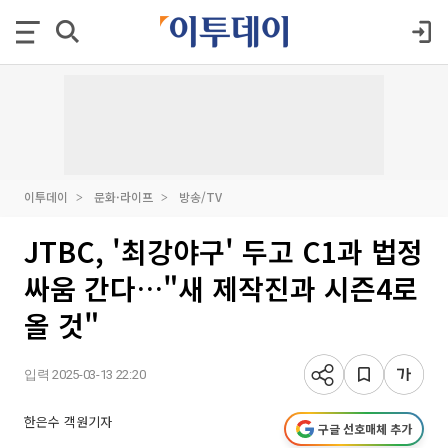
이투데이
문화·라이프
방송/TV
JTBC, '최강야구' 두고 C1과 법정
싸움 간다…"새 제작진과 시즌4로
올 것"
입력 2025-03-13 22:20
한은수 객원기자
구글 선호매체 추가