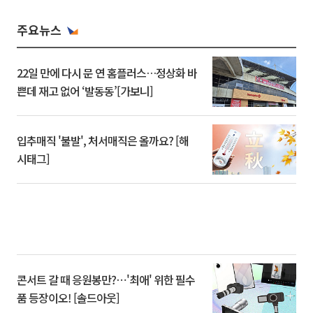
주요뉴스
22일 만에 다시 문 연 홈플러스…정상화 바
쁜데 재고 없어 ‘발동동’[가보니]
입추매직 '불발', 처서매직은 올까요? [해
시태그]
콘서트 갈 때 응원봉만?⋯'최애' 위한 필수
품 등장이오! [솔드아웃]