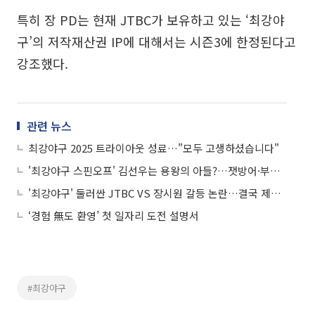
특히 장 PD는 현재 JTBC가 보유하고 있는 ‘최강야
구’의 저작재산권 IP에 대해서는 시즌3에 한정된다고
강조했다.
관련 뉴스
최강야구 2025 트라이아웃 성료…"모두 고생하셨습니다"
'최강야구 스핀오프' 김선우는 용왕의 아들?…잿방어·부시리 낚시 '대박'
'최강야구' 둘러싼 JTBC VS 장시원 갈등 논란…결국 제작비가 문제
‘경험 無도 환영’ 첫 일자리 도전 설명서
#최강야구