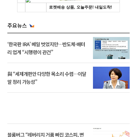
주요뉴스
‘한국판 IRA’ 베일 벗었지만…반도체·배터
리 업계 “시행령이 관건”
與 “세제개편안 다양한 목소리 수렴…이달
말 정리 가능성”
블룸버그 “레버리지 거품 빠진 코스피, 변