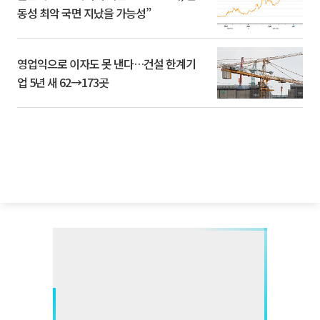
동성 최악 국면 지났을 가능성”
영업익으로 이자도 못 낸다…건설 한계기
업 5년 새 62→173곳