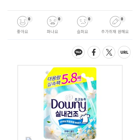
0
0
0
0
좋아요
화나요
슬퍼요
추가취재 원해요