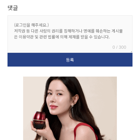
댓글
0 / 300