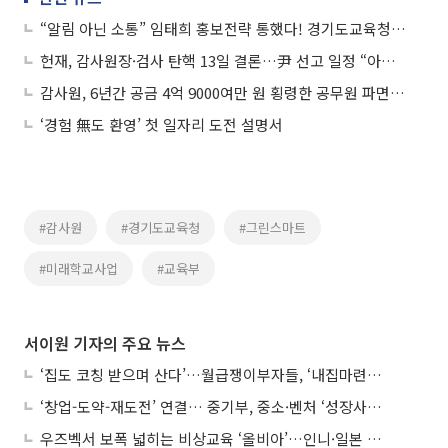
“알림 아닌 소통” 임태희 홍보전략 통했다! 경기도교육청, ‘실버버튼’ 획득
헌재, 감사원장·검사 탄핵 13일 결론…尹 선고 일정 “아직 없다”
감사원, 6년간 공금 4억 9000여만 원 횡령한 공무원 파면 요구
‘경험 無도 환영’ 첫 일자리 도전 설명서
#감사원
#경기도교육청
#그린스마트
#미래학교사업
#교육부
서이원 기자의 주요 뉴스
‘집도 코칭 받으며 산다’…월급쟁이부자들, ‘내집마련’ 신청 증가세
‘창업-도약-재도전’ 연결… 중기부, 중소·벤처 ‘성장사다리’ 짓는다
우즈벡서 보폭 넓히는 비상교육 ‘올비아’…인니·일본 진출 타진