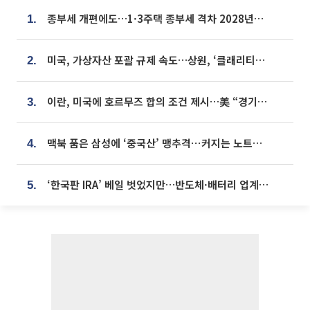
종부세 개편에도…1·3주택 종부세 격차 2028년부터 확대
1.
미국, 가상자산 포괄 규제 속도…상원, ‘클래리티법’ 9월 절차투표 추진
2.
이란, 미국에 호르무즈 합의 조건 제시…美 “경기 아직 안 끝나” [종합]
3.
맥북 품은 삼성에 ‘중국산’ 맹추격⋯커지는 노트북 OLED 시장
4.
‘한국판 IRA’ 베일 벗었지만…반도체·배터리 업계 “시행령이 관건”
5.