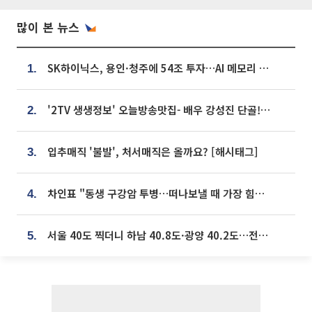
많이 본 뉴스
SK하이닉스, 용인·청주에 54조 투자…AI 메모리 생산기지 키운다
1.
'2TV 생생정보' 오늘방송맛집- 배우 강성진 단골! 쌀국수ㆍ푸팟퐁 커리 맛집 '블○○○'
2.
입추매직 '불발', 처서매직은 올까요? [해시태그]
3.
차인표 "동생 구강암 투병…떠나보낼 때 가장 힘들었다”
4.
서울 40도 찍더니 하남 40.8도·광양 40.2도…전국 '펄펄'
5.