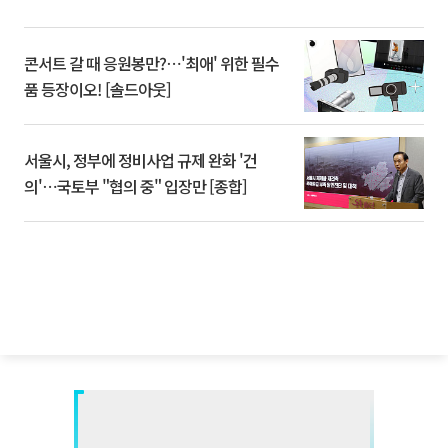
콘서트 갈 때 응원봉만?⋯'최애' 위한 필수
품 등장이오! [솔드아웃]
서울시, 정부에 정비사업 규제 완화 '건
의'⋯국토부 "협의 중" 입장만 [종합]