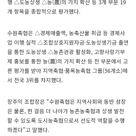
행 △도농상생 △농(農)의 가치 확산 등 3개 부문 19
개 항목을 종합적으로 평가했다.
수원축협은 △경제매출액, 농축산물 취급 등 경제사
업 이행 실적 △조합상호지원자금·도농상생기금 출연
을 통한 도농상생 △농촌관광 활성화, 고향사랑기부
제 홍보를 통한 농(農)의 가치 확산 등 전 부문에서 고
른 평가를 받아 지역축협·품목농축협 그룹(56개소)에
서 전국 3위를 차지했다.
장주익 조합장은 “수원축협은 지역사회와 동반 성장
은 물론, 한 걸음 더 나아가 농촌농축협과 상생 발전
할 수 있도록 도시농축협으로서 선도적 역할을 수행
하겠다”고 말했다.