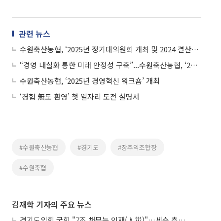
관련 뉴스
수원축산농협, ‘2025년 정기대의원회 개최 및 2024 결산보고’ 등 진행
“경영 내실화 통한 미래 안정성 구축”...수원축산농협, ‘2025년 성과목표 조인식’ 개최
수원축산농협, ‘2025년 경영혁신 워크숍’ 개최
‘경험 無도 환영’ 첫 일자리 도전 설명서
#수원축산농협
#경기도
#장주익조합장
#수원축협
김재학 기자의 주요 뉴스
경기도의회 국힘 "7조 채무는 인재(人災)"…세수 추계 조작 의혹 제기