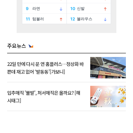
주요뉴스
22일 만에 다시 문 연 홈플러스…정상화 바
쁜데 재고 없어 ‘발동동’[가보니]
입추매직 '불발', 처서매직은 올까요? [해
시태그]