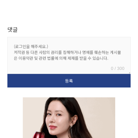
댓글
0 / 300