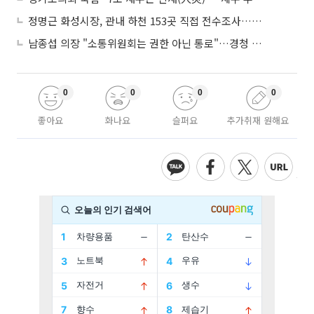
정명근 화성시장, 관내 하천 153곳 직접 전수조사…불법시설 정비
남종섭 의장 "소통위원회는 권한 아닌 통로"…경청 의회 만든다
0
0
0
0
좋아요
화나요
슬퍼요
추가취재 원해요