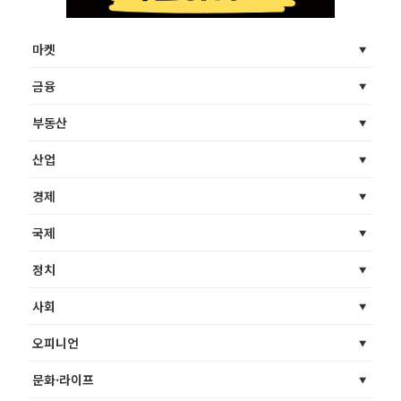
마켓
금융
부동산
산업
경제
국제
정치
사회
오피니언
문화·라이프