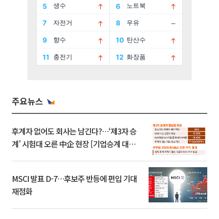
주요뉴스
후계자 없어도 회사는 남긴다?…‘제3자 승
계’ 시험대 오른 中企 현장 [기업승계 대전
환]
MSCI 발표 D-7…후보주 반등에 편입 기대
재점화