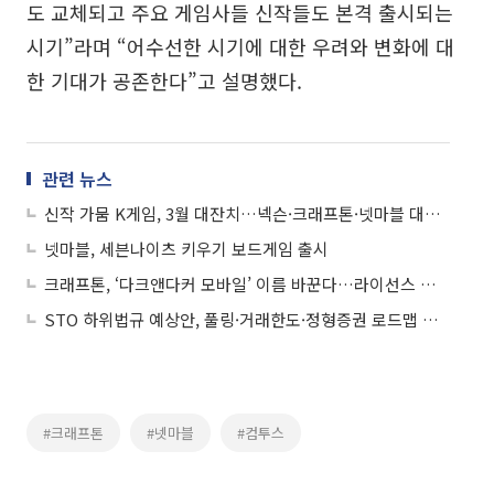
도 교체되고 주요 게임사들 신작들도 본격 출시되는
시기”라며 “어수선한 시기에 대한 우려와 변화에 대
한 기대가 공존한다”고 설명했다.
관련 뉴스
신작 가뭄 K게임, 3월 대잔치…넥슨·크래프톤·넷마블 대격돌
넷마블, 세븐나이츠 키우기 보드게임 출시
크래프톤, ‘다크앤다커 모바일’ 이름 바꾼다…라이선스 계약 종료
STO 하위법규 예상안, 풀링·거래한도·정형증권 로드맵 제시
#크래프톤
#넷마블
#컴투스