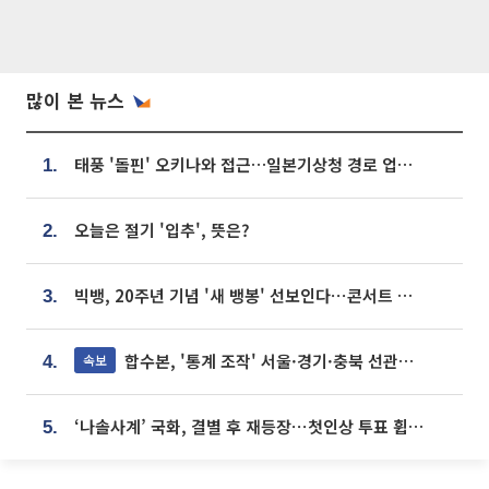
많이 본 뉴스
태풍 '돌핀' 오키나와 접근…일본기상청 경로 업데이트
1.
오늘은 절기 '입추', 뜻은?
2.
빅뱅, 20주년 기념 '새 뱅봉' 선보인다⋯콘서트 앞두고 팝업 개최
3.
합수본, '통계 조작' 서울·경기·충북 선관위 등 추가 압수수색
속보
4.
‘나솔사계’ 국화, 결별 후 재등장⋯첫인상 투표 휩쓸고 ‘인기녀’ 등극
5.