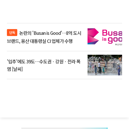
논란의 'Busan is Good'…8억 도시
단독
브랜드, 용산 대통령실 CI 업체가 수행
'입추'에도 39도⋯수도권ㆍ강원ㆍ전라 폭
염 [날씨]