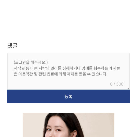
댓글
0 / 300