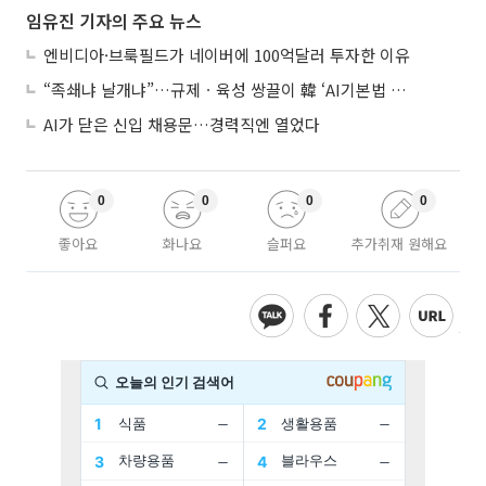
임유진 기자의 주요 뉴스
엔비디아·브룩필드가 네이버에 100억달러 투자한 이유
“족쇄냐 날개냐”…규제ㆍ육성 쌍끌이 韓 ‘AI기본법 개정안’ 오늘 시행
AI가 닫은 신입 채용문…경력직엔 열었다
0
0
0
0
좋아요
화나요
슬퍼요
추가취재 원해요