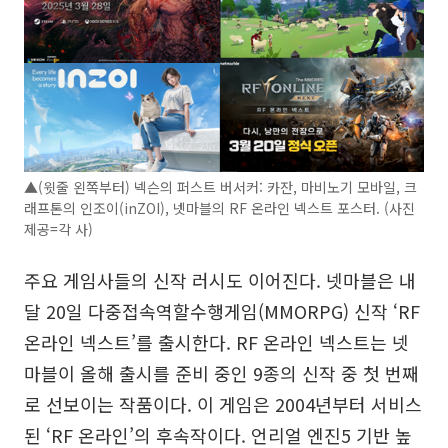
▲(윗줄 왼쪽부터) 넥슨의 퍼스트 버서커: 카잔, 마비노기 모바일, 크
래프톤의 인조이(inZOI), 넷마블의 RF 온라인 넥스트 포스터. (사진
제공=각 사)
주요 게임사들의 신작 러시도 이어진다. 넷마블은 내
달 20일 다중접속역할수행게임(MMORPG) 신작 ‘RF
온라인 넥스트’를 출시한다. RF 온라인 넥스트는 넷
마블이 올해 출시를 준비 중인 9종의 신작 중 첫 번째
로 선보이는 작품이다. 이 게임은 2004년부터 서비스
된 ‘RF 온라인’의 후속작이다. 언리얼 엔진5 기반 높