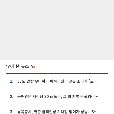
많이 본 뉴스
35도 안팎 무더위 이어져…전국 곳곳 소나기 [오늘 날씨]
1.
동해안은 시간당 80㎜ 폭우, 그 외 지역은 폭염…‘극과 극 날씨’
2.
뉴욕증시, 연준 금리인상 기대감 꺾이자 상승...S&P500 사상 최고치 [종합]
3.