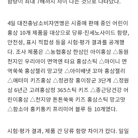
함량이 최대 7배까지 차이 나는 것으로 나타났다.
4일 대전충남소비자연맹은 시중에 판매 중인 어린이
홍삼 10개 제품을 대상으로 당류·진세노사이드 함량,
안전성, 표시 적합성 등을 시험·평가 결과를 공개했
다. 조사 제품은 △농협홍삼 한삼인 아이홍삼 △동원
천지인 우리아이 면역엔 타요 홍삼스틱 △마이니 면
역쑥쑥 홍삼젤리 망고맛 △아이배냇 꼬마 홍삼젤리
△애터미 키즈홍삼 △정관장 홍이장군 3단계 △정원
삼 6년근 고려홍삼정 365스틱 키즈 △종근당건강 어
린이홍삼 △천지양 튼튼쑥쑥 키즈 홍삼스틱 망고맛
△함소아 홍키통키 프리미어 블루 등 10개였다.
시험·평가 결과, 제품 간 당류 함량 차이가 컸다. 일일