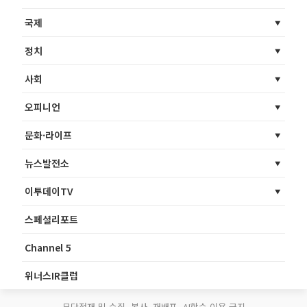
국제
정치
사회
오피니언
문화·라이프
뉴스발전소
이투데이TV
스페셜리포트
Channel 5
위너스IR클럽
무단전재 및 수집, 복사, 재배포, AI학습 이용 금지