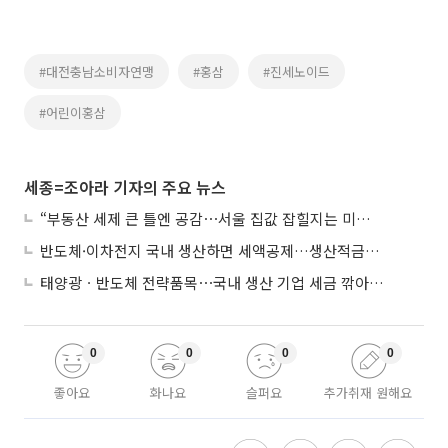
#대전충남소비자연맹
#홍삼
#진세노이드
#어린이홍삼
세종=조아라 기자의 주요 뉴스
“부동산 세제 큰 틀엔 공감⋯서울 집값 잡힐지는 미지수”
반도체·이차전지 국내 생산하면 세액공제…생산적금융 ISA 신설
태양광ㆍ반도체 전략품목⋯국내 생산 기업 세금 깎아준다
0
0
0
0
좋아요
화나요
슬퍼요
추가취재 원해요