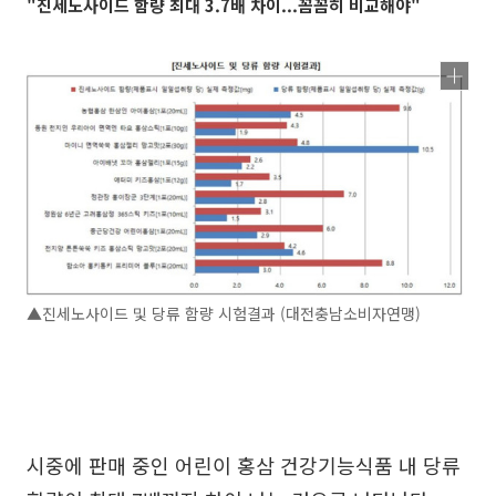
"진세노사이드 함량 최대 3.7배 차이...꼼꼼히 비교해야"
▲진세노사이드 및 당류 함량 시험결과 (대전충남소비자연맹)
시중에 판매 중인 어린이 홍삼 건강기능식품 내 당류