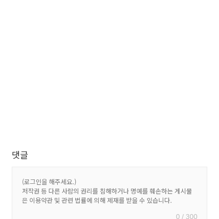
댓글
0 / 300