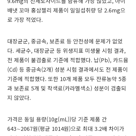
9.6mg의 진세노사이드를 함유해 가장 많았고, 아이
배냇 꼬마 홍삼젤리 제품이 일일섭취량 당 2.6mg으
로 가장 적었다.
대장균군, 중금속, 보존료 등 안전성에 문제가 없었
다. 세균수, 대장균군 등 위생지표 미생물 시험 결과,
전 제품이 불검출로 기준에 적합했다. 납(Pb), 카드뮴
(Cd) 등 중금속(2개) 성분 시험 결과에서도 전 제품이
기준에 적합했다. 또한 10개 제품 모두 잔류농약 5종
과 보존료 5개 및 착색료(카라멜색소) 성분이 검출되
지 않았다.
가격은 동일 용량(10g(mL))당 기준 제품 간
643∼2067원(평균 1014원)으로 최대 3.2배 차이가