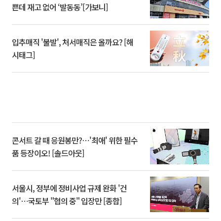
쁜데 재고 없어 ‘발동동’[가보니]
입추매직 '불발', 처서매직은 올까요? [해
시태그]
콘서트 갈 때 응원봉만?⋯'최애' 위한 필수
품 등장이오! [솔드아웃]
서울시, 정부에 정비사업 규제 완화 '건
의'⋯국토부 "협의 중" 입장만 [종합]