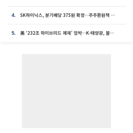
SK하이닉스, 분기배당 375원 확정…주주환원책 9월로 앞당겨 발표
4.
美 ‘232조 하이브리드 제재’ 임박…K-태양광, 불확실성 털고 날개 다나
5.