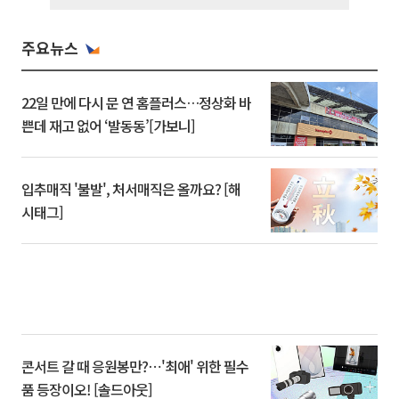
주요뉴스
22일 만에 다시 문 연 홈플러스…정상화 바
쁜데 재고 없어 ‘발동동’[가보니]
입추매직 '불발', 처서매직은 올까요? [해
시태그]
콘서트 갈 때 응원봉만?⋯'최애' 위한 필수
품 등장이오! [솔드아웃]