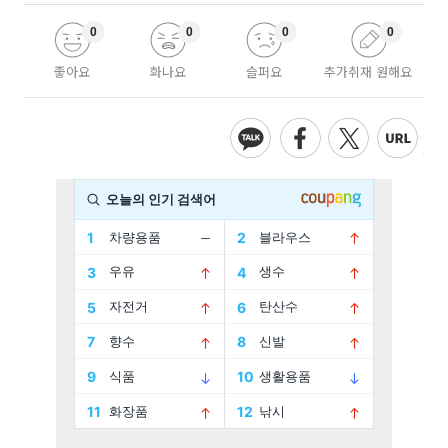
0
0
0
0
좋아요
화나요
슬퍼요
추가취재 원해요