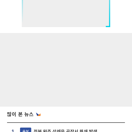
많이 본 뉴스
전북 완주 삼례읍 공장서 화재 발생
속보
1.