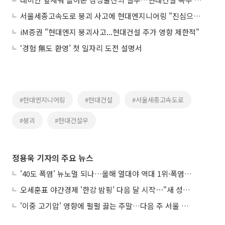
서울세종고속도로 붕괴 사고에 현대엔지니어링 "진심으로 사과"
iM증권 "현대엔지 붕괴사고...현대건설 주가 영향 제한적"
‘경험 無도 환영’ 첫 일자리 도전 설명서
#현대엔지니어링
#현대건설
#서울세종고속도로
#붕괴
#현대건설우
정용욱 기자의 주요 뉴스
'40도 폭염' 뉴노멀 되나…올해 열대야 역대 1위·폭염일수 평년 3배 넘어
오세훈표 야간경제 '한강 밤핑' 다음 달 시작⋯"새 성장동력 만들 것"
'이중 고기압' 영향에 펄펄 끓는 주말…다음 주 서울 포함 서쪽이 더 덥다