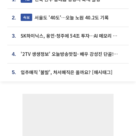
서울도 '40도'…오늘 노원 40.2도 기록
속보
2.
SK하이닉스, 용인·청주에 54조 투자…AI 메모리 생산기지 키운다
3.
'2TV 생생정보' 오늘방송맛집- 배우 강성진 단골! 쌀국수ㆍ푸팟퐁 커리 맛집 '블○○○'
4.
입추매직 '불발', 처서매직은 올까요? [해시태그]
5.