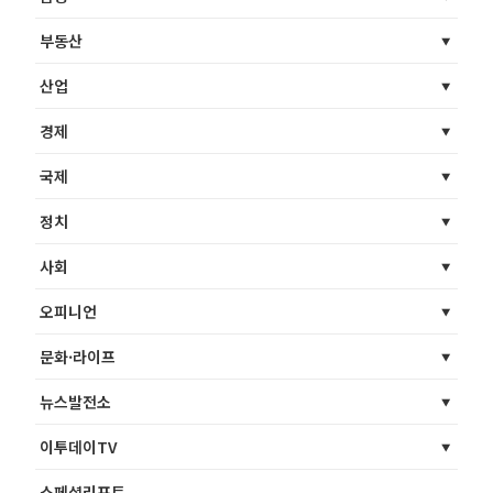
부동산
산업
경제
국제
정치
사회
오피니언
문화·라이프
뉴스발전소
이투데이TV
스페셜리포트