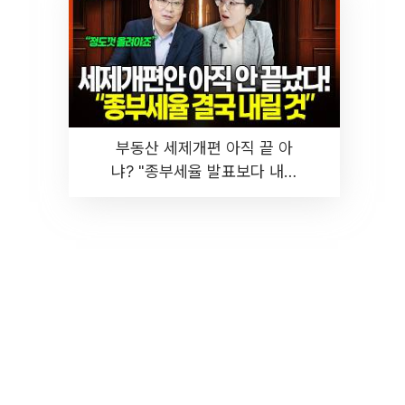
부동산 세제개편 아직 끝 아
냐? "종부세율 발표보다 내릴
것" 장기거주·양도세 전망 I 집
땅지성 I 김인만, 진미윤