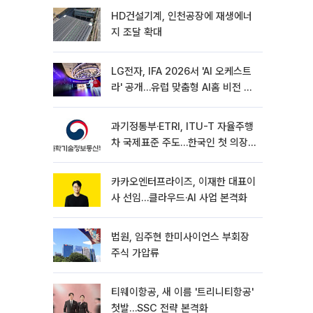
HD건설기계, 인천공장에 재생에너
지 조달 확대
LG전자, IFA 2026서 'AI 오케스트
라' 공개…유럽 맞춤형 AI홈 비전 제
시
과기정통부·ETRI, ITU-T 자율주행
차 국제표준 주도…한국인 첫 의장
선임
카카오엔터프라이즈, 이재한 대표이
사 선임…클라우드·AI 사업 본격화
법원, 임주현 한미사이언스 부회장
주식 가압류
티웨이항공, 새 이름 '트리니티항공'
첫발…SSC 전략 본격화