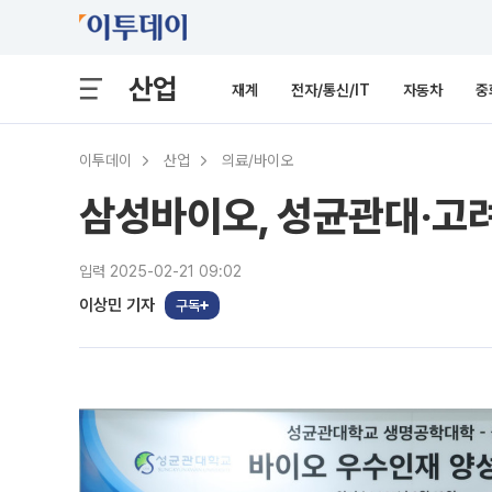
산업
재계
전자/통신/IT
자동차
중
이투데이
산업
의료/바이오
삼성바이오, 성균관대‧고
입력 2025-02-21 09:02
이상민 기자
구독