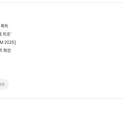
 획득
 최초’
 2025]
격 확장
육성