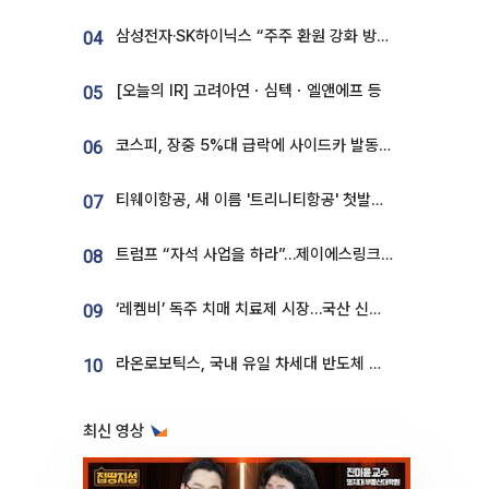
삼성전자·SK하이닉스 “주주 환원 강화 방안 마련”
04
[오늘의 IR] 고려아연ㆍ심텍ㆍ엘앤에프 등
05
코스피, 장중 5%대 급락에 사이드카 발동…삼성·SK 동반 폭락
06
티웨이항공, 새 이름 '트리니티항공' 첫발…SSC 전략 본격화
07
트럼프 “자석 사업을 하라”…제이에스링크, 비중국 영구자석 공급망 구축 속도
08
‘레켐비’ 독주 치매 치료제 시장…국산 신약 등장하나
09
라온로보틱스, 국내 유일 차세대 반도체 공정 로봇 개발 ‘고객사 테스트 진행’
10
최신 영상