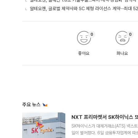
알테오젠, 올해만 1.8조 기술수출…특허·계약·상업화 ‘삼박자’
알테오젠, 글로벌 제약사와 SC 제형 라이선스 계약⋯최대 52
0
0
좋아요
화나요
주요 뉴스
NXT 프리마켓서 SK하이닉스 또
SK하이닉스가 대체거래소(ATS) 넥스
일이 벌어졌다. 6일 금융투자업계에 따르