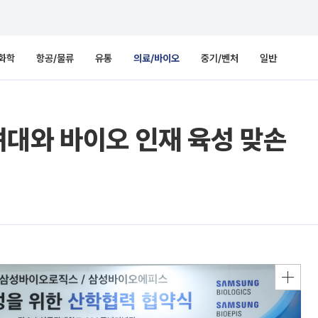
화학
항공/물류
유통
의료/바이오
중기/벤처
일반
려대와 바이오 인재 육성 맞손