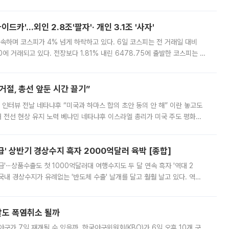
000원에 거래됐다. 거래량은 11주에 불과했으나, 최초 가격 결정이 기존 정
드카'…외인 2.8조'팔자'· 개인 3.1조 '사자'
속하며 코스피가 4% 넘게 하락하고 있다. 6일 코스피는 전 거래일 대비
.90에 거래되고 있다. 전장보다 1.81% 내린 6478.75에 출발한 코스피는 장
 6238.32까지 밀리기도 했다. 이날 오전 한때 코스피는 장중 5% 넘게 폭
절, 총선 앞둔 시간 끌기”
 인터뷰 전날 네타냐후 “미국과 하마스 합의 초안 동의 안 해” 이란 놓고도
개 전선 현상 유지 노력 베냐민 네타냐후 이스라엘 총리가 미국 주도 평화위
스 간 무장해제 합의안을 반대한 지 하루 만에 하마스 정치국 고위 관리
' 상반기 경상수지 흑자 2000억달러 육박 [종합]
급'⋯상품수출도 첫 1000억달러대 여행수지도 두 달 연속 흑자 '역대 2
국내 경상수지가 유례없는 '반도체 수출' 날개를 달고 훨훨 날고 있다. 역대
경상수지 뿐 아니라 상반기 경상수지 흑자도 2000억달러에 근접하며 사상 최
말도 폭염취소 될까
구가 7일 재개될 수 있을까. 한국야구위원회(KBO)가 6일 오후 10개 구