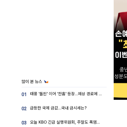
많이 본 뉴스
태풍 '돌핀' 이어 '찬홈' 등장…예상 경로에 한국 '한숨'
01
급등한 국제 금값…국내 금시세는?
02
오늘 KBO 긴급 실행위원회, 주말도 폭염취소 될까
03