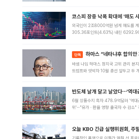
규장 종가보다 29.98% 내린 116만8
규시장과 달
코스피 장중 낙폭 확대에 '매도 사이
외국인이 2조8000억원 넘게 매도를 계
305.36포인트(4.63%) 내린 6292
중 한때 6550.94까지 오르기도 했으나
락하면서 유가증권
하마스 “네타냐후 합의안 거
단독
바셈 나임 하마스 정치국 고위 관리 본지
트럼프와 엇박자 10월 총선 앞두고 두 
원회(BOP)와 팔레스타인 무장단체 하마
반도체 날개 달고 날았다⋯'역대급
6월 상품수지 흑자 478.9억달러 '역대
위'⋯"유가ㆍ환율 영향 출국자 수 감소" 
급 수출 호조가 매달 이어지면서 6월 
대 기
오늘 KBO 긴급 실행위원회, 주
기록적인 폭염으로 이틀간 멈춰 선 프로야