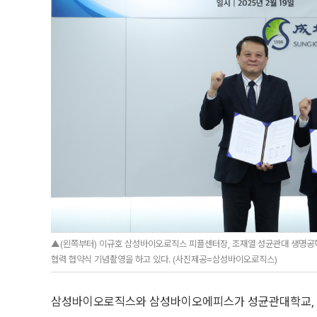
▲(왼쪽부터) 이규호 삼성바이오로직스 피플센터장, 조재열 성균관대 생명공
협력 협약식 기념촬영을 하고 있다. (사진제공=삼성바이오로직스)
삼성바이오로직스와 삼성바이오에피스가 성균관대학교, 고