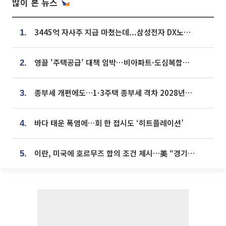
많이 본 뉴스
3445억 자사주 지급 마쳤는데...삼성전자 DX노조, 뒤늦은 '떼쓰기 집회'
1.
영끌 '주택공급' 대책 임박⋯비아파트·도심복합까지 총동원
2.
종부세 개편에도…1·3주택 종부세 격차 2028년부터 확대
3.
바다 태운 폭염에…회 한 접시도 ‘히트플레이션’
4.
이란, 미국에 호르무즈 합의 조건 제시…美 “경기 아직 안 끝나” [종합]
5.