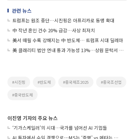
관련 뉴스
트럼프는 원조 중단…시진핑은 아프리카로 동맹 확대
中 작년 혼인 건수 20% 급감…사상 최저치
美서 때릴 수록 강해지는 中 반도체… 트럼프 시대 딜레마
美 클래리티 법안 연내 통과 가능성 13%…상원 문턱서 제동
#시진핑
#반도체
#중국제조2025
#중국조선업
#중국반도체
이진영 기자의 주요 뉴스
‘기가스케일러’의 시대…국가를 넘어선 AI 기업들
AI 투자에서 수익 경쟁으로⋯MS는 ‘증명’ vs 메타는 ‘숙제’