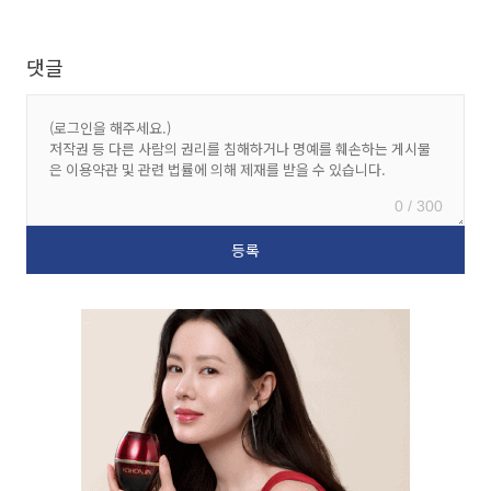
댓글
0 / 300