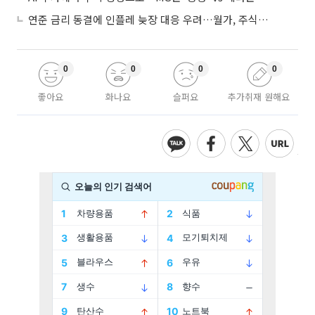
연준 금리 동결에 인플레 늦장 대응 우려…월가, 주식도 채권도 던졌다
0
0
0
0
좋아요
화나요
슬퍼요
추가취재 원해요