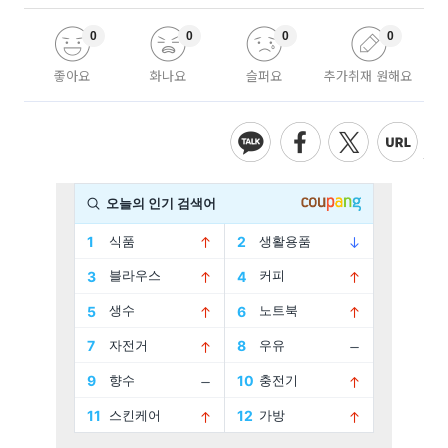
0
0
0
0
좋아요
화나요
슬퍼요
추가취재 원해요