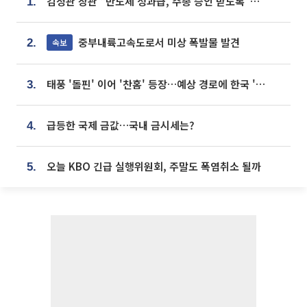
김정관 장관 “반도체 성과급, 주총 승인 받도록”…상법·자본시장법 개정 시사
1.
중부내륙고속도로서 미상 폭발물 발견
속보
2.
태풍 '돌핀' 이어 '찬홈' 등장…예상 경로에 한국 '한숨'
3.
급등한 국제 금값…국내 금시세는?
4.
오늘 KBO 긴급 실행위원회, 주말도 폭염취소 될까
5.