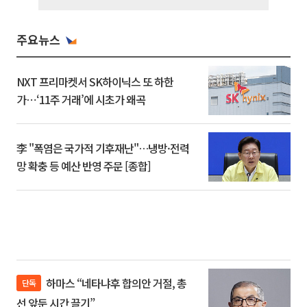
주요뉴스
NXT 프리마켓서 SK하이닉스 또 하한
가⋯‘11주 거래’에 시초가 왜곡
李 "폭염은 국가적 기후재난"…냉방·전력
망 확충 등 예산 반영 주문 [종합]
하마스 “네타냐후 합의안 거절, 총
단독
선 앞둔 시간 끌기”