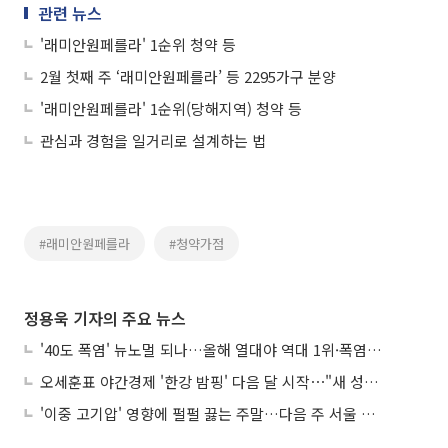
관련 뉴스
'래미안원페를라' 1순위 청약 등
2월 첫째 주 ‘래미안원페를라’ 등 2295가구 분양
'래미안원페를라' 1순위(당해지역) 청약 등
관심과 경험을 일거리로 설계하는 법
#래미안원페를라
#청약가점
정용욱 기자의 주요 뉴스
'40도 폭염' 뉴노멀 되나…올해 열대야 역대 1위·폭염일수 평년 3배 넘어
오세훈표 야간경제 '한강 밤핑' 다음 달 시작⋯"새 성장동력 만들 것"
'이중 고기압' 영향에 펄펄 끓는 주말…다음 주 서울 포함 서쪽이 더 덥다