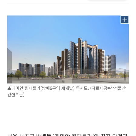
▲래미안 원페를라(방배6구역 재개발) 투시도. (자료제공=삼성물산
건설부문)