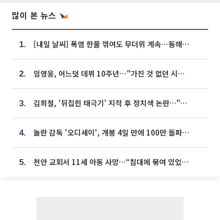
많이 본 뉴스
[내일 날씨] 폭염 한풀 꺾여도 무더위 계속⋯동해안 이틀 연속 비
1.
임영웅, 어느덧 데뷔 10주년⋯"가진 것 없던 시절, 내 앞엔 20명의 팬뿐"
2.
김희철, '뒤집힌 태극기' 지적 후 정치색 논란…"좌우 떠나 우리나라 국기"
3.
놀란 감독 '오디세이', 개봉 4일 만에 100만 돌파⋯'왕사남' 보다 빠르다
4.
천안 교회서 11세 아동 사망…“침대에 묶여 있었다” 진술 확보
5.