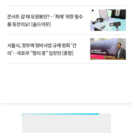
콘서트 갈 때 응원봉만?⋯'최애' 위한 필수
품 등장이오! [솔드아웃]
서울시, 정부에 정비사업 규제 완화 '건
의'⋯국토부 "협의 중" 입장만 [종합]