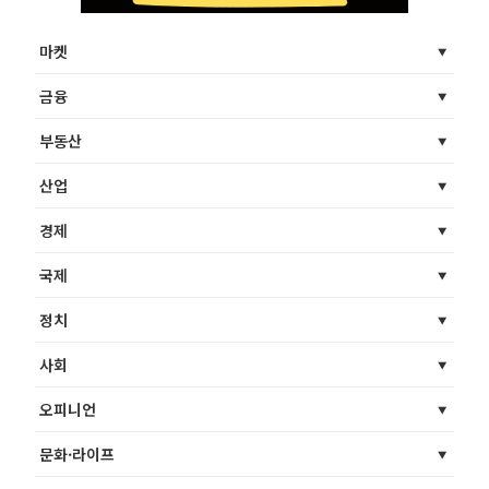
마켓
금융
부동산
산업
경제
국제
정치
사회
오피니언
문화·라이프