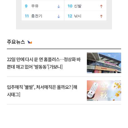
주요뉴스
22일 만에 다시 문 연 홈플러스…정상화 바
쁜데 재고 없어 ‘발동동’[가보니]
입추매직 '불발', 처서매직은 올까요? [해
시태그]