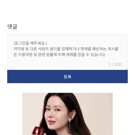
댓글
0 / 300