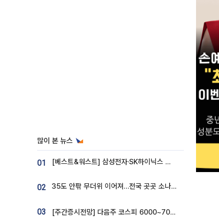
많이 본 뉴스
[베스트&워스트] 삼성전자·SK하이닉스 밀린 한 주…상상인증권은 85% 급등
01
35도 안팎 무더위 이어져…전국 곳곳 소나기 [오늘 날씨]
02
03
[주간증시전망] 다음주 코스피 6000~7000⋯“外人 수급은 정책이 변수”