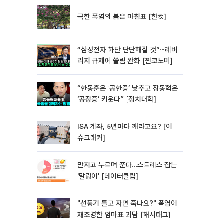
극한 폭염의 붉은 마침표 [한컷]
“삼성전자 하단 단단해질 것”⋯레버
리지 규제에 쏠림 완화 [찐코노미]
“한동훈은 ‘공한증’ 낮추고 장동혁은
‘공장증’ 키운다” [정치대학]
ISA 계좌, 5년마다 깨라고요? [이
슈크래커]
만지고 누르며 푼다…스트레스 잡는
'말랑이' [데이터클립]
"선풍기 틀고 자면 죽나요?" 폭염이
재조명한 엄마표 괴담 [해시태그]