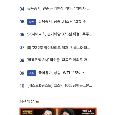
뉴욕증시, 연준 금리인상 기대감 꺾이자 상승...S&P500 사상 최고치 [종합]
04
뉴욕증시, 상승...나스닥 1.3% ↑
05
속보
SK하이닉스, 분기배당 375원 확정…주주환원책 9월로 앞당겨 발표
06
07
美 ‘232조 하이브리드 제재’ 임박…K-태양광, 불확실성 털고 날개 다나
'국책은행 3사' 직원들, 다음주 여의도 거리 나서는 까닭은
08
국제유가, 상승...WTI 1.15% ↑
09
속보
[베스트&워스트] 코스닥 10% 급반등…본느, 최대주주 변경 기대에 270% 폭등
10
최신 영상