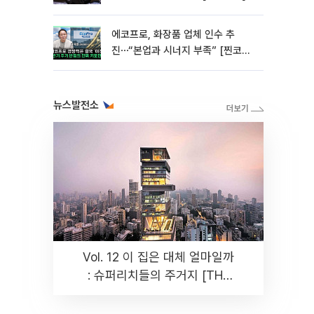
에코프로, 화장품 업체 인수 추
진⋯“본업과 시너지 부족” [찐코노
미]
뉴스발전소
Vol. 12 이 집은 대체 얼마일까
: 슈퍼리치들의 주거지 [THE
RARE]