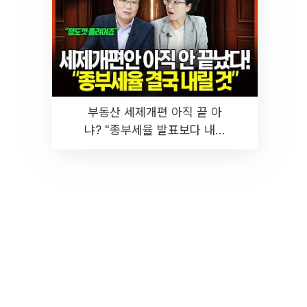
부동산 세제개편 아직 끝 아
냐? "종부세율 발표보다 내릴
것" 장기거주·양도세 전망 I 집
땅지성 I 김인만, 진미윤