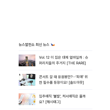
뉴스발전소 최신 뉴스
Vol. 12 이 집은 대체 얼마일까 : 슈
퍼리치들의 주거지 [THE RARE]
콘서트 갈 때 응원봉만?⋯'최애' 위
한 필수품 등장이오! [솔드아웃]
입추매직 '불발', 처서매직은 올까
요? [해시태그]