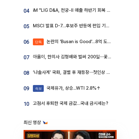
iM "LIG D&A, 천궁-II 매출 하반기 회복 전망…방산 톱픽 유지"
04
MSCI 발표 D-7…후보주 반등에 편입 기대 재점화
05
논란의 'Busan is Good'…8억 도시브랜드, 용산 대통령실 CI 업체가 수행
06
단독
아옳이, 한의사 김형배와 벌써 200일⋯꽃다발 들고 "프러포즈 아냐"
07
‘나솔사계’ 국화, 결별 후 재등장⋯첫인상 투표 휩쓸고 ‘인기녀’ 등극
08
국제유가, 상승...WTI 2.8%↑
09
속보
고점서 후퇴한 국제 금값…국내 금시세는?
10
최신 영상