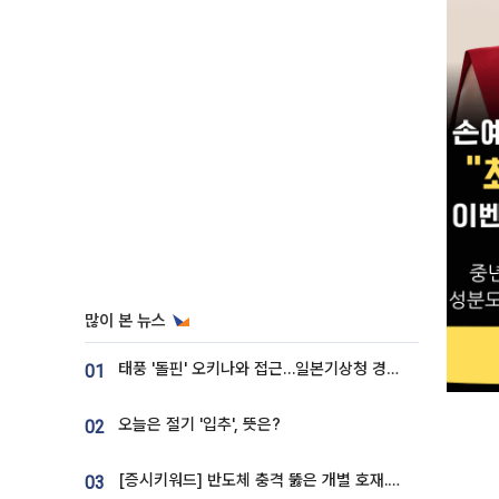
많이 본 뉴스
태풍 '돌핀' 오키나와 접근…일본기상청 경로 업데이트
01
오늘은 절기 '입추', 뜻은?
02
[증시키워드] 반도체 충격 뚫은 개별 호재...포스코퓨처엠·에코프로·한화솔루션 '눈길'
03