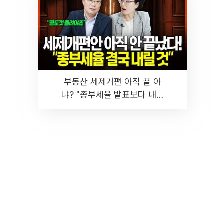
부동산 세제개편 아직 끝 아
냐? "종부세율 발표보다 내릴
것" 장기거주·양도세 전망 I 집
땅지성 I 김인만, 진미윤