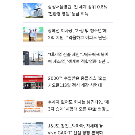
삼성서울병원, 전 세계 상위 0.6%
‘친환경 병원’ 등급 획득
장혜선 이사장, ‘가정 밖 청소년’에
2억 지원...“억울하고 아파도 단단해
지길”[현장]
“대기업 진출 제한”...떡국떡·떡볶이
떡 제조업, ‘생계형 적합업종’ 5년
연장
2000억 수혈받은 홈플러스 ‘오늘
가오픈’...13일 정식 개장 시험대
후계자 없어도 회사는 남긴다?…‘제
3자 승계’ 시험대 오른 中企 현장
[기업승계 대전환]
J&J도 참전…빅파마, 차세대 ‘in
vivo CAR-T’ 선점 경쟁 본격화