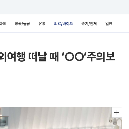
화학
항공/물류
유통
의료/바이오
중기/벤처
일반
외여행 떠날 때 ‘○○’주의보