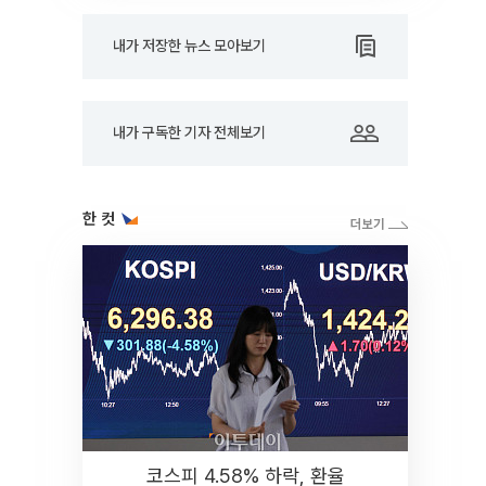
내가 저장한 뉴스 모아보기
내가 구독한 기자 전체보기
한 컷
코스피 4.58% 하락, 환율