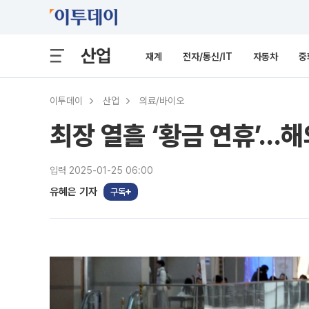
산업
재계
전자/통신/IT
자동차
중
이투데이
산업
의료/바이오
최장 열흘 ‘황금 연휴’…해
입력 2025-01-25 06:00
유혜은 기자
구독