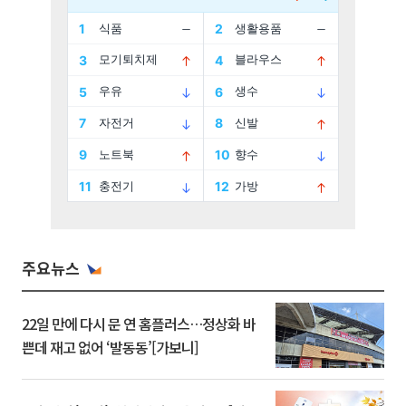
주요뉴스
22일 만에 다시 문 연 홈플러스…정상화 바
쁜데 재고 없어 ‘발동동’[가보니]