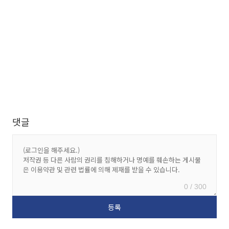
댓글
0 / 300