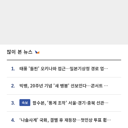
많이 본 뉴스
태풍 '돌핀' 오키나와 접근…일본기상청 경로 업데이트
1.
빅뱅, 20주년 기념 '새 뱅봉' 선보인다⋯콘서트 앞두고 팝업 개최
2.
합수본, '통계 조작' 서울·경기·충북 선관위 등 추가 압수수색
속보
3.
‘나솔사계’ 국화, 결별 후 재등장⋯첫인상 투표 휩쓸고 ‘인기녀’ 등극
4.