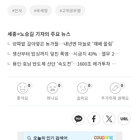
#인사
#국세청
#고위공무원
세종=노승길 기자의 주요 뉴스
양파밭 갈아엎은 농가들…내년엔 마늘로 ‘재배 쏠림’
생산부터 밥상까지 덮친 폭염…시금치 43%ㆍ열무 28% 급등
용인·호남 반도체 산단 ‘속도전’…1600조 메가투자 이행 총력
0
0
0
0
좋아요
화나요
슬퍼요
추가취재 원해요