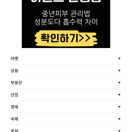
마켓
금융
부동산
산업
경제
국제
정치