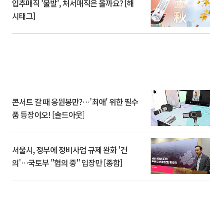
입추매직 '불발', 처서매직은 올까요? [해
시태그]
콘서트 갈 때 응원봉만?⋯'최애' 위한 필수
품 등장이오! [솔드아웃]
서울시, 정부에 정비사업 규제 완화 '건
의'⋯국토부 "협의 중" 입장만 [종합]