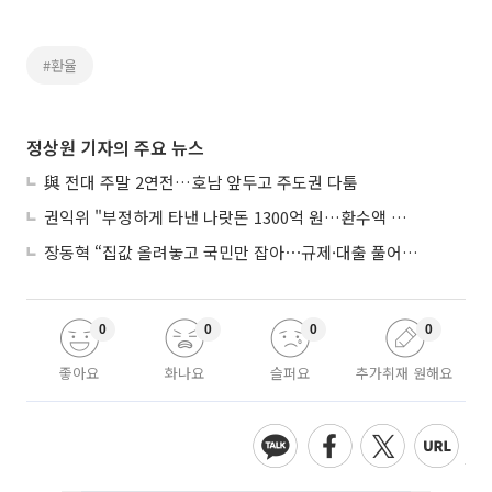
#환율
정상원 기자의 주요 뉴스
與 전대 주말 2연전…호남 앞두고 주도권 다툼
권익위 "부정하게 타낸 나랏돈 1300억 원…환수액 역대 최대"
장동혁 “집값 올려놓고 국민만 잡아⋯규제·대출 풀어야”
0
0
0
0
좋아요
화나요
슬퍼요
추가취재 원해요