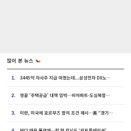
많이 본 뉴스
3445억 자사주 지급 마쳤는데...삼성전자 DX노조, 뒤늦은 '떼쓰기 집회'
1.
영끌 '주택공급' 대책 임박⋯비아파트·도심복합까지 총동원
2.
이란, 미국에 호르무즈 합의 조건 제시…美 “경기 아직 안 끝나” [종합]
3.
바다 태운 폭염에…회 한 접시도 ‘히트플레이션’
4.