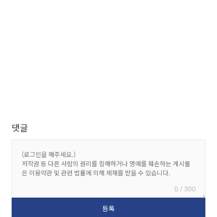
댓글
0 / 300