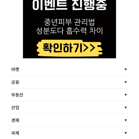
마켓
금융
부동산
산업
경제
국제