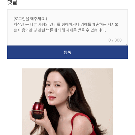
댓글
0 / 300