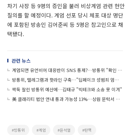
차기 사장 등 9명의 증인을 불러 비상계엄 관련 현안
질의를 할 예정이다. 계엄 선포 당시 체포 대상 명단
에 포함된 방송인 김어준씨 등 5명은 참고인으로 채
택됐다.
관련 뉴스
계엄되면 유언비어 대응반이 SNS 통제?…방통위 "확인 불가"
방통위, 텔레그램과 핫라인 구축…"딥페이크 성범죄 엄중 대응"
싹둑 잘린 방통위 예산에…김태규 "빅테크와 소송 못 이겨"
美 클래리티 법안 연내 통과 가능성 13%…상원 문턱서 제동
#방통위
#계엄
#윤석열
#탄핵