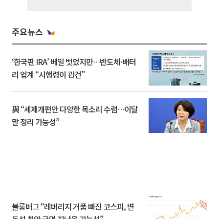
주요뉴스
‘한국판 IRA’ 베일 벗었지만…반도체·배터
리 업계 “시행령이 관건”
與 “세제개편안 다양한 목소리 수렴…이달
말 정리 가능성”
블룸버그 “레버리지 거품 빠진 코스피, 변