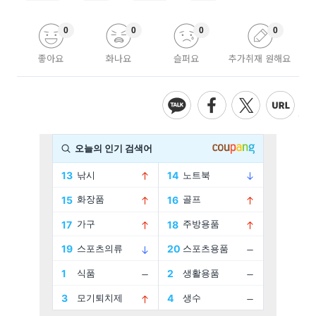
0
0
0
0
좋아요
화나요
슬퍼요
추가취재 원해요