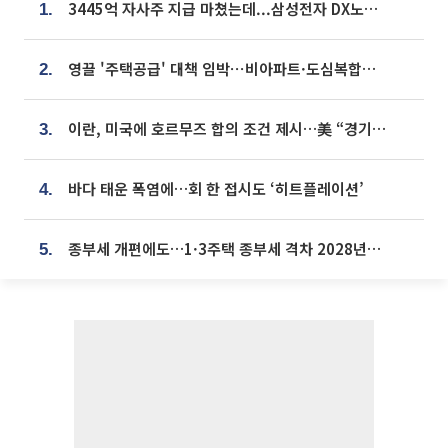
3445억 자사주 지급 마쳤는데...삼성전자 DX노조, 뒤늦은 '떼쓰기 집회'
1.
영끌 '주택공급' 대책 임박⋯비아파트·도심복합까지 총동원
2.
이란, 미국에 호르무즈 합의 조건 제시…美 “경기 아직 안 끝나” [종합]
3.
바다 태운 폭염에…회 한 접시도 ‘히트플레이션’
4.
종부세 개편에도…1·3주택 종부세 격차 2028년부터 확대
5.