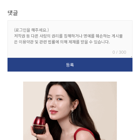
댓글
0 / 300