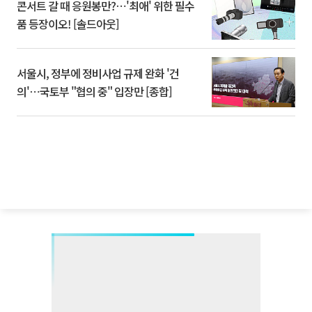
콘서트 갈 때 응원봉만?⋯'최애' 위한 필수
품 등장이오! [솔드아웃]
서울시, 정부에 정비사업 규제 완화 '건
의'⋯국토부 "협의 중" 입장만 [종합]