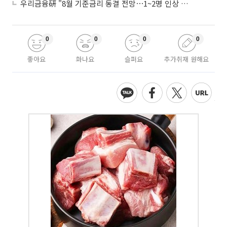
우리금융硏 "8월 기준금리 동결 전망⋯1~2명 인상 소수의견 낼 것"
0
0
0
0
좋아요
화나요
슬퍼요
추가취재 원해요