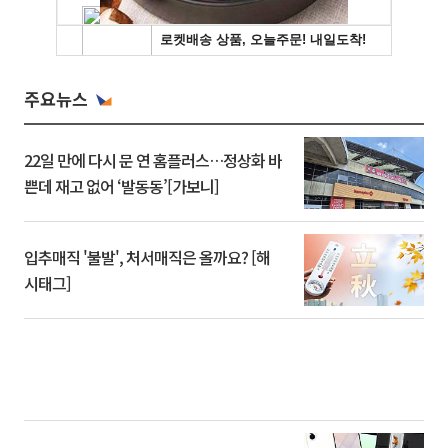
주요뉴스
22일 만에 다시 문 연 홈플러스…정상화 바
쁜데 재고 없어 ‘발동동’[가보니]
입추매직 '불발', 처서매직은 올까요? [해
시태그]