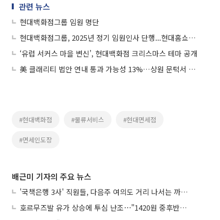
관련 뉴스
현대백화점그룹 임원 명단
현대백화점그룹, 2025년 정기 임원인사 단행...현대홈쇼핑 회장에 정교선
‘유럽 서커스 마을 변신’, 현대백화점 크리스마스 테마 공개
美 클래리티 법안 연내 통과 가능성 13%…상원 문턱서 제동
#현대백화점
#물류서비스
#현대면세점
#면세인도장
배근미 기자의 주요 뉴스
'국책은행 3사' 직원들, 다음주 여의도 거리 나서는 까닭은
호르무즈발 유가 상승에 투심 난조⋯"1420원 중후반 등락"