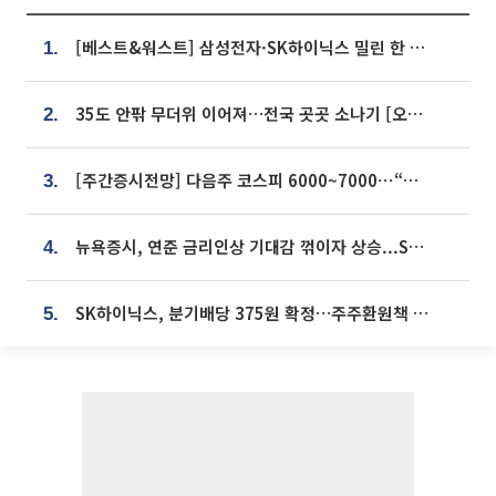
[베스트&워스트] 삼성전자·SK하이닉스 밀린 한 주…상상인증권은 85% 급등
1.
35도 안팎 무더위 이어져…전국 곳곳 소나기 [오늘 날씨]
2.
[주간증시전망] 다음주 코스피 6000~7000⋯“外人 수급은 정책이 변수”
3.
뉴욕증시, 연준 금리인상 기대감 꺾이자 상승...S&P500 사상 최고치 [종합]
4.
SK하이닉스, 분기배당 375원 확정…주주환원책 9월로 앞당겨 발표
5.