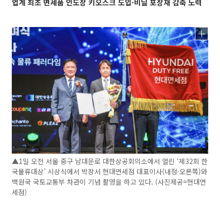
업계 최초 면세품 인도장 키오스크 도입·비닐 포장재 감축 노력
▲1일 오전 서울 중구 남대문로 대한상공회의소에서 열린 ‘제32회 한
국물류대상’ 시상식에서 박장서 현대면세점 대표이사(내정·오른쪽)와
백원국 국토교통부 차관이 기념 촬영을 하고 있다. (사진제공=현대면
세점)