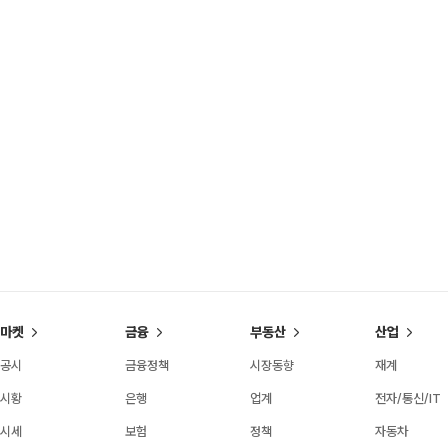
마켓
금융
부동산
산업
공시
금융정책
시장동향
재계
시황
은행
업계
전자/통신/IT
시세
보험
정책
자동차