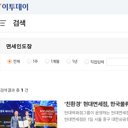
검색
전체
1주
1개월
1년
직접입력
검색결과 총
1
건
‘친환경’ 현대면세점, 한국
현대백화점그룹이 운영하는 현대면세점
현대면세점은 1일 서울 중구 대한상공회
국물류대상’ 국무총리상을 받았다고 