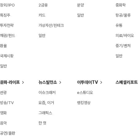
장외/IPO
2금융
분양
중화학
특징주
카드
일반
항공/물류
투자전략
가상자산/핀테크
유통
채권/펀드
일반
의료/바이오
환율
중기/벤처
국제시황
일반
일반
문화·라이프
뉴스발전소
이투데이TV
스페셜리포트
관광
이슈크래커
e스튜디오
방송/TV
요즘, 이거
랭킹영상
영화
그래픽스
음악
한 컷
공연/출판