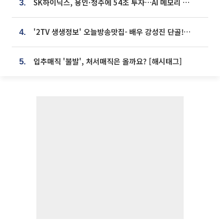
SK하이닉스, 용인·청주에 54조 투자…AI 메모리 생산기지 키운다
3.
'2TV 생생정보' 오늘방송맛집- 배우 강성진 단골! 쌀국수ㆍ푸팟퐁 커리 맛집 '블○○○'
4.
입추매직 '불발', 처서매직은 올까요? [해시태그]
5.