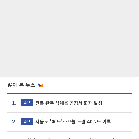
많이 본 뉴스
전북 완주 삼례읍 공장서 화재 발생
속보
1.
서울도 '40도'…오늘 노원 40.2도 기록
속보
2.