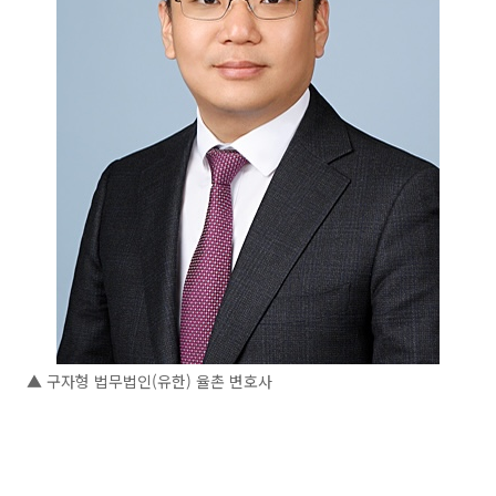
▲ 구자형 법무법인(유한) 율촌 변호사