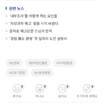
관련 뉴스
‘내부조사’를 어렵게 하는 요인들
‘저성과자 해고’ 법원 시각 바뀐다
문자로 해고당한 스님의 반격
‘경험 無도 환영’ 첫 일자리 도전 설명서
#논현로
#법무법인율촌
#구자형칼럼
#근로기준법
#노동위원회
0
0
0
0
좋아요
화나요
슬퍼요
추가취재 원해요