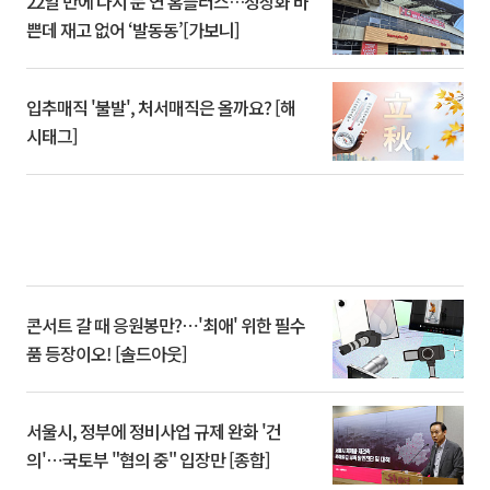
22일 만에 다시 문 연 홈플러스…정상화 바
쁜데 재고 없어 ‘발동동’[가보니]
입추매직 '불발', 처서매직은 올까요? [해
시태그]
콘서트 갈 때 응원봉만?⋯'최애' 위한 필수
품 등장이오! [솔드아웃]
서울시, 정부에 정비사업 규제 완화 '건
의'⋯국토부 "협의 중" 입장만 [종합]