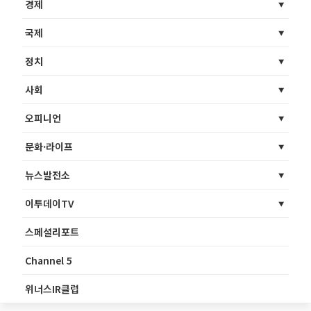
경제
국제
정치
사회
오피니언
문화·라이프
뉴스발전소
이투데이TV
스페셜리포트
Channel 5
위너스IR클럽