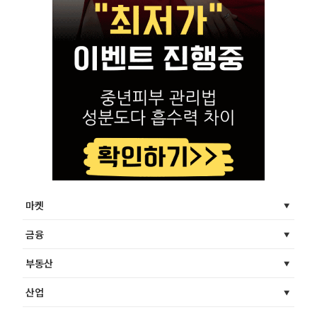
마켓
금융
부동산
산업