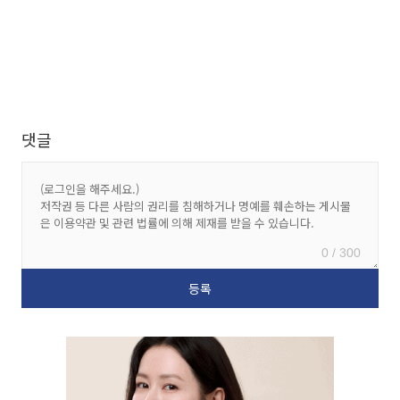
댓글
0 / 300