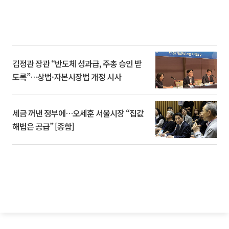
김정관 장관 “반도체 성과급, 주총 승인 받
도록”…상법·자본시장법 개정 시사
세금 꺼낸 정부에…오세훈 서울시장 “집값
해법은 공급” [종합]