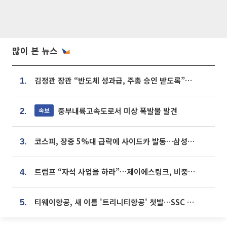
많이 본 뉴스
김정관 장관 “반도체 성과급, 주총 승인 받도록”…상법·자본시장법 개정 시사
1.
중부내륙고속도로서 미상 폭발물 발견
속보
2.
코스피, 장중 5%대 급락에 사이드카 발동…삼성·SK 동반 폭락
3.
트럼프 “자석 사업을 하라”…제이에스링크, 비중국 영구자석 공급망 구축 속도
4.
티웨이항공, 새 이름 '트리니티항공' 첫발…SSC 전략 본격화
5.