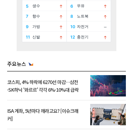
주요뉴스
코스피, 4% 하락에 6270선 마감…삼전
·SK하닉 '와르르' 각각 6%·10%대 급락
ISA 계좌, 5년마다 깨라고요? [이슈크래
커]