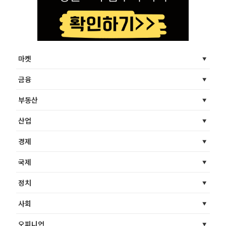
마켓
금융
부동산
산업
경제
국제
정치
사회
오피니언