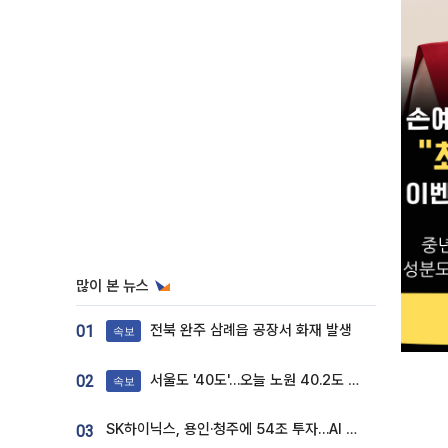
많이 본 뉴스
전북 완주 삼례읍 공장서 화재 발생
01
속보
서울도 '40도'…오늘 노원 40.2도 기록
02
속보
SK하이닉스, 용인·청주에 54조 투자…AI 메모리 생산기지 키운다
03