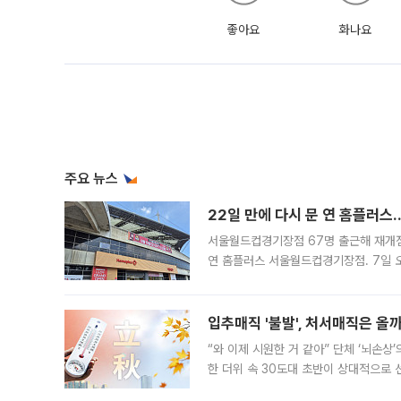
좋아요
화나요
주요 뉴스
22일 만에 다시 문 연 홈플러스
서울월드컵경기장점 67명 출근해 재개점 
연 홈플러스 서울월드컵경기장점. 7일 
우유, 과일 같은 신선식품이 차근차근 자
입추매직 '불발', 처서매직은 올
“와 이제 시원한 거 같아” 단체 ‘뇌손상
한 더위 속 30도대 초반이 상대적으로
지역에 있었습니다. 7월 말에는 서풍과