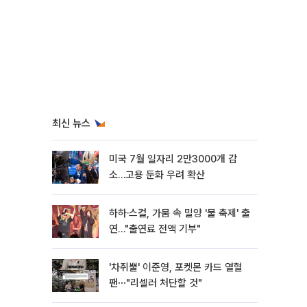
최신 뉴스
미국 7월 일자리 2만3000개 감
소…고용 둔화 우려 확산
하하·스컬, 가뭄 속 밀양 '물 축제' 출
연…"출연료 전액 기부"
'차쥐뿔' 이준영, 포켓몬 카드 열혈
팬⋯"리셀러 처단할 것"