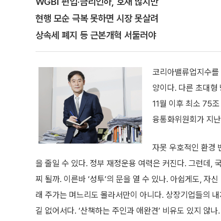
WGBI 편입·금리인하, 호재 많지만
현행 모순 극복 못하면 시장 못살려
상속세 폐지 등 근본개혁 서둘러야
코리아밸류업지수를 기
양이다. 다른 초대형 
11월 이후 최소 75
융통화위원회가 지
자못 우호적인 환경 
을 줄일 수 있다. 정부 재정운용 여력은 커진다. 그런데, 
찌 될까. 이른바 ‘성투’의 문을 열 수 있나. 아쉽게도, 자
래 주가는 며느리도 몰라서만이 아니다. 상장기업들의 내
길 없어서다. ‘산책하는 주인과 애완견’ 비유도 있지 않나