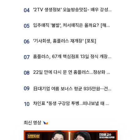
'2TV 생생정보' 오늘방송맛집- 배우 강성진 단골! 쌀국수ㆍ푸팟퐁 커리 맛집 '블○○○'
04
입추매직 '불발', 처서매직은 올까요? [해시태그]
05
'기사회생, 홈플러스 재개장' [포토]
06
홈플러스, 67개 핵심점포 13일 정식 개장…영업 재개 속도
07
22일 만에 다시 문 연 홈플러스…정상화 바쁜데 재고 없어 ‘발동동’[가보니]
08
09
日대기업 여름 보너스 평균 935만원⋯건설회사 1800만 넘어
차인표 "동생 구강암 투병…떠나보낼 때 가장 힘들었다”
10
최신 영상