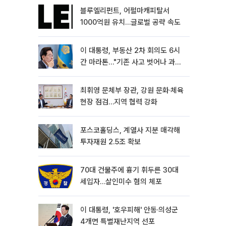
블루엘리펀트, 어펄마캐피탈서
1000억원 유치…글로벌 공략 속도
이 대통령, 부동산 2차 회의도 6시
간 마라톤…"기존 사고 벗어나 과감
히 실천"
최휘영 문체부 장관, 강원 문화·체육
현장 점검…지역 협력 강화
포스코홀딩스, 계열사 지분 매각해
투자재원 2.5조 확보
70대 건물주에 흉기 휘두른 30대
세입자…살인미수 혐의 체포
이 대통령, '호우피해' 안동·의성군
4개면 특별재난지역 선포