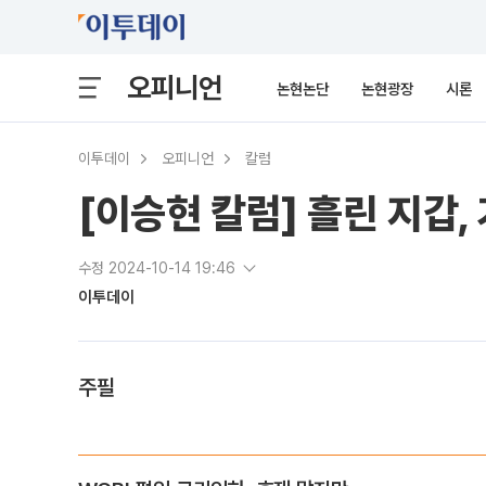
오피니언
논현논단
논현광장
시론
이투데이
오피니언
칼럼
[이승현 칼럼] 흘린 지갑,
수정 2024-10-14 19:46
이투데이
주필