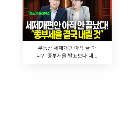
부동산 세제개편 아직 끝 아
냐? "종부세율 발표보다 내릴
것" 장기거주·양도세 전망 I 집
땅지성 I 김인만, 진미윤