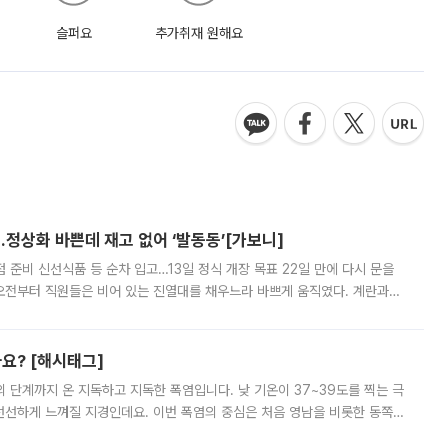
슬퍼요
추가취재 원해요
…정상화 바쁜데 재고 없어 ‘발동동’[가보니]
준비 신선식품 등 순차 입고…13일 정식 개장 목표 22일 만에 다시 문을
오전부터 직원들은 비어 있는 진열대를 채우느라 바쁘게 움직였다. 계란과
리를 잡기 시작했지만, 매장 곳곳엔 여전히 텅 빈 매대가 먼저 눈에 들어왔
까요? [해시태그]
’의 단계까지 온 지독하고 지독한 폭염입니다. 낮 기온이 37~39도를 찍는 극
 선선하게 느껴질 지경인데요. 이번 폭염의 중심은 처음 영남을 비롯한 동쪽
 북서풍이 산맥을 넘어 영남 쪽으로 내려오면서 뜨겁고 건조해졌는데요.