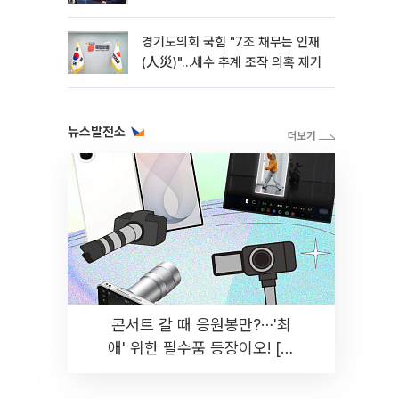
경기도의회 국힘 "7조 채무는 인재
(人災)"…세수 추계 조작 의혹 제기
뉴스발전소
콘서트 갈 때 응원봉만?⋯'최
애' 위한 필수품 등장이오! [솔
드아웃]