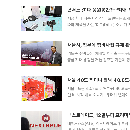
콘서트 갈 때 응원봉만?⋯'최애'
지금 화제 되는 패션·뷰티 트렌드를 소개
따라 제품을 사는 '디토(Ditto) 소비
어디일까요? 아이돌 콘서트 시작을 기다
서울시, 정부에 정비사업 규제 완화
명노준 주택실장, 재개발·재건축 주택공
공급 확대 방침을 거듭 강조한 가운데 정
면 반박하고 나섰다. 명노준 서울시 주택
서울 40도 찍더니 하남 40.8도
서울ㆍ노원 40.2도 이어 하남 40.8도
안 비 시작·내륙 소나기…무더위·열대야 
에서도 40도를 웃도는 기온이 관측됐다
의 극심한
넥스트레이드, 12일부터 프리마
대체거래소(ATS) 넥스트레이드가 프리