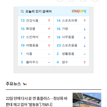
주요뉴스
22일 만에 다시 문 연 홈플러스…정상화 바
쁜데 재고 없어 ‘발동동’[가보니]