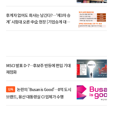
후계자 없어도 회사는 남긴다?…‘제3자 승
계’ 시험대 오른 中企 현장 [기업승계 대전
환]
MSCI 발표 D-7…후보주 반등에 편입 기대
재점화
논란의 'Busan is Good'…8억 도시
단독
브랜드, 용산 대통령실 CI 업체가 수행