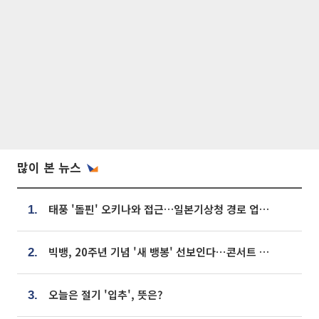
많이 본 뉴스
태풍 '돌핀' 오키나와 접근…일본기상청 경로 업데이트
1.
빅뱅, 20주년 기념 '새 뱅봉' 선보인다⋯콘서트 앞두고 팝업 개최
2.
오늘은 절기 '입추', 뜻은?
3.