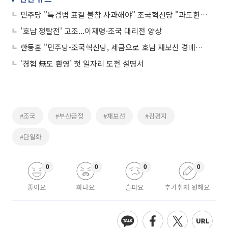
민주당 "특검법 표결 불참 사과해야" 조국혁신당 "과도한 공격...그만할 때 돼"
'호남 쟁탈전' 고조...이재명·조국 대리전 양상
한동훈 "민주당-조국혁신당, 세금으로 호남 재보선 경매판 만들어"
‘경험 無도 환영’ 첫 일자리 도전 설명서
#조국
#부산금정
#재보선
#김경지
#단일화
0
0
0
0
좋아요
화나요
슬퍼요
추가취재 원해요