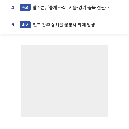
합수본, '통계 조작' 서울·경기·충북 선관위 등 추가 압수수색
속보
4.
전북 완주 삼례읍 공장서 화재 발생
속보
5.