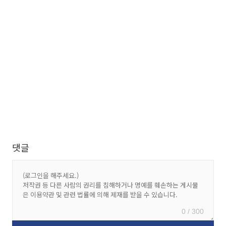
댓글
0 / 300