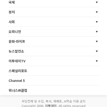
국제
정치
사회
오피니언
문화·라이프
뉴스발전소
이투데이TV
스페셜리포트
Channel 5
위너스IR클럽
무단전재 및 수집, 복사, 재배포, AI학습 이용 금지
Copyright 2006.
이투데이
. All rights reserved