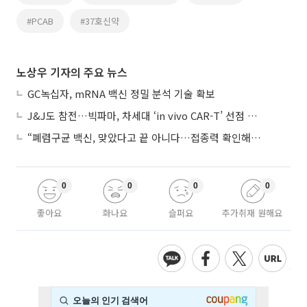
#PCAB
#37호신약
노상우 기자의 주요 뉴스
GC녹십자, mRNA 백신 정밀 분석 기술 확보
J&J도 참전…빅파마, 차세대 ‘in vivo CAR-T’ 선점 경쟁 본격화
“폐렴구균 백신, 맞았다고 끝 아니다…접종력 확인해야”
0
0
0
0
좋아요
화나요
슬퍼요
추가취재 원해요