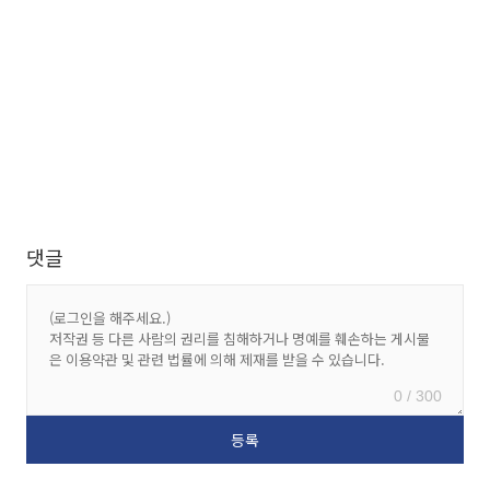
댓글
0 / 300