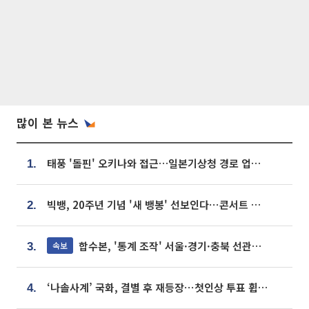
많이 본 뉴스
태풍 '돌핀' 오키나와 접근…일본기상청 경로 업데이트
1.
빅뱅, 20주년 기념 '새 뱅봉' 선보인다⋯콘서트 앞두고 팝업 개최
2.
합수본, '통계 조작' 서울·경기·충북 선관위 등 추가 압수수색
속보
3.
‘나솔사계’ 국화, 결별 후 재등장⋯첫인상 투표 휩쓸고 ‘인기녀’ 등극
4.