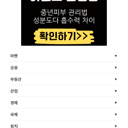
마켓
금융
부동산
산업
경제
국제
정치