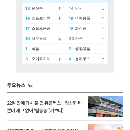
주요뉴스
22일 만에 다시 문 연 홈플러스…정상화 바
쁜데 재고 없어 ‘발동동’[가보니]