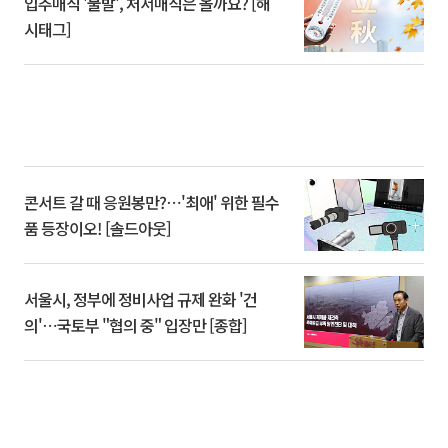
입추매직 '불발', 처서매직은 올까요? [해
시태그]
콘서트 갈 때 응원봉만?⋯'최애' 위한 필수
품 등장이오! [솔드아웃]
서울시, 정부에 정비사업 규제 완화 '건
의'⋯국토부 "협의 중" 입장만 [종합]