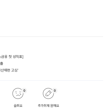
소금융 첫 성적표]
대출
자산재편 고심’
0
0
슬퍼요
추가취재 원해요