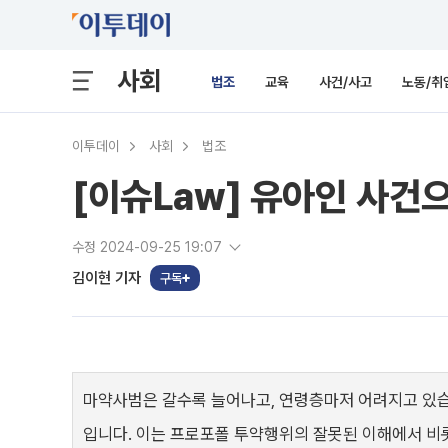
사회
법조
교육
사건/사고
노동/취
이투데이
사회
법조
[이슈Law] 유아인 사건
수정 2024-09-25 19:07
김이현 기자
구독
마약사범은 갈수록 늘어나고, 연령층마저 어려지고 있습
입니다. 이는 프로포폴 투약행위의 잘못된 이해에서 비