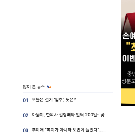
많이 본 뉴스
오늘은 절기 '입추', 뜻은?
01
아옳이, 한의사 김형배와 벌써 200일⋯꽃다발 들고 "프러포즈 아냐"
02
추미애 "복지가 아니라 도민이 늘었다"…재정난 책임론 정면돌파
03