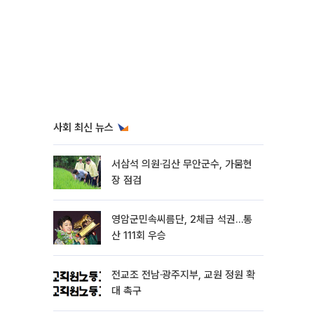
사회 최신 뉴스
서삼석 의원·김산 무안군수, 가뭄현
장 점검
영암군민속씨름단, 2체급 석권…통
산 111회 우승
전교조 전남·광주지부, 교원 정원 확
대 촉구