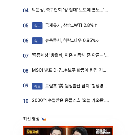
박문성, 축구협회 '성 접대' 보도에 분노…"다 말아먹으려고 작정했나"
04
국제유가, 상승...WTI 2.8%↑
05
속보
뉴욕증시, 하락...다우 0.85%↓
06
속보
'특종세상' 방은희, 이혼 허락해 준 아들⋯"너무 잘 커줬다" 오열
07
MSCI 발표 D-7…후보주 반등에 편입 기대 재점화
08
09
트럼프 ‘美 원정출산 금지’ 행정명령 서명
속보
2000억 수혈받은 홈플러스 ‘오늘 가오픈’...13일 정식 개장 시험대
10
최신 영상