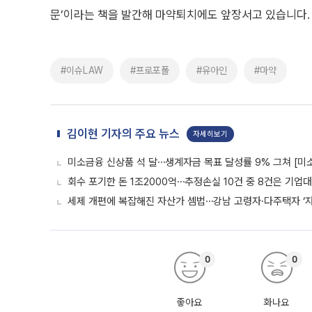
문’이라는 책을 발간해 마약퇴치에도 앞장서고 있습니다.
#이슈LAW
#프로포폴
#유아인
#마약
김이현 기자의 주요 뉴스
자세히보기
미소금융 신상품 석 달⋯생계자금 목표 달성률 9% 그쳐 [미
회수 포기한 돈 1조2000억⋯추정손실 10건 중 8건은 기업
세제 개편에 복잡해진 자산가 셈법⋯강남 고령자·다주택자 ‘
0
0
좋아요
화나요