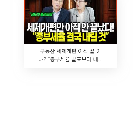
부동산 세제개편 아직 끝 아
냐? "종부세율 발표보다 내릴
것" 장기거주·양도세 전망 I 집
땅지성 I 김인만, 진미윤