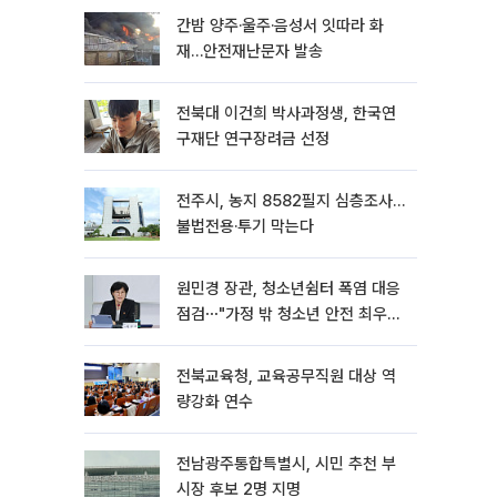
간밤 양주·울주·음성서 잇따라 화
재…안전재난문자 발송
전북대 이건희 박사과정생, 한국연
구재단 연구장려금 선정
전주시, 농지 8582필지 심층조사…
불법전용·투기 막는다
원민경 장관, 청소년쉼터 폭염 대응
점검⋯"가정 밖 청소년 안전 최우
선"
전북교육청, 교육공무직원 대상 역
량강화 연수
전남광주통합특별시, 시민 추천 부
시장 후보 2명 지명