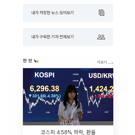
내가 저장한 뉴스 모아보기
내가 구독한 기자 전체보기
한 컷
코스피 4.58% 하락, 환율