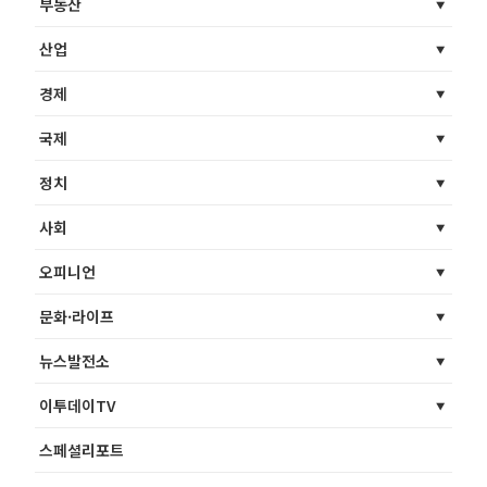
부동산
산업
경제
국제
정치
사회
오피니언
문화·라이프
뉴스발전소
이투데이TV
스페셜리포트