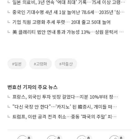
일본 의료비, 3년 연속 ‘역대 최대’ 기록…75세 이상 고령화 인구 증가
중국인 기대수명 4년 새 1살 늘어난 78.6세…2035년 ‘심각한 초고령화’ 진입
기업 직원 고령화 추세 뚜렷… 20대 줄고 50대 늘어
美 클래리티 법안 연내 통과 가능성 13%…상원 문턱서 제동
#일본
#고령화
#저출산
변효선 기자의 주요 뉴스
프랑스, 외국인 투자 빗장 걸었다⋯지분 10%부터 정부가 승인
"다신 국장 안 한다"⋯'카지노' 된 韓증시, 개미들 떠난다
트럼프, 이란 공격 전격 취소…중동 ‘파국의 주말’ 피했다
0
0
0
0