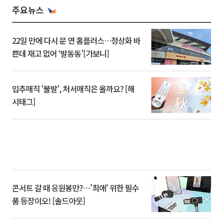
주요뉴스
22일 만에 다시 문 연 홈플러스…정상화 바
쁜데 재고 없어 ‘발동동’[가보니]
입추매직 '불발', 처서매직은 올까요? [해
시태그]
콘서트 갈 때 응원봉만?⋯'최애' 위한 필수
품 등장이오! [솔드아웃]