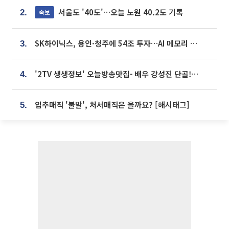
서울도 '40도'…오늘 노원 40.2도 기록
속보
2.
SK하이닉스, 용인·청주에 54조 투자…AI 메모리 생산기지 키운다
3.
'2TV 생생정보' 오늘방송맛집- 배우 강성진 단골! 쌀국수ㆍ푸팟퐁 커리 맛집 '블○○○'
4.
입추매직 '불발', 처서매직은 올까요? [해시태그]
5.