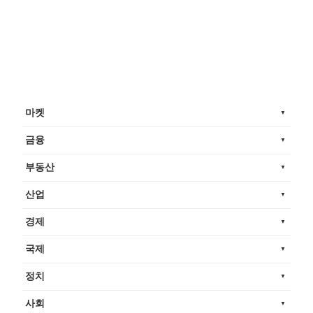
마켓
금융
부동산
산업
경제
국제
정치
사회