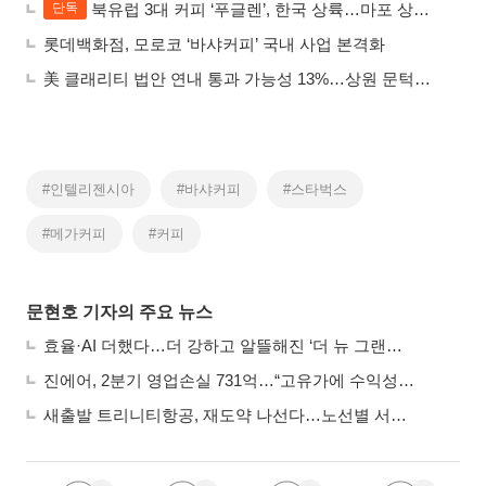
북유럽 3대 커피 ‘푸글렌’, 한국 상륙…마포 상수동에 1호점
단독
롯데백화점, 모로코 ‘바샤커피’ 국내 사업 본격화
美 클래리티 법안 연내 통과 가능성 13%…상원 문턱서 제동
#인텔리젠시아
#바샤커피
#스타벅스
#메가커피
#커피
문현호 기자의 주요 뉴스
효율·AI 더했다…더 강하고 알뜰해진 ‘더 뉴 그랜저 하이브리드’
진에어, 2분기 영업손실 731억…“고유가에 수익성 악화”
새출발 트리니티항공, 재도약 나선다…노선별 서비스 차별화