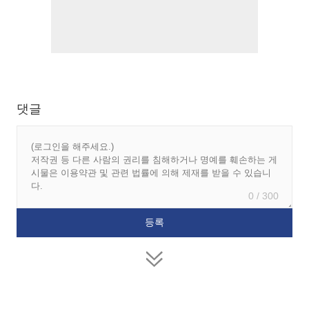
댓글
0 / 300