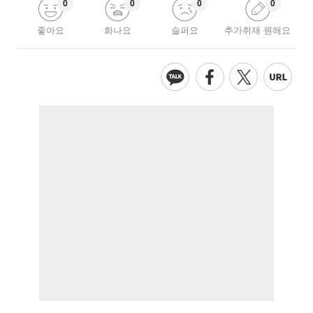
0
0
0
0
좋아요
화나요
슬퍼요
추가취재 원해요