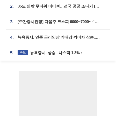
2.
35도 안팎 무더위 이어져…전국 곳곳 소나기 [오늘 날씨]
3.
[주간증시전망] 다음주 코스피 6000~7000⋯“外人 수급은 정책이 변수”
4.
뉴욕증시, 연준 금리인상 기대감 꺾이자 상승...S&P500 사상 최고치 [종합]
속보
5.
뉴욕증시, 상승...나스닥 1.3% ↑