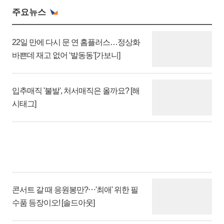
주요뉴스
22일 만에 다시 문 연 홈플러스…정상화
바쁜데 재고 없어 ‘발동동’[가보니]
입추매직 '불발', 처서매직은 올까요? [해
시태그]
콘서트 갈 때 응원봉만?⋯'최애' 위한 필
수품 등장이오! [솔드아웃]