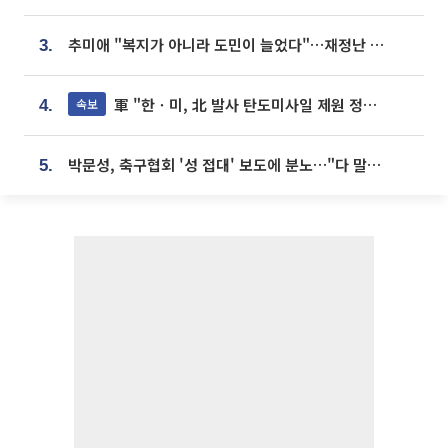
추미애 "복지가 아니라 도민이 늘었다"…재정난 책임론 정면돌파
3.
軍 "한ㆍ미, 北 발사 탄도미사일 제원 정밀분석 중"
속보
4.
박문성, 축구협회 '성 접대' 보도에 분노…"다 말아먹으려고 작정했나"
5.