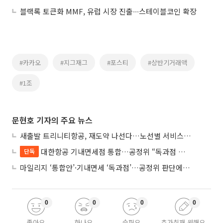
블랙록 토큰화 MMF, 유럽 시장 진출∙∙∙스테이블코인 확장
#카카오
#지그재그
#포스티
#상반기거래액
#1조
문현호 기자의 주요 뉴스
새출발 트리니티항공, 재도약 나선다…노선별 서비스 차별화
대한항공 기내면세점 통합…공정위 “독과점 여부 따진다”
단독
마일리지 ‘통합안’·기내면세 ‘독과점’…공정위 판단에 쏠린 눈
0
0
0
0
좋아요
화나요
슬퍼요
추가취재 원해요