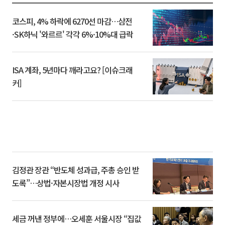
코스피, 4% 하락에 6270선 마감…삼전
·SK하닉 '와르르' 각각 6%·10%대 급락
ISA 계좌, 5년마다 깨라고요? [이슈크래
커]
김정관 장관 “반도체 성과급, 주총 승인 받
도록”…상법·자본시장법 개정 시사
세금 꺼낸 정부에…오세훈 서울시장 “집값