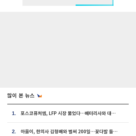
많이 본 뉴스
포스코퓨처엠, LFP 시장 뚫었다…배터리사와 대규모 장기 공급 합의
1.
아옳이, 한의사 김형배와 벌써 200일⋯꽃다발 들고 "프러포즈 아냐"
2.