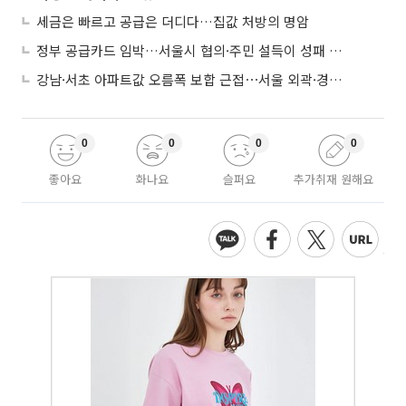
세금은 빠르고 공급은 더디다…집값 처방의 명암
정부 공급카드 임박…서울시 협의·주민 설득이 성패 가른다
강남·서초 아파트값 오름폭 보합 근접⋯서울 외곽·경기 남부 중심 매수세
0
0
0
0
좋아요
화나요
슬퍼요
추가취재 원해요