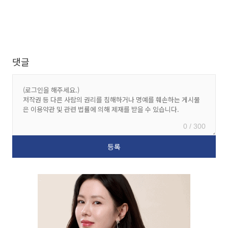
댓글
0 / 300