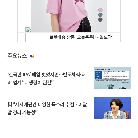
주요뉴스
‘한국판 IRA’ 베일 벗었지만…반도체·배터
리 업계 “시행령이 관건”
與 “세제개편안 다양한 목소리 수렴…이달
말 정리 가능성”