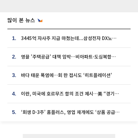
많이 본 뉴스
3445억 자사주 지급 마쳤는데...삼성전자 DX노조, 뒤늦은 '떼쓰기 집회'
1.
영끌 '주택공급' 대책 임박⋯비아파트·도심복합까지 총동원
2.
바다 태운 폭염에…회 한 접시도 ‘히트플레이션’
3.
이란, 미국에 호르무즈 합의 조건 제시…美 “경기 아직 안 끝나” [종합]
4.
‘회생 D-3주’ 홈플러스, 영업 재개에도 ‘상품 공급망’ 복구가 생존 관건
5.