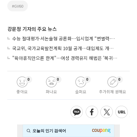
#GV60
강문정 기자의 주요 뉴스
수능 절대평가·서논술형 공론화⋯입시업계 “변별력·사교육 대책 먼저”
국교위, 국가교육발전계획 10월 공개⋯대입제도 개편 공론화 추진
"육아휴직만으론 한계"⋯여성 경력유지 해법은 '복귀 후 유연근무’
0
0
0
0
좋아요
화나요
슬퍼요
추가취재 원해요