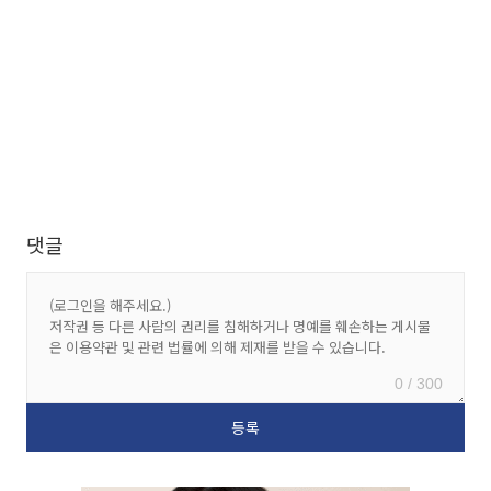
댓글
0 / 300