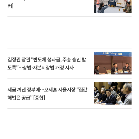
커]
김정관 장관 “반도체 성과급, 주총 승인 받
도록”…상법·자본시장법 개정 시사
세금 꺼낸 정부에…오세훈 서울시장 “집값
해법은 공급” [종합]