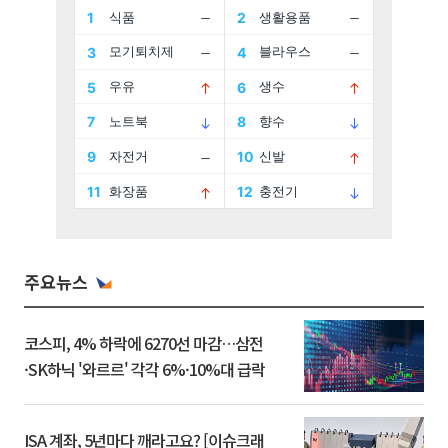
주요뉴스
코스피, 4% 하락에 6270선 마감…삼전
·SK하닉 '와르르' 각각 6%·10%대 급락
ISA 계좌, 5년마다 깨라고요? [이슈크래