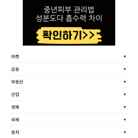
마켓
금융
부동산
산업
경제
국제
정치