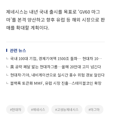
제네시스는 내년 국내 출시를 목표로 ‘GV60 마그
마’를 본격 양산하고 향후 유럽 등 해외 시장으로 판
매를 확대할 계획이다.
관련 뉴스
국내 100대 기업, 경제기여액 1500조 돌파… 현대차 10조 늘어 첫 100조 상회
英 공략 페달 밟는 현대차그룹…올해 20만대 고지 넘긴다
현대차·기아, 내비게이션으로 실시간 홍수 위험 경보 알린다
블랙록 토큰화 MMF, 유럽 시장 진출∙∙∙스테이블코인 확장
#현대차
#제네시스
#고성능제네시스
#마그마