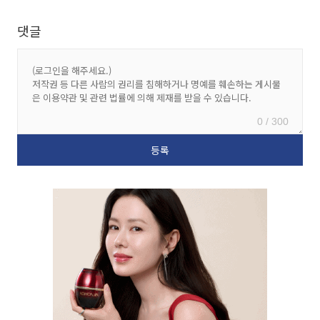
댓글
0 / 300