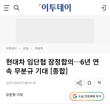
이투데이
산업
자동차
현대차 임단협 잠정합의…6년 연
속 무분규 기대 [종합]
입력 2024-07-08 23:53
강문정 기자
구글 선호매체 추가