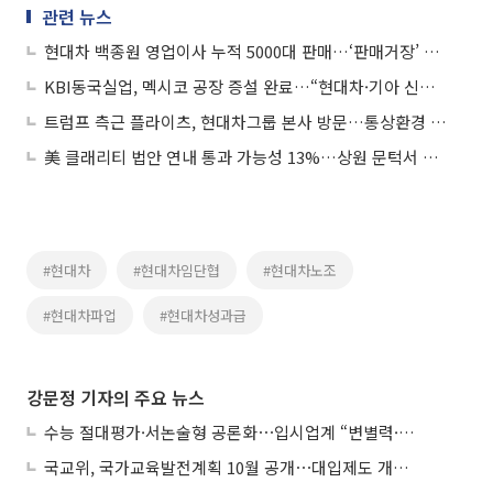
관련 뉴스
현대차 백종원 영업이사 누적 5000대 판매…‘판매거장’ 올라
KBI동국실업, 멕시코 공장 증설 완료…“현대차·기아 신차 부품 공급”
트럼프 측근 플라이츠, 현대차그룹 본사 방문…통상환경 논의
美 클래리티 법안 연내 통과 가능성 13%…상원 문턱서 제동
#현대차
#현대차임단협
#현대차노조
#현대차파업
#현대차성과급
강문정 기자의 주요 뉴스
수능 절대평가·서논술형 공론화⋯입시업계 “변별력·사교육 대책 먼저”
국교위, 국가교육발전계획 10월 공개⋯대입제도 개편 공론화 추진