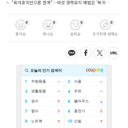
"육아휴직만으론 한계"⋯여성 경력유지 해법은 '복귀 후 유연근무’
0
0
0
0
좋아요
화나요
슬퍼요
추가취재 원해요