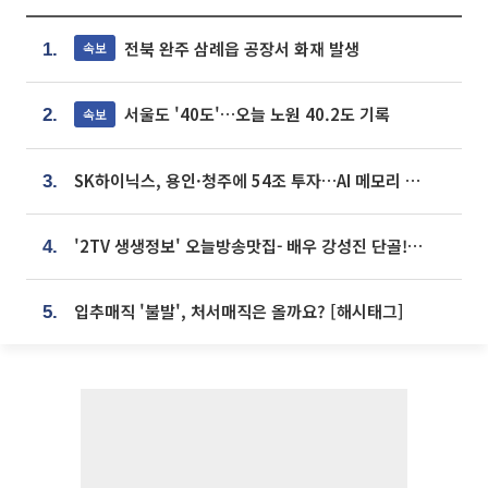
전북 완주 삼례읍 공장서 화재 발생
속보
1.
서울도 '40도'…오늘 노원 40.2도 기록
속보
2.
SK하이닉스, 용인·청주에 54조 투자…AI 메모리 생산기지 키운다
3.
'2TV 생생정보' 오늘방송맛집- 배우 강성진 단골! 쌀국수ㆍ푸팟퐁 커리 맛집 '블○○○'
4.
입추매직 '불발', 처서매직은 올까요? [해시태그]
5.