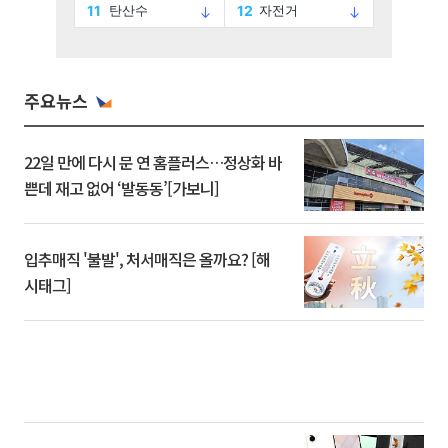
주요뉴스
22일 만에 다시 문 연 홈플러스…정상화 바
쁜데 재고 없어 ‘발동동’[가보니]
입추매직 '불발', 처서매직은 올까요? [해
시태그]