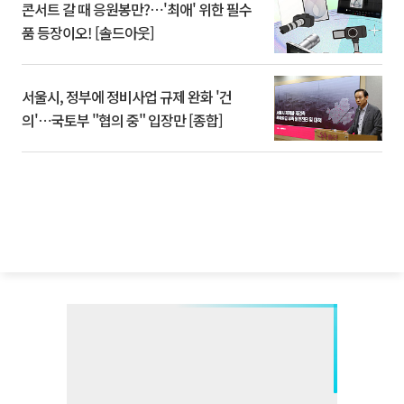
콘서트 갈 때 응원봉만?⋯'최애' 위한 필수
품 등장이오! [솔드아웃]
서울시, 정부에 정비사업 규제 완화 '건
의'⋯국토부 "협의 중" 입장만 [종합]