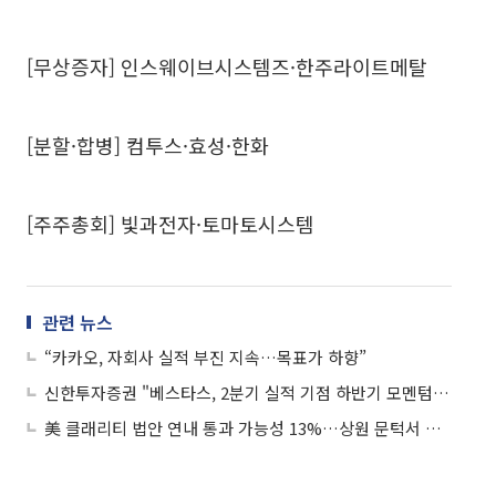
[무상증자] 인스웨이브시스템즈·한주라이트메탈
[분할·합병] 컴투스·효성·한화
[주주총회] 빛과전자·토마토시스템
관련 뉴스
“카카오, 자회사 실적 부진 지속…목표가 하향”
신한투자증권 "베스타스, 2분기 실적 기점 하반기 모멘텀 시작"
美 클래리티 법안 연내 통과 가능성 13%…상원 문턱서 제동