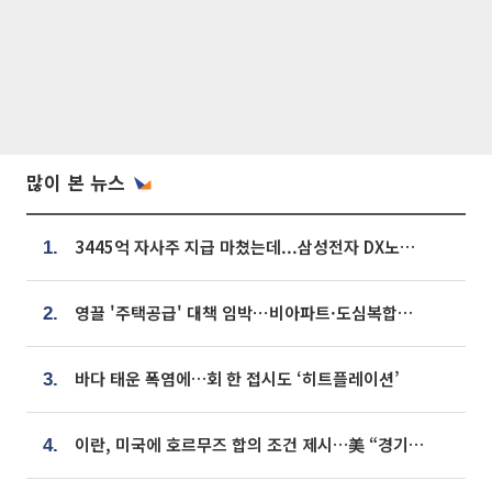
많이 본 뉴스
3445억 자사주 지급 마쳤는데...삼성전자 DX노조, 뒤늦은 '떼쓰기 집회'
1.
영끌 '주택공급' 대책 임박⋯비아파트·도심복합까지 총동원
2.
바다 태운 폭염에…회 한 접시도 ‘히트플레이션’
3.
이란, 미국에 호르무즈 합의 조건 제시…美 “경기 아직 안 끝나” [종합]
4.