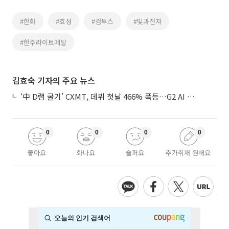
#한화
#효성
#컴투스
#빛과전자
#한주라이트메탈
김효숙 기자의 주요 뉴스
‘中 D램 굴기’ CXMT, 데뷔 첫날 466% 폭등…G2 AI 패권 ‘쩐의 전쟁’
0
0
0
0
좋아요
화나요
슬퍼요
추가취재 원해요