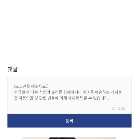
댓글
0 / 300