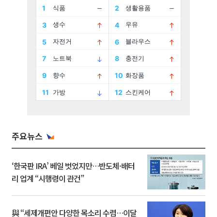
주요뉴스
‘한국판 IRA’ 베일 벗었지만…반도체·배터
리 업계 “시행령이 관건”
與 “세제개편안 다양한 목소리 수렴…이달