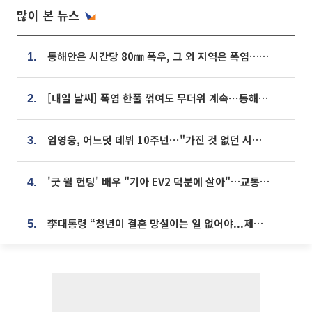
많이 본 뉴스
동해안은 시간당 80㎜ 폭우, 그 외 지역은 폭염…‘극과 극 날씨’
1.
[내일 날씨] 폭염 한풀 꺾여도 무더위 계속⋯동해안 이틀 연속 비
2.
임영웅, 어느덧 데뷔 10주년⋯"가진 것 없던 시절, 내 앞엔 20명의 팬뿐"
3.
'굿 윌 헌팅' 배우 "기아 EV2 덕분에 살아"…교통사고 후 안전성 극찬
4.
李대통령 “청년이 결혼 망설이는 일 없어야...제도상 불이익 조사”
5.