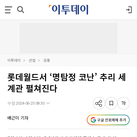
이투데이
산업
유통
롯데월드서 ‘명탐정 코난’ 추리 세
계관 펼쳐진다
수정 2024-06-25 08:30
배근미 기자
구글 선호매체 추가