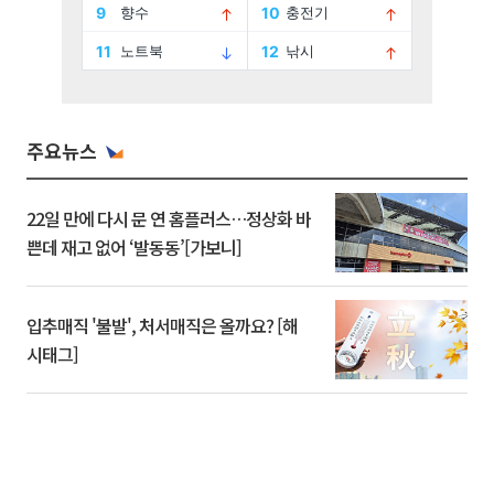
주요뉴스
22일 만에 다시 문 연 홈플러스…정상화 바
쁜데 재고 없어 ‘발동동’[가보니]
입추매직 '불발', 처서매직은 올까요? [해
시태그]