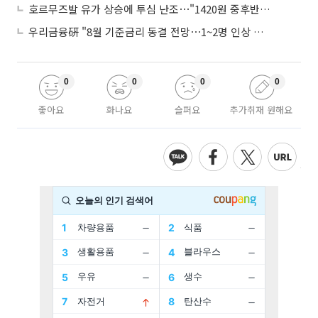
호르무즈발 유가 상승에 투심 난조⋯"1420원 중후반 등락"
우리금융硏 "8월 기준금리 동결 전망⋯1~2명 인상 소수의견 낼 것"
0
0
0
0
좋아요
화나요
슬퍼요
추가취재 원해요