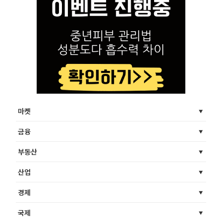
마켓
금융
부동산
산업
경제
국제