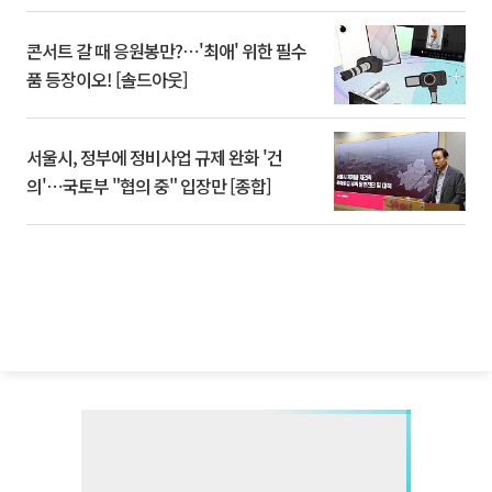
콘서트 갈 때 응원봉만?⋯'최애' 위한 필수
품 등장이오! [솔드아웃]
서울시, 정부에 정비사업 규제 완화 '건
의'⋯국토부 "협의 중" 입장만 [종합]