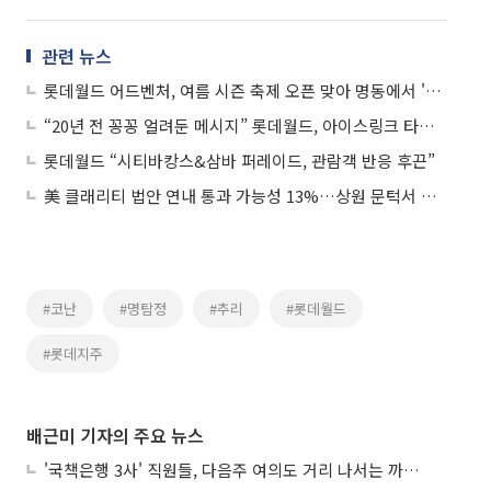
관련 뉴스
롯데월드 어드벤처, 여름 시즌 축제 오픈 맞아 명동에서 '스페셜 삼바' 공연
“20년 전 꽁꽁 얼려둔 메시지” 롯데월드, 아이스링크 타임캡슐 연다
롯데월드 “시티바캉스&삼바 퍼레이드, 관람객 반응 후끈”
美 클래리티 법안 연내 통과 가능성 13%…상원 문턱서 제동
#코난
#명탐정
#추리
#롯데월드
#롯데지주
배근미 기자의 주요 뉴스
'국책은행 3사' 직원들, 다음주 여의도 거리 나서는 까닭은