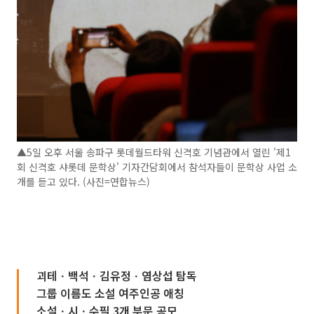
▲5일 오후 서울 송파구 롯데월드타워 신격호 기념관에서 열린 '제1
회 신격호 샤롯데 문학상' 기자간담회에서 참석자들이 문학상 사업 소
개를 듣고 있다. (사진=연합뉴스)
괴테ㆍ백석ㆍ김유정ㆍ염상섭 탐독
그룹 이름도 소설 여주인공 애칭
소설ㆍ시ㆍ수필 3개 부문 공모