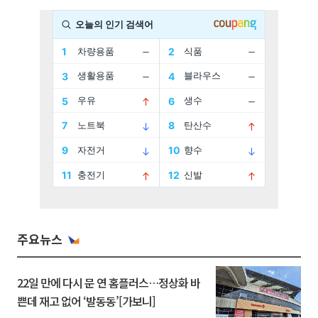
주요뉴스
22일 만에 다시 문 연 홈플러스…정상화 바
쁜데 재고 없어 ‘발동동’[가보니]