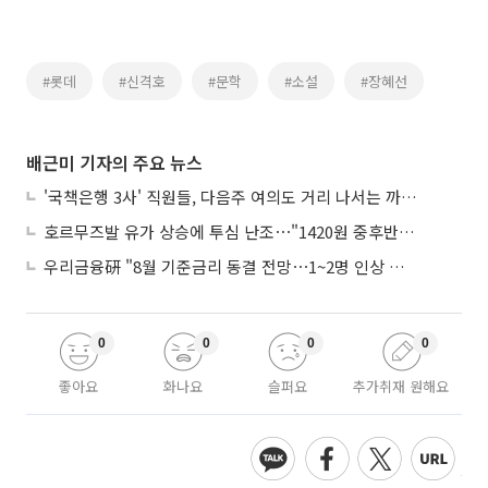
#롯데
#신격호
#문학
#소설
#장혜선
배근미 기자의 주요 뉴스
'국책은행 3사' 직원들, 다음주 여의도 거리 나서는 까닭은
호르무즈발 유가 상승에 투심 난조⋯"1420원 중후반 등락"
우리금융硏 "8월 기준금리 동결 전망⋯1~2명 인상 소수의견 낼 것"
0
0
0
0
좋아요
화나요
슬퍼요
추가취재 원해요