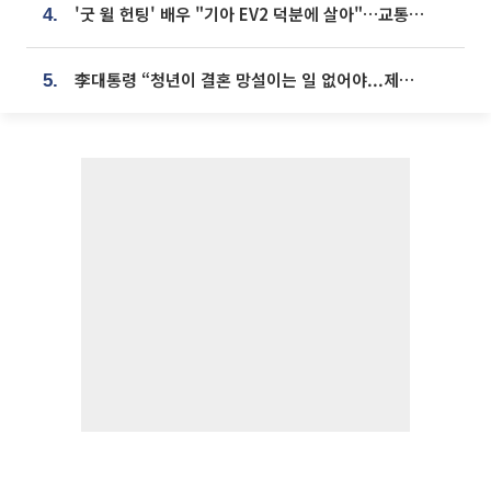
'굿 윌 헌팅' 배우 "기아 EV2 덕분에 살아"…교통사고 후 안전성 극찬
4.
李대통령 “청년이 결혼 망설이는 일 없어야...제도상 불이익 조사”
5.