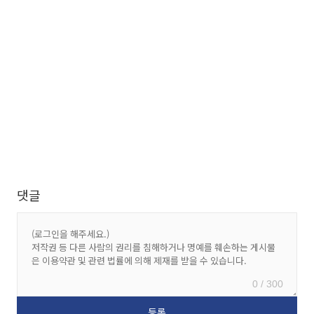
댓글
0 / 300