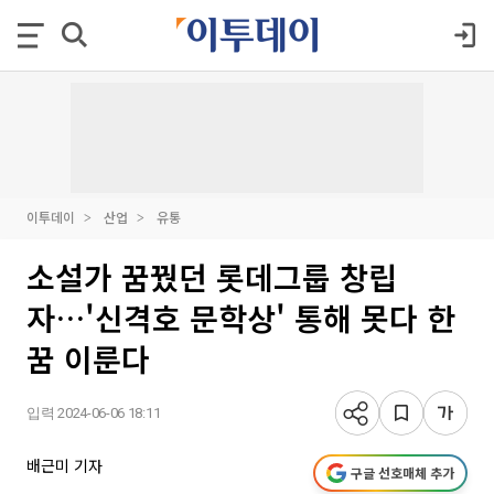
이투데이
산업
유통
소설가 꿈꿨던 롯데그룹 창립
자…'신격호 문학상' 통해 못다 한
꿈 이룬다
입력 2024-06-06 18:11
배근미 기자
구글 선호매체 추가