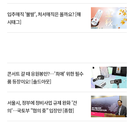
입추매직 '불발', 처서매직은 올까요? [해
시태그]
콘서트 갈 때 응원봉만?⋯'최애' 위한 필수
품 등장이오! [솔드아웃]
서울시, 정부에 정비사업 규제 완화 '건
의'⋯국토부 "협의 중" 입장만 [종합]