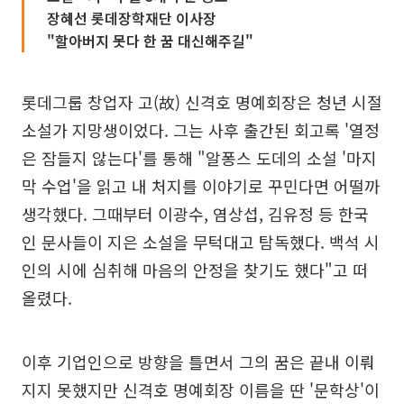
장혜선 롯데장학재단 이사장
"할아버지 못다 한 꿈 대신해주길"
롯데그룹 창업자 고(故) 신격호 명예회장은 청년 시절
소설가 지망생이었다. 그는 사후 출간된 회고록 '열정
은 잠들지 않는다'를 통해 "알퐁스 도데의 소설 '마지
막 수업'을 읽고 내 처지를 이야기로 꾸민다면 어떨까
생각했다. 그때부터 이광수, 염상섭, 김유정 등 한국
인 문사들이 지은 소설을 무턱대고 탐독했다. 백석 시
인의 시에 심취해 마음의 안정을 찾기도 했다"고 떠
올렸다.
이후 기업인으로 방향을 틀면서 그의 꿈은 끝내 이뤄
지지 못했지만 신격호 명예회장 이름을 딴 '문학상'이