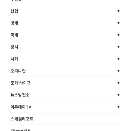
산업
경제
국제
정치
사회
오피니언
문화·라이프
뉴스발전소
이투데이TV
스페셜리포트
Channel 5