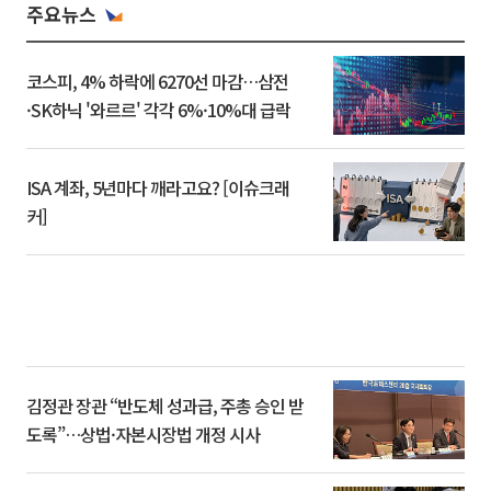
주요뉴스
코스피, 4% 하락에 6270선 마감…삼전
·SK하닉 '와르르' 각각 6%·10%대 급락
ISA 계좌, 5년마다 깨라고요? [이슈크래
커]
김정관 장관 “반도체 성과급, 주총 승인 받
도록”…상법·자본시장법 개정 시사