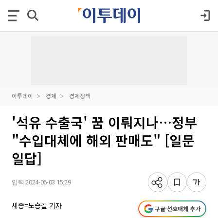
이투데이
경제
경제정책
'석유 수출국' 꿈 이뤄지나…정부
"수입대체에 해외 판매도" [일문
일답]
입력 2024-06-03 15:29
세종=노승길 기자
구글 선호매체 추가