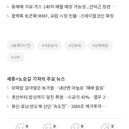
동해에 석유·가스 140억 배럴 매장 가능성...안덕근 장관 "삼성 시총 5배"
블랙록 토큰화 MMF, 유럽 시장 진출∙∙∙스테이블코인 확장
#동해가스전
#석유공사
#산유국
#심해개발
#시추
세종=노승길 기자의 주요 뉴스
양파밭 갈아엎은 농가들…내년엔 마늘로 ‘재배 쏠림’
생산부터 밥상까지 덮친 폭염…시금치 43%ㆍ열무 28% 급등
용인·호남 반도체 산단 ‘속도전’…1600조 메가투자 이행 총력
0
0
0
0