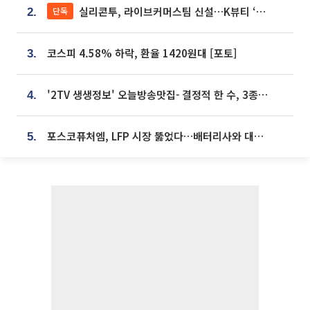
실리콘투, 라이브커머스팀 신설…K뷰티 ‘글로벌 판매망’ 확대[K뷰티 라방戰]
단독
2.
코스피 4.58% 하락, 환율 1420원대 [포토]
3.
'2TV 생생정보' 오늘방송맛집- 결정적 한 수, 3종 메밀면! 메밀 소바 맛집 '의○○○○'
4.
포스코퓨처엠, LFP 시장 뚫었다…배터리사와 대규모 장기 공급 합의
5.