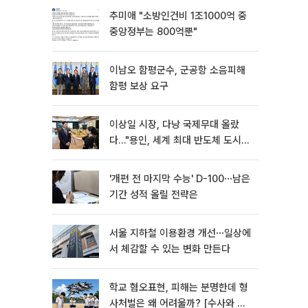
추미애 "소방인건비 1조1000억 중
중앙정부는 800억뿐"
이남오 함평군수, 군공항 소음피해
함평 보상 요구
이상일 시장, 다낭 국제무대 올랐
다…"용인, 세계 최대 반도체 도시
된다"
'개편 전 마지막 수능' D-100⋯남은
기간 성적 올릴 전략은
서울 지하철 이용환경 개선⋯일상에
서 체감할 수 있는 변화 만든다
학교 혐오표현, 피해는 분명한데 형
사처벌은 왜 어려울까? [수사와 재