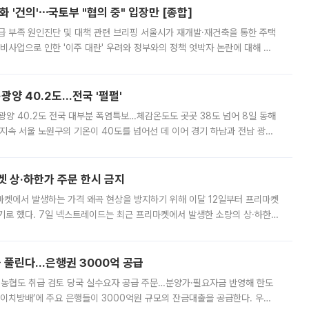
 '건의'⋯국토부 "협의 중" 입장만 [종합]
급 부족 원인진단 및 대책 관련 브리핑 서울시가 재개발·재건축을 통한 주택
비사업으로 인한 '이주 대란' 우려와 정부와의 정책 엇박자 논란에 대해 정
실장은 2031년까지 31만 가구 착공 목표에 차질이 없다는 입장이나,
·광양 40.2도…전국 '펄펄'
·광양 40.2도 전국 대부분 폭염특보…체감온도도 곳곳 38도 넘어 8일 동해
지속 서울 노원구의 기온이 40도를 넘어선 데 이어 경기 하남과 전남 광양
. 전국 대부분 지역에 폭염특보가 내려진 가운데 곳곳에서 39~40도 안팎
켓 상·하한가 주문 한시 금지
마켓에서 발생하는 가격 왜곡 현상을 방지하기 위해 이달 12일부터 프리마켓
기로 했다. 7일 넥스트레이드는 최근 프리마켓에서 발생한 소량의 상·하한
, 주문 오류로 인한 가격 급등락을 최소화하기 위한 비상 대응방안을 발표
 풀린다…은행권 3000억 공급
리·농협도 취급 검토 당국 실수요자 공급 주문…분양가·필요자금 반영해 한도
에이치방배’에 주요 은행들이 3000억원 규모의 잔금대출을 공급한다. 우리