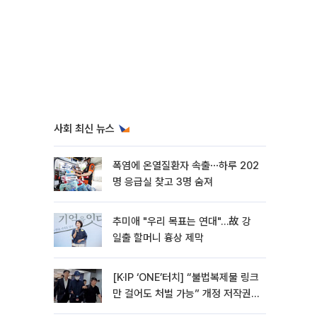
사회 최신 뉴스
폭염에 온열질환자 속출⋯하루 202
명 응급실 찾고 3명 숨져
추미애 "우리 목표는 연대"…故 강
일출 할머니 흉상 제막
[K·IP ‘ONE’터치] “불법복제물 링크
만 걸어도 처벌 가능” 개정 저작권
법 어떻게 바뀌었나