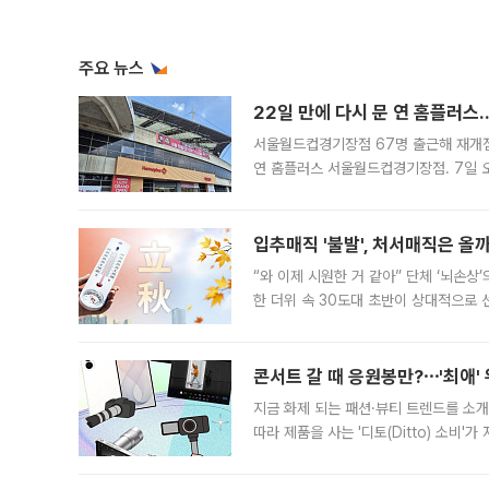
주요 뉴스
22일 만에 다시 문 연 홈플러스
서울월드컵경기장점 67명 출근해 재개점 
연 홈플러스 서울월드컵경기장점. 7일 
우유, 과일 같은 신선식품이 차근차근 자
입추매직 '불발', 처서매직은 올
“와 이제 시원한 거 같아” 단체 ‘뇌손상
한 더위 속 30도대 초반이 상대적으로
지역에 있었습니다. 7월 말에는 서풍과
콘서트 갈 때 응원봉만?⋯'최애'
지금 화제 되는 패션·뷰티 트렌드를 소개
따라 제품을 사는 '디토(Ditto) 소비
어디일까요? 아이돌 콘서트 시작을 기다