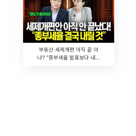
부동산 세제개편 아직 끝 아
냐? "종부세율 발표보다 내릴
것" 장기거주·양도세 전망 I 집
땅지성 I 김인만, 진미윤