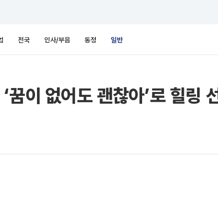
업
전국
인사/부음
동정
일반
‘꿈이 없어도 괜찮아’로 힐링 