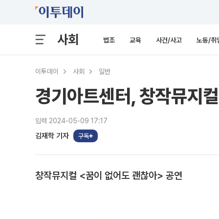
사회
법조
교육
사건/사고
노동/취
이투데이
사회
일반
경기아트센터, 창작뮤지컬 
입력 2024-05-09 17:17
김재학 기자
구독
창작뮤지컬 <꿈이 없어도 괜찮아> 공연