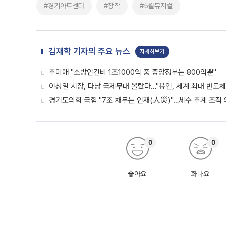
#경기아트센터
#창작
#5월뮤지컬
김재학 기자의 주요 뉴스
자세히보기
추미애 "소방인건비 1조1000억 중 중앙정부는 800억뿐"
이상일 시장, 다낭 국제무대 올랐다…"용인, 세계 최대 반도체
경기도의회 국힘 "7조 채무는 인재(人災)"…세수 추계 조작
0
0
좋아요
화나요