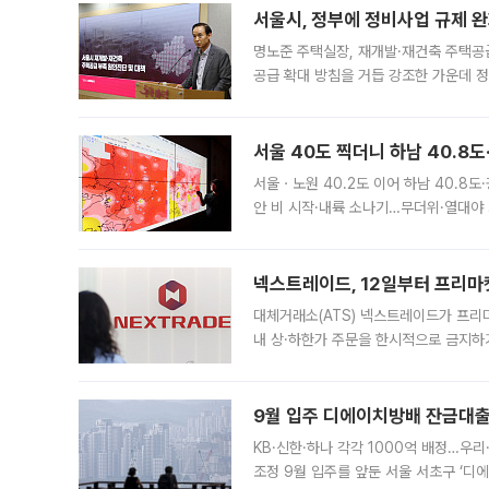
서울시, 정부에 정비사업 규제 완화
명노준 주택실장, 재개발·재건축 주택공
공급 확대 방침을 거듭 강조한 가운데 정
면 반박하고 나섰다. 명노준 서울시 주택
서울 40도 찍더니 하남 40.8도
서울ㆍ노원 40.2도 이어 하남 40.8도
안 비 시작·내륙 소나기…무더위·열대야 
에서도 40도를 웃도는 기온이 관측됐다
의 극심한
넥스트레이드, 12일부터 프리마
대체거래소(ATS) 넥스트레이드가 프리
내 상·하한가 주문을 한시적으로 금지하
가 체결 사례와 관련해 설명자료를 내고
9월 입주 디에이치방배 잔금대출
KB·신한·하나 각각 1000억 배정…우
조정 9월 입주를 앞둔 서울 서초구 ‘디