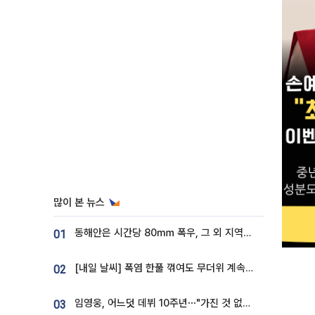
많이 본 뉴스
동해안은 시간당 80㎜ 폭우, 그 외 지역은 폭염…‘극과 극 날씨’
01
[내일 날씨] 폭염 한풀 꺾여도 무더위 계속⋯동해안 이틀 연속 비
02
임영웅, 어느덧 데뷔 10주년⋯"가진 것 없던 시절, 내 앞엔 20명의 팬뿐"
03