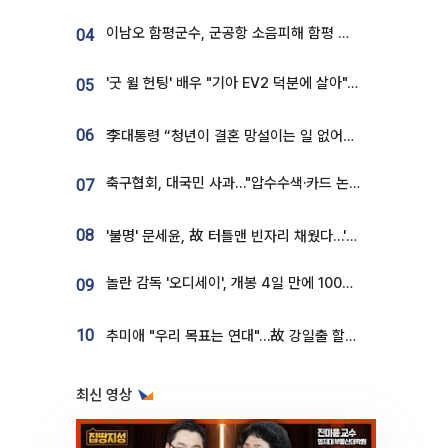
이남오 함평군수, 군공항 소음피해 함평 보상 요구
04
'굿 윌 헌팅' 배우 "기아 EV2 덕분에 살아"…교통사고 후 안전성 극찬
05
06
李대통령 “청년이 결혼 망설이는 일 없어야...제도상 불이익 조사”
축구협회, 대국민 사과…"압수수색·카드 논란 사죄, 강도 높은 쇄신"
07
08
'불명' 문세윤, 故 터틀맨 빈자리 채웠다…'거북이' 눈물의 최종 우승
놀란 감독 '오디세이', 개봉 4일 만에 100만 돌파⋯'왕사남' 보다 빠르다
09
10
추미애 "우리 목표는 연대"…故 강일출 할머니 흉상 제막
최신 영상