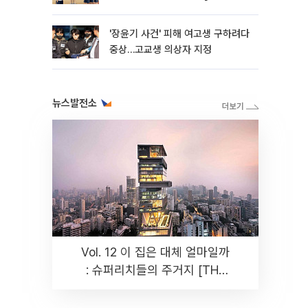
판]
'장윤기 사건' 피해 여고생 구하려다
중상…고교생 의상자 지정
뉴스발전소
Vol. 12 이 집은 대체 얼마일까
: 슈퍼리치들의 주거지 [THE
RARE]