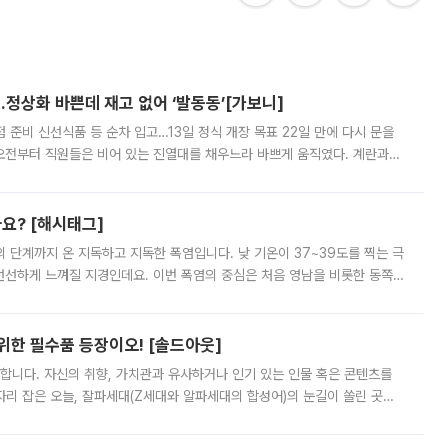
…정상화 바쁜데 재고 없어 ‘발동동’[가보니]
준비 신선식품 등 순차 입고…13일 정식 개장 목표 22일 만에 다시 문을
오전부터 직원들은 비어 있는 진열대를 채우느라 바쁘게 움직였다. 계란과
리를 잡기 시작했지만, 매장 곳곳엔 여전히 텅 빈 매대가 먼저 눈에 들어왔
까요? [해시태그]
’의 단계까지 온 지독하고 지독한 폭염입니다. 낮 기온이 37~39도를 찍는 극
 선선하게 느껴질 지경인데요. 이번 폭염의 중심은 처음 영남을 비롯한 동쪽
 북서풍이 산맥을 넘어 영남 쪽으로 내려오면서 뜨겁고 건조해졌는데요.
 위한 필수품 등장이오! [솔드아웃]
합니다. 자신의 취향, 가치관과 유사하거나 인기 있는 인물 혹은 콘텐츠를
'가 자리 잡은 오늘, 잘파세대(Z세대와 알파세대의 합성어)의 눈길이 쏠린 곳은
리는 공연장. 응원봉만큼이나 눈에 띄는 게 있습니다. 공연이 시작되기