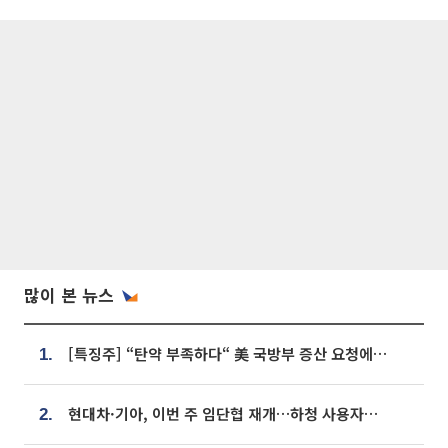
많이 본 뉴스
[특징주] “탄약 부족하다“ 美 국방부 증산 요청에⋯국내 방산주 급등세
1.
현대차·기아, 이번 주 임단협 재개…하청 사용자성 재심도 ‘변수’
2.