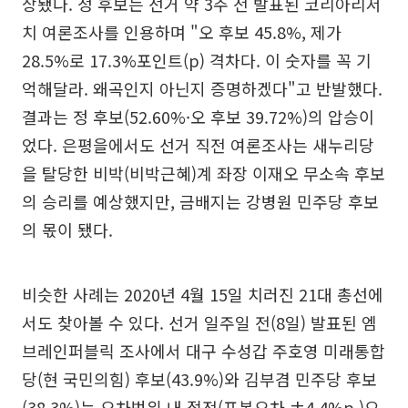
상됐다. 정 후보는 선거 약 3주 전 발표된 코리아리서
치 여론조사를 인용하며 "오 후보 45.8%, 제가
28.5%로 17.3%포인트(p) 격차다. 이 숫자를 꼭 기
억해달라. 왜곡인지 아닌지 증명하겠다"고 반발했다.
결과는 정 후보(52.60%·오 후보 39.72%)의 압승이
었다. 은평을에서도 선거 직전 여론조사는 새누리당
을 탈당한 비박(비박근혜)계 좌장 이재오 무소속 후보
의 승리를 예상했지만, 금배지는 강병원 민주당 후보
의 몫이 됐다.
비슷한 사례는 2020년 4월 15일 치러진 21대 총선에
서도 찾아볼 수 있다. 선거 일주일 전(8일) 발표된 엠
브레인퍼블릭 조사에서 대구 수성갑 주호영 미래통합
당(현 국민의힘) 후보(43.9%)와 김부겸 민주당 후보
(38.3%)는 오차범위 내 접전(표본오차 ±4.4%p.)으