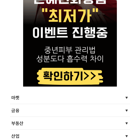
마켓
금융
부동산
산업