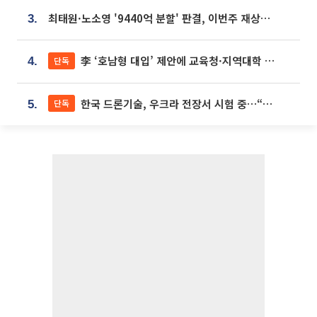
최태원·노소영 '9440억 분할' 판결, 이번주 재상고 여부 주목
3.
李 ‘호남형 대입’ 제안에 교육청·지역대학 서·논술형 입시 연계 '착수'
단독
4.
한국 드론기술, 우크라 전장서 시험 중…“스타트업 여러 곳 참여”
단독
5.