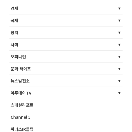
경제
국제
정치
사회
오피니언
문화·라이프
뉴스발전소
이투데이TV
스페셜리포트
Channel 5
위너스IR클럽