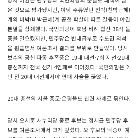
당시 야권은 민주당과 국민의당의 분열로 패색이 짙
은 것으로 평가됐지만, 여당 주류였던 친박(친박근혜)
계의 비박(비박근혜)계 공천 학살에 따른 갈등이 야권
분열을 상쇄했다. 국민의당이 호남·비례 합산 38석 돌
풍을 일으켰지만, 민주당은 반대급부로 수도권 의석
을 휩쓸면서 여론조사 결과를 무위로 만들었다. 당시
보수의 공천 파동 후폭풍은 19대 대선·7회 지선·21대
총선까지 전국 선거 4연패로 이어졌다. 국민의힘은 2
년 전 20대 대선에서야 연패 사슬을 끊었다.
20대 총선의 서울 종로·은평을도 관련 사례로 묶인다.
당시 오세훈 새누리당 종로 후보는 정세균 민주당 후
보를 여론조사에서 크게 앞섰다. 오 후보의 낙승이 예