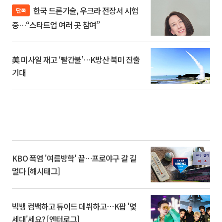
한국 드론기술, 우크라 전장서 시험
단독
중…“스타트업 여러 곳 참여”
美 미사일 재고 ‘빨간불’…K방산 북미 진출
기대
KBO 폭염 '여름방학' 끝…프로야구 갈 길
멀다 [해시태그]
빅뱅 컴백하고 튜이드 데뷔하고⋯K팝 '몇
세대'세요? [엔터로그]