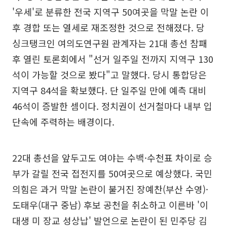
'우세'로 분류한 전국 지역구 50여곳을 막말 논란 이
후 경합 또는 열세로 재조정한 것으로 전해졌다. 당
싱크탱크인 여의도연구원 관계자는 21대 총선 참패
후 열린 토론회에서 "선거 일주일 전까지 지역구 130
석이 가능할 것으로 봤다"고 말했다. 당시 통합당은
지역구 84석을 확보했다. 단 일주일 만에 예측 대비
46석이 증발한 셈이다. 정치권이 선거철마다 내부 입
단속에 주력하는 배경이다.
22대 총선을 앞두고도 여야는 수백·수천표 차이로 승
부가 갈릴 전국 접전지를 50여곳으로 예상했다. 국민
의힘은 과거 막말 논란이 불거진 장예찬(부산 수영)·
도태우(대구 중남) 후보 공천을 취소하고 이른바 '이
대생 미 장교 성상납' 발언으로 논란이 된 민주당 김