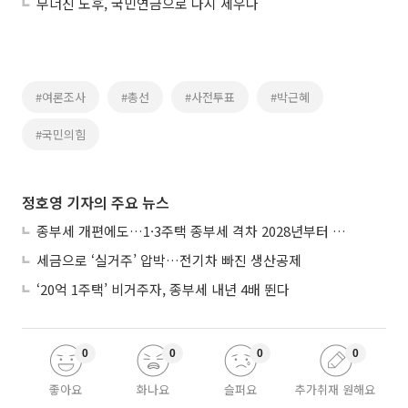
무너진 노후, 국민연금으로 다시 세우다
#여론조사
#총선
#사전투표
#박근혜
#국민의힘
정호영 기자의 주요 뉴스
종부세 개편에도…1·3주택 종부세 격차 2028년부터 확대
세금으로 ‘실거주’ 압박…전기차 빠진 생산공제
‘20억 1주택’ 비거주자, 종부세 내년 4배 뛴다
0
0
0
0
좋아요
화나요
슬퍼요
추가취재 원해요