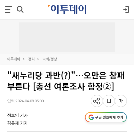
이투데이
정치
국회/정당
"새누리당 과반(?)"…오만은 참패
부른다 [총선 여론조사 함정②]
입력 2024-04-08 05:00
정호영 기자
구글 선호매체 추가
김은재 기자