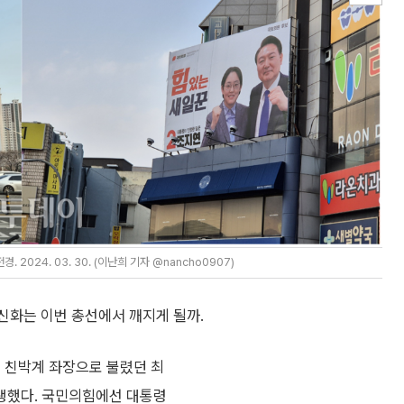
024. 03. 30. (이난희 기자 @nancho0907)
신화는 이번 총선에서 깨지게 될까.
, 친박계 좌장으로 불렸던 최
생했다. 국민의힘에선 대통령