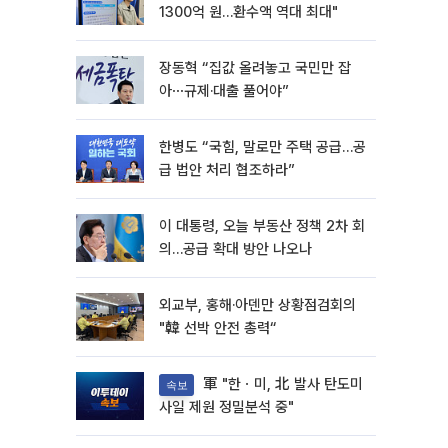
1300억 원…환수액 역대 최대"
장동혁 “집값 올려놓고 국민만 잡
아⋯규제·대출 풀어야”
한병도 “국힘, 말로만 주택 공급…공
급 법안 처리 협조하라”
이 대통령, 오늘 부동산 정책 2차 회
의…공급 확대 방안 나오나
외교부, 홍해·아덴만 상황점검회의
"韓 선박 안전 총력“
軍 "한ㆍ미, 北 발사 탄도미
속보
사일 제원 정밀분석 중"