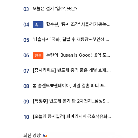
오늘은 절기 '입추', 뜻은?
03
합수본, '통계 조작' 서울·경기·충북 선관위 등 추가 압수수색
04
속보
‘나솔사계’ 국화, 결별 후 재등장⋯첫인상 투표 휩쓸고 ‘인기녀’ 등극
05
논란의 'Busan is Good'…8억 도시브랜드, 용산 대통령실 CI 업체가 수행
06
단독
[증시키워드] 반도체 충격 뚫은 개별 호재...포스코퓨처엠·에코프로·한화솔루션 '눈길'
07
톰 홀랜드♥젠데이아, 비밀 결혼 파티 포착⋯호텔 대관비만 9억
08
[특징주] 반도체 온기 탄 2차전지...삼성SDI, 장 초반 7% 넘게 껑충
09
[오늘의 증시일정] 파마리서치·금호석유화학·코오롱인더·상상인증권 등
10
최신 영상