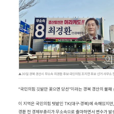
▲30일 경북 경산시 무소속 최경환 후보·국민의힘 조지연 후보 선거 사무소 전경. 2
“국민의힘 깃발만 꽂으면 당선”이라는 경북 경산의 불패 
이 지역은 국민의힘 텃밭인 TK(대구·경북)에 속해있지만
경환 전 경제부총리가 무소속으로 출마하면서 변수가 발