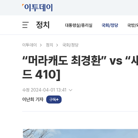
정치
대통령실/총리실
국회/정당
국방/
이투데이
정치
국회/정당
“머라캐도 최경환” vs “새
드 410]
수정 2024-04-01 13:41
이난희 기자
구독