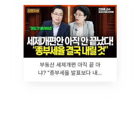
부동산 세제개편 아직 끝 아
냐? "종부세율 발표보다 내릴
것" 장기거주·양도세 전망 I 집
땅지성 I 김인만, 진미윤