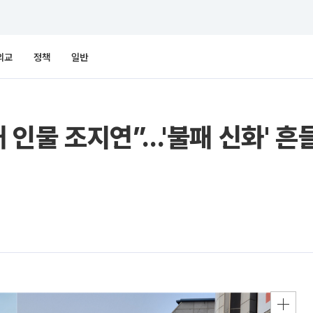
외교
정책
일반
 인물 조지연”...'불패 신화' 