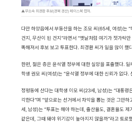
▲무소속 최경환 후보(경북 경산) 페이스북 캡쳐.
다만 하양읍에서 부동산을 하는 조모 씨(65세, 여성)는
건지, 무산이 된 건지”라면서 “옛날처럼 여기가 젓가락만
똑해져서 후보 보고 투표한다. 최경환 씨가 일을 많이 했다
한편, 젊은 층은 윤석열 정부에 대한 실망을 표출했다. 일
학생 권모 씨(여성)는 “윤석열 정부에 대한 신뢰가 없다.
정평동에 산다는 대학생 이모 씨(23세, 남성)는 “대통
각한다”며 “앞으로는 선거에서 차악을 뽑는 것은 그만하고
세, 남성)는 “투표는 해야 하는데, 출산율도, 결혼율도 제
같은데, 그때 돼야 위기감이 높아지지 않을까”라고 토로했