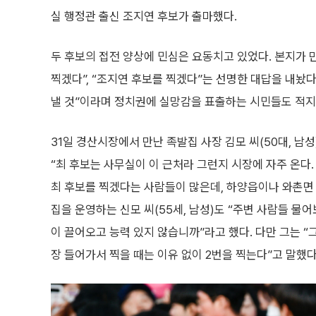
실 행정관 출신 조지연 후보가 출마했다.
두 후보의 접전 양상에 민심은 요동치고 있었다. 본지가 
찍겠다”, “조지연 후보를 찍겠다”는 선명한 대답을 내놨다
낼 것”이라며 정치권에 실망감을 표출하는 시민들도 적지
31일 경산시장에서 만난 족발집 사장 김모 씨(50대, 남
“최 후보는 사무실이 이 근처라 그런지 시장에 자주 온다.
최 후보를 찍겠다는 사람들이 많은데, 하양읍이나 와촌면 
집을 운영하는 신모 씨(55세, 남성)도 “주변 사람들 물
이 끌어오고 능력 있지 않습니까”라고 했다. 다만 그는 “
장 들어가서 찍을 때는 이유 없이 2번을 찍는다”고 말했다