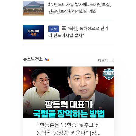
北 탄도미사일 발사에…국가안보실,
긴급안보상황점검회의 개최
軍 "북한, 동해상으로 단거
속보
리 탄도미사일 발사"
뉴스발전소
“한동훈은 ‘공한증’ 낮추고 장
동혁은 ‘공장증’ 키운다” [정치