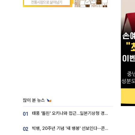
많이 본 뉴스
태풍 '돌핀' 오키나와 접근…일본기상청 경로 업데이트
01
빅뱅, 20주년 기념 '새 뱅봉' 선보인다⋯콘서트 앞두고 팝업 개최
02