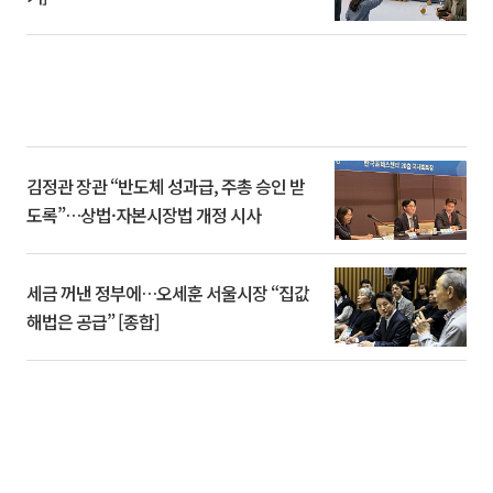
김정관 장관 “반도체 성과급, 주총 승인 받
도록”…상법·자본시장법 개정 시사
세금 꺼낸 정부에…오세훈 서울시장 “집값
해법은 공급” [종합]