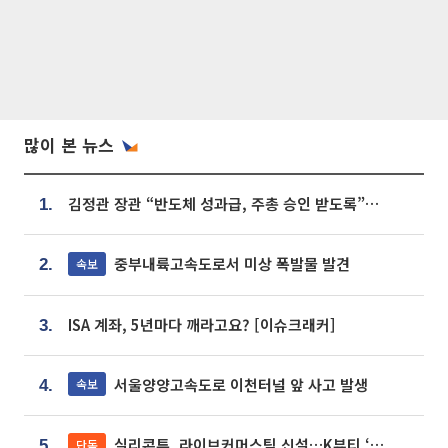
많이 본 뉴스
김정관 장관 “반도체 성과급, 주총 승인 받도록”…상법·자본시장법 개정 시사
1.
중부내륙고속도로서 미상 폭발물 발견
속보
2.
ISA 계좌, 5년마다 깨라고요? [이슈크래커]
3.
서울양양고속도로 이천터널 앞 사고 발생
속보
4.
실리콘투, 라이브커머스팀 신설…K뷰티 ‘글로벌 판매망’ 확대[K뷰티 라방戰]
단독
5.