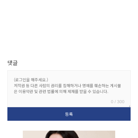
댓글
0 / 300