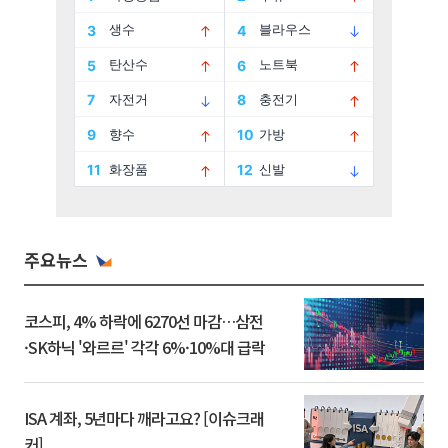
주요뉴스
코스피, 4% 하락에 6270선 마감…삼전
·SK하닉 '와르르' 각각 6%·10%대 급락
ISA 계좌, 5년마다 깨라고요? [이슈크래
커]