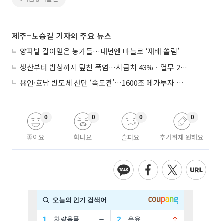
제주=노승길 기자의 주요 뉴스
양파밭 갈아엎은 농가들…내년엔 마늘로 ‘재배 쏠림’
생산부터 밥상까지 덮친 폭염…시금치 43%ㆍ열무 28% 급등
용인·호남 반도체 산단 ‘속도전’…1600조 메가투자 이행 총력
0
0
0
0
좋아요
화나요
슬퍼요
추가취재 원해요