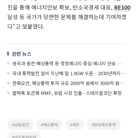
진을 통해 에너지안보 확보, 탄소국경세 대응,
RE100
달성 등 국가가 당면한 문제를 해결하는데 기여하겠
다"고 덧붙였다.
관련 뉴스
영국과 원전·해상풍력 등 청정에너지 중심 에너지 안보 협력 강화
국내 풍력발전 설비 지난해 말 1.9GW 수준…2030년까지 10배로 키운다
한화오션, 해상풍력 투자 규모 2000억 원에서 3000억 원으로 증액
블랙록 토큰화 MMF, 유럽 시장 진출∙∙∙스테이블코인 확장
#남동발전
#해상풍력
#제주
#탐라해상풍력
#어음풍력발전