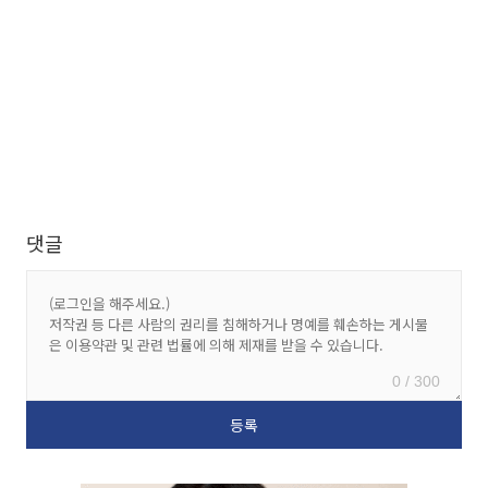
댓글
0 / 300