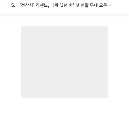
'전참시' 리센느, 데뷔 '3년 차' 첫 연말 무대 오른다⋯"그동안 섭외 안 와"
5.