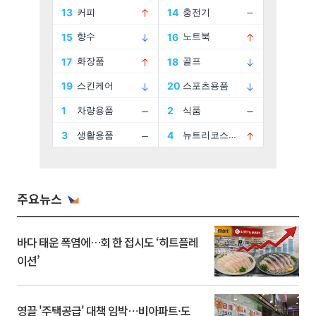
주요뉴스
바다 태운 폭염에…회 한 접시도 ‘히트플레
이션’
영끌 '주택공급' 대책 임박⋯비아파트·도