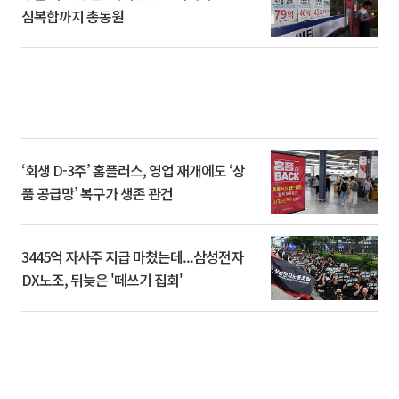
심복합까지 총동원
‘회생 D-3주’ 홈플러스, 영업 재개에도 ‘상
품 공급망’ 복구가 생존 관건
3445억 자사주 지급 마쳤는데...삼성전자
DX노조, 뒤늦은 '떼쓰기 집회'