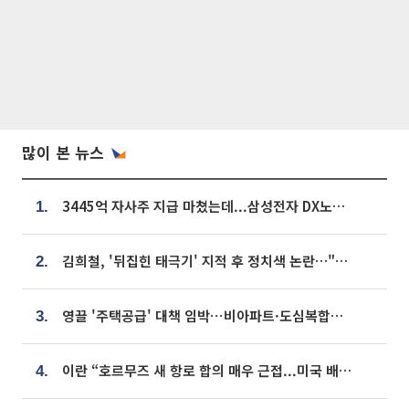
많이 본 뉴스
3445억 자사주 지급 마쳤는데...삼성전자 DX노조, 뒤늦은 '떼쓰기 집회'
1.
김희철, '뒤집힌 태극기' 지적 후 정치색 논란…"좌우 떠나 우리나라 국기"
2.
영끌 '주택공급' 대책 임박⋯비아파트·도심복합까지 총동원
3.
이란 “호르무즈 새 항로 합의 매우 근접...미국 배상 먼저”
4.