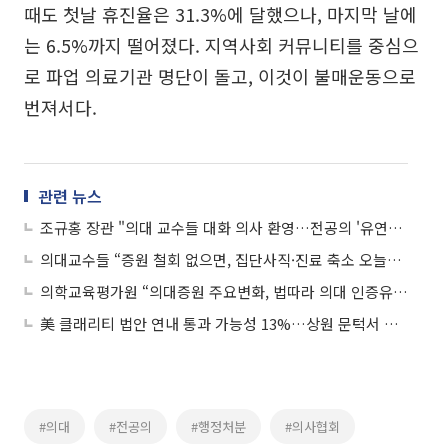
때도 첫날 휴진율은 31.3%에 달했으나, 마지막 날에
는 6.5%까지 떨어졌다. 지역사회 커뮤니티를 중심으
로 파업 의료기관 명단이 돌고, 이것이 불매운동으로
번져서다.
관련 뉴스
조규홍 장관 "의대 교수들 대화 의사 환영…전공의 '유연한 처리' 협의"
의대교수들 “증원 철회 없으면, 집단사직·진료 축소 오늘부터 진행”
의학교육평가원 “의대증원 주요변화, 법따라 의대 인증유형·기간 변경 가능”
美 클래리티 법안 연내 통과 가능성 13%…상원 문턱서 제동
#의대
#전공의
#행정처분
#의사협회