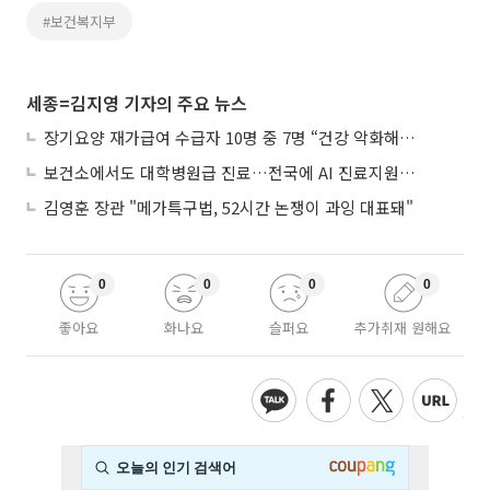
#보건복지부
세종=김지영 기자의 주요 뉴스
장기요양 재가급여 수급자 10명 중 7명 “건강 악화해도 집에서”
보건소에서도 대학병원급 진료…전국에 AI 진료지원도구 보급
김영훈 장관 "메가특구법, 52시간 논쟁이 과잉 대표돼"
0
0
0
0
좋아요
화나요
슬퍼요
추가취재 원해요