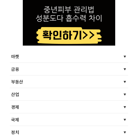
마켓
금융
부동산
산업
경제
국제
정치