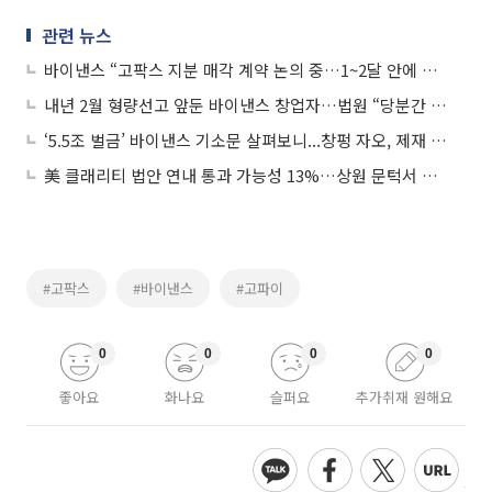
관련 뉴스
바이낸스 “고팍스 지분 매각 계약 논의 중…1~2달 안에 결론 예상”
내년 2월 형량선고 앞둔 바이낸스 창업자…법원 “당분간 미국 체류 명령”
‘5.5조 벌금’ 바이낸스 기소문 살펴보니...창펑 자오, 제재 알면서도 묵인
美 클래리티 법안 연내 통과 가능성 13%…상원 문턱서 제동
#고팍스
#바이낸스
#고파이
0
0
0
0
좋아요
화나요
슬퍼요
추가취재 원해요