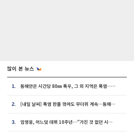
많이 본 뉴스
동해안은 시간당 80㎜ 폭우, 그 외 지역은 폭염…‘극과 극 날씨’
1.
[내일 날씨] 폭염 한풀 꺾여도 무더위 계속⋯동해안 이틀 연속 비
2.
임영웅, 어느덧 데뷔 10주년⋯"가진 것 없던 시절, 내 앞엔 20명의 팬뿐"
3.