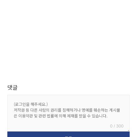
댓글
0 / 300