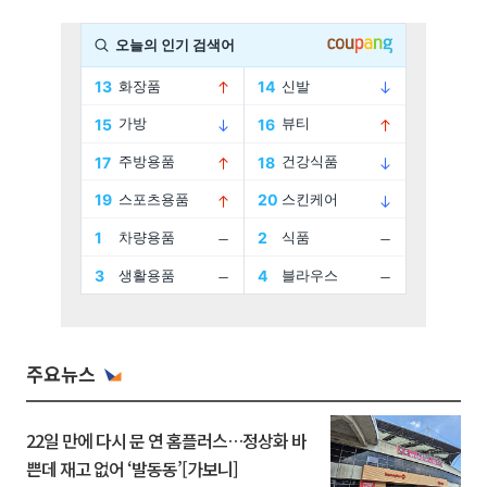
주요뉴스
22일 만에 다시 문 연 홈플러스…정상화 바
쁜데 재고 없어 ‘발동동’[가보니]