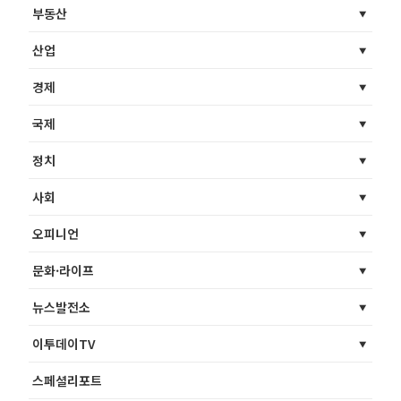
부동산
산업
경제
국제
정치
사회
오피니언
문화·라이프
뉴스발전소
이투데이TV
스페셜리포트