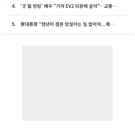
'굿 윌 헌팅' 배우 "기아 EV2 덕분에 살아"…교통사고 후 안전성 극찬
4.
李대통령 “청년이 결혼 망설이는 일 없어야...제도상 불이익 조사”
5.