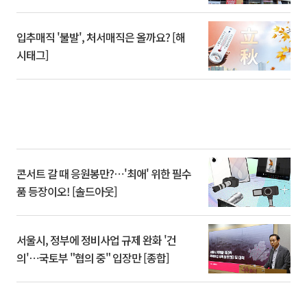
입추매직 '불발', 처서매직은 올까요? [해
시태그]
콘서트 갈 때 응원봉만?⋯'최애' 위한 필수
품 등장이오! [솔드아웃]
서울시, 정부에 정비사업 규제 완화 '건
의'⋯국토부 "협의 중" 입장만 [종합]