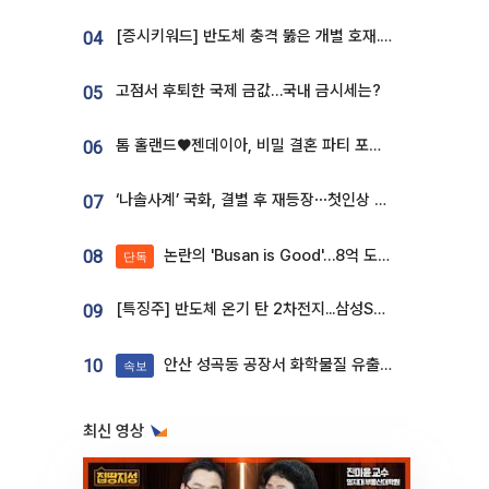
[증시키워드] 반도체 충격 뚫은 개별 호재...포스코퓨처엠·에코프로·한화솔루션 '눈길'
04
고점서 후퇴한 국제 금값…국내 금시세는?
05
톰 홀랜드♥젠데이아, 비밀 결혼 파티 포착⋯호텔 대관비만 9억
06
‘나솔사계’ 국화, 결별 후 재등장⋯첫인상 투표 휩쓸고 ‘인기녀’ 등극
07
논란의 'Busan is Good'…8억 도시브랜드, 용산 대통령실 CI 업체가 수행
08
단독
[특징주] 반도체 온기 탄 2차전지...삼성SDI, 장 초반 7% 넘게 껑충
09
안산 성곡동 공장서 화학물질 유출 사고 발생
10
속보
최신 영상