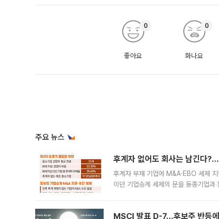
0
0
좋아요
화나요
주요 뉴스
후계자 없어도 회사는 남긴다?…‘
후계자 부재 기업에 M&A·EBO 세제 
이던 기업승계 세제의 문을 동종기업과 
대신 M&A나 임직원 인수(EBO)를 통
늘
MSCI 발표 D-7…후보주 반등