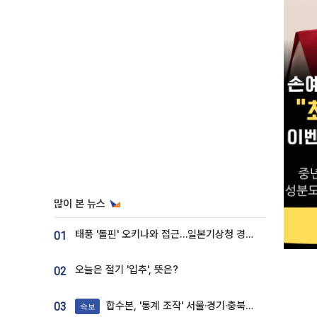
많이 본 뉴스
태풍 '돌핀' 오키나와 접근…일본기상청 경로 업데이트
01
오늘은 절기 '입추', 뜻은?
02
합수본, '통계 조작' 서울·경기·충북 선관위 등 추가 압수수색
03
속보