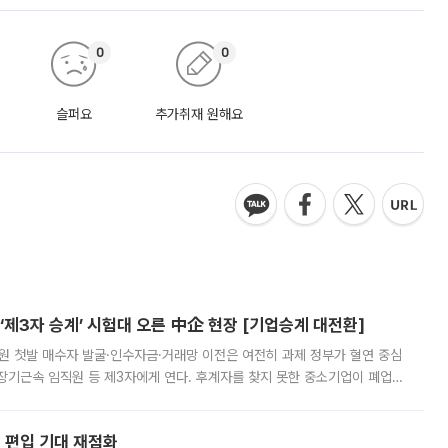
0
0
슬퍼요
추가취재 원해요
제3자 승계’ 시험대 오른 中企 현장 [기업승계 대전환]
지원 첫발 매수자 발굴·인수자금·거래망 이전은 여전히 과제 정부가 혈연 중심
장기근속 임직원 등 제3자에게 연다. 후계자를 찾지 못한 중소기업이 폐업
해 기술과 일자리를 남기도록 하겠다는 취지다. 다만 세금 감면만으로 거래를
에 편입 기대 재점화