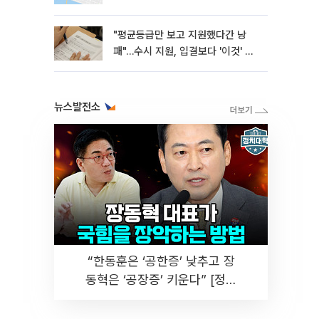
"평균등급만 보고 지원했다간 낭
패"…수시 지원, 입결보다 '이것' 먼
저 봐야
뉴스발전소
“한동훈은 ‘공한증’ 낮추고 장
동혁은 ‘공장증’ 키운다” [정치
대학]