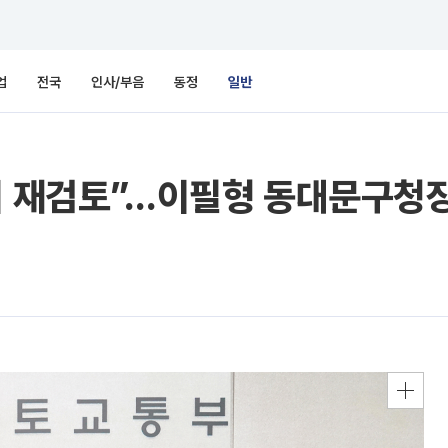
업
전국
인사/부음
동정
일반
치 재검토”…이필형 동대문구청