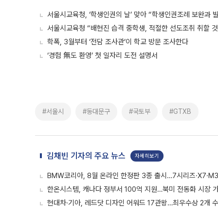
서울시교육청, ‘학생인권의 날’ 맞아 “학생인권조례 보완과 발
서울시교육청 “배현진 습격 중학생, 적절한 선도조취 취할 것
학폭, 3월부터 ‘전담 조사관’이 학교 방문 조사한다
‘경험 無도 환영’ 첫 일자리 도전 설명서
#서울시
#동대문구
#국토부
#GTXB
김채빈 기자의 주요 뉴스
자세히보기
BMW코리아, 8월 온라인 한정판 3종 출시…7시리즈·X7·M3
한온시스템, 캐나다 정부서 100억 지원…북미 전동화 시장 
현대차·기아, 레드닷 디자인 어워드 17관왕…최우수상 2개 