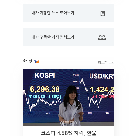
내가 저장한 뉴스 모아보기
내가 구독한 기자 전체보기
한 컷
코스피 4.58% 하락, 환율