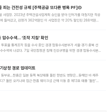
줄 죄는 건전성 규제 [주택공급 또다른 병목 PF]①
발 사업장. 2023년 주택건설사업계획 승인을 받아 인허가를 마쳤지만 착공
에 들어갔고, 감정가 362억원인 이 사업장은 약 20% 할인된 288억원에
 현재는 4차 공매를 위한 조건 협의가 진행 중이다. 수도권의 주요 주거 배
 압수수색… ‘조작 지침’ 확인
와 투표율 통계조작 등을 수사 중인 검경 합동수사본부가 서울·경기·충북 선
 압수수색에 나섰다. 7일 국민참정권 침해 진상규명을 위한 검경 합동수사본
추가 증거 확보를 위해 중앙선관위, 서울시·경기도·충청북도 선관위, 김포시
본기상청 경로 업데이트
국 동부로…찬홈은 일본 동쪽 북상태풍 돌핀 한반도 영향은…동해안 비·제주
디? 돌핀 오키나와 접근·찬홈 웨이크섬 근해 이동 중 제13호 태풍 ‘돌핀’이
 아마미 지방에 접근하고 있다. 돌핀은 오키나와 부근을 지난 뒤 동중국해