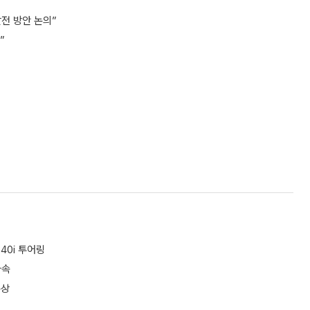
전 방안 논의”
”
40i 투어링
가속
수상